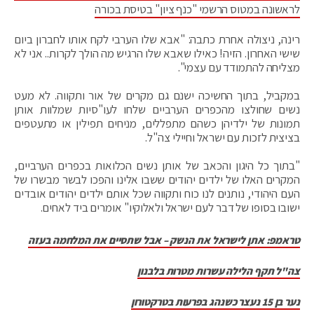
לראשונה במטוס הרשמי "כנף ציון" בטיסת בכורה
רינה, ניצולה אחרת כתבה: "אבא שלו הערבי לקח אותו לחברון ביום
שישי האחרון. הזיה! כאילו שאבא שלו הרגיש מה הולך לקרות.. אני לא
מצליחה להתמודד עם עצמי".
במקביל, בתוך החשיכה ישנם גם מקרים של אור ותקווה. לא מעט
נשים שחולצו מהכפרים הערביים שלחו לעו"סיות שמלוות אותן
תמונות של ילדיהן כשהם מתפללים, מניחים תפילין או מתעטפים
בציצית לזכות עם ישראל וחיילי צה"ל.
"בתוך כל היגון והכאב של אותן נשים הכלואות בכפרים הערביים,
המקרים האלו של ילדים יהודים ששבו אלינו והפכו לבשר מבשרו של
העם היהודי, נותנים לנו כוח ותקווה שכל אותם ילדים יהודים אובדים
ישובו בסופו של דבר לעם ישראל ולאלוקיו" אומרים ביד לאחים.
טראמפ: אתן לישראל את הנשק – אבל שתסיים את המלחמה בעזה
צה"ל תקף הלילה עשרות מטרות בלבנון
נער בן 15 נעצר כשנהג בפרעות בטרקטורון