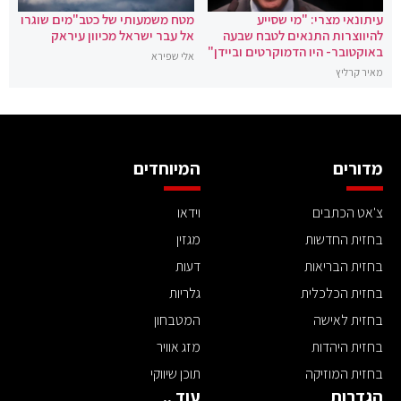
עיתונאי מצרי: "מי שסייע
מטח משמעותי של כטב"מים שוגרו
להיווצרות התנאים לטבח שבעה
אל עבר ישראל מכיוון עיראק
באוקטובר- היו הדמוקרטים וביידן"
אלי שפירא
מאיר קרליץ
מדורים
המיוחדים
צ'אט הכתבים
וידאו
בחזית החדשות
מגזין
בחזית הבריאות
דעות
בחזית הכלכלית
גלריות
בחזית לאישה
המטבחון
בחזית היהדות
מזג אוויר
בחזית המוזיקה
תוכן שיווקי
הגדרות
עוד ..