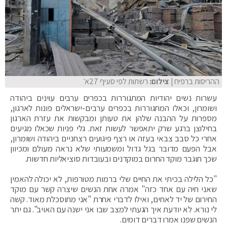
ההריסות ברפיח
| צילום:
רשתות לפי סעיף 27א׳
עשרות נשים יהודיות המתגוררות בכפרים ערבים עוינים ביהודה
ושומרון, וכאלו המתגוררות בכפרים ערבים-ישראלים פונות לארגון,
מספרות על ההבנה שלהן את טעותן ומבקשות את עזרת הארגון
בחילוצן ברגע שרק יתאפשר לעשות זאת. גלי פניות שכאלו מגיעים
אחרי כל סבב צבאי בעזה או רצף פיגועים רצחניים ביהודה ושומרון,
אבל הפעם מדובר בגל גדול ומשמעותי שלא נראה מעולם ומכיוון
שכך תוגבר מוקד החרום במוקדנים ובעובדות סוציאליות חדשות.
"כל הלילה בכיתי את החיים שלי ברמות מטורפות, לא יכולה להאמין
שאני חיה עם אחד כזה" אמרה אחת הנשים שיצרה קשר עם מוקד
החירום של יד לאחים, ואילו לדברי אחרת "אני מתוסכלת מאוד. קשה
לי נורא. לא יודעת איך הגעתי למצב שבו אני ישנה עם האויב". גם יתר
הנשים שפנו אמרו דברים דומים.