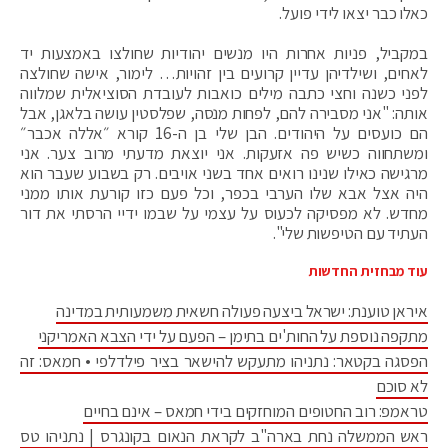
כאלו כבר יצאו לידי פועל.
במקביל, פניות אחרות היו מנשים יהודיות שחולצו באמצעות יד
לאחים, ושילדיהן עדיין קרועים בין זהויות… לימור, אישה שחולצה
לפני כשנה וחצי כתבה מילים כואבות לעובדת הסוציאלית שמלווה
אותה: "אני מסבירה להם, לפחות מנסה, שפלסטין עושה בלאגן, אבל
הם כועסים על היהודים. הבן שלי בן ה-16 קורא ״אללה אכבר״
ומשתחווה כשיש פה אזעקות. אני יוצאת מדעתי מרוב צער. אני
מרגישה כאילו שנינו רואים אחד בשני אויבים. רק בשבוע שעבר הוא
היה אצל אבא שלו הערבי בכפר, וכל פעם כזו קורעת אותו ממני
מחדש. לא מפסיקה לכעוס על עצמי על שבמו ידיי הרסתי את דור
העתיד עם הטיפשות שלי".
עוד מבחזית החדשות
איראן טוענת: ישראל ביצעה פעולה חשאית משמעותית במדינה
מתקפה נוספת על החות'ים בתימן – הפעם על ידי הצבא האמריקני
הפסגה בקטאר: נתניהו מתעקש להישאר בציר פילדלפי • חמאס: זה
לא סוכם
טראמפ: רוב החטופים המוחזקים בידי חמאס – אינם בחיים
ראש הממשלה נחת בארה"ב לקראת הנאום בקונגרס | נתניהו טס