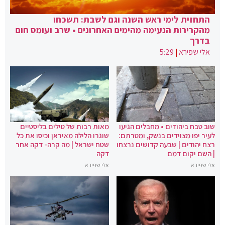
התחזית לימי ראש השנה וגם לשבת: תשכחו
מהקרירות הנעימה מהימים האחרונים • שרב ועומס חום
בדרך
אלי שפירא
|
5:29
שוב טבח ביהודים • מחבלים הגיעו
מאות רבות של טילים בליסטיים
לעיר יפו מצוידים בנשק, ומטרתם:
שוגרו הלילה מאיראן וכיסו את כל
רצח יהודים | שבעה קדושים נרצחו
שטח ישראל | מה קרה- דקה אחר
| השם יקום דמם
דקה
אלי שפירא
אלי שפירא