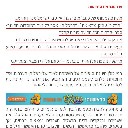
עוד מבחזית החדשות
מטח משמעותי של כטב"מים שוגרו אל עבר ישראל מכיוון עיראק
"תהליכי עומק מדאיגים": בהרצליה ייאסר ללימוד במוסדות החינוך-
ספר אזרחות המזוהה עם פורום קהלת
איראן טוענת: ישראל ביצעה פעולה חשאית משמעותית במדינה
תעלומת סינוואר: האם מנהיג חמאס חוסל? | גורמי מודיעין: מידע
בלתי מבוסס
מתקפה נוספת על החות'ים בתימן – הפעם על ידי הצבא האמריקני
בפי כולן היו גם סיפורים על השמחה לאיד של בעליהן הערבים ושל
החמולות שלהם לשמע הטבח, והן הביעו את חששן כי יהיו נתונות
למנת סבל ואלימות בתקופה מתוחה זו, בתור ה'יאהוד'.
ב'מחלקה להצלה מטמיעה' ביד לאחים אומרים כי חילוצן בזמן הזה
יהיה מורכב יותר, בשעה שמקומות עבודה לא מעטים בארץ סגרו את
שעריהם ובמקרים רבים הבעלים הערבים נמצאים בבתים, אך
במקרים שהדבר מתאפשר, הנשים יחולצו בהקדם האפשרי וחילוצים