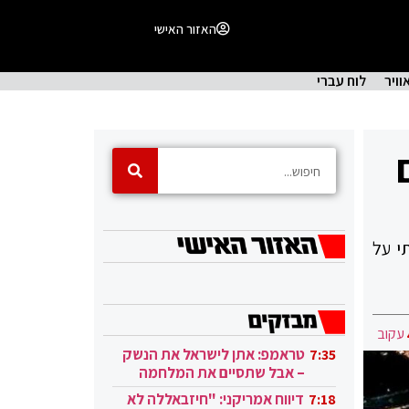
האזור האישי
וויר
לוח עברי
י על
עקוב
טראמפ: אתן לישראל את הנשק
7:35
– אבל שתסיים את המלחמה
בעזה
דיווח אמריקני: "חיזבאללה לא
7:18