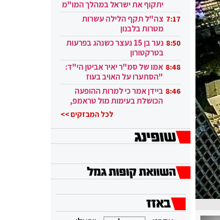
יתקוף את ישראל במהלך המו"מ
בקטאר"
צה"ל תקף הלילה עשרות
7:17
מטרות בלבנון
נער בן 15 נעצר כשנהג בפרעות
8:50
בטרקטורון
אמו של סמ"ר יאיר אביטן הי"ד:
8:48
"הסתערו על האויב בעוז
ובגבורה"
ביידן אמר כי למרות ההופעה
8:46
הכושלת בעימות מול טראמפ,
הוא ממשיך
לכל המבזקים >>