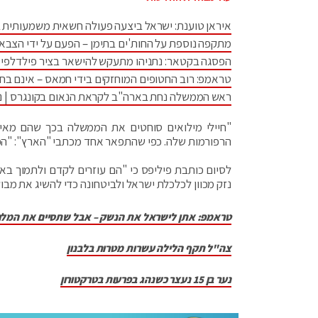
איראן טוענת: ישראל ביצעה פעולה חשאית משמעותית 
מתקפה נוספת על החות'ים בתימן – הפעם על ידי הצבא
הפסגה בקטאר: נתניהו מתעקש להישאר בציר פילדלפי •
טראמפ: רוב החטופים המוחזקים בידי חמאס – אינם בחי
ראש הממשלה נחת בארה"ב לקראת הנאום בקונגרס | נתנ
"חיילי מילואים סוחטים את הממשלה בכך שהם מאי
הרפורמות שלה. כפי שהתפאר אחד מכתבי "הארץ": "הפי
לסיום כותבת פיליפס כי "הם עוזרים לקדם ולתמוך באי
נזק מכוון לכלכלת ישראל ולביטחונה כדי להשיג את מבו
טראמפ: אתן לישראל את הנשק – אבל שתסיים את המל
צה"ל תקף הלילה עשרות מטרות בלבנון
נער בן 15 נעצר כשנהג בפרעות בטרקטורון