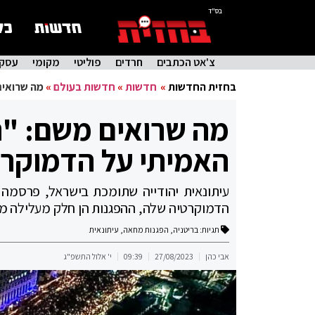
בס"ד
צ'אט הכתבים
חרדים
פוליטי
מקומי
עסקי
בחזית החדשות
»
חדשות
»
חדשות בעולם
»
מה שרואים
מה שרואים משם: "ה
האמיתי על הדמוקר
עיתונאית יהודייה שתומכת בישראל, פרסמה 
הדמוקרטיה שלה, ההפגנות הן חלק מעלילה מנ
תגיות:
בריטניה
,
הפגנות מחאה
,
עיתונאית
אבי כהן
27/08/2023
09:39
י' אלול התשפ"ג