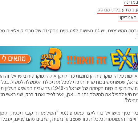
במדינה
ין: מידע בלתי מבוסס
 האמריקני
ורמה המשפטית. יש גם חששות לגיטימיים מהקצנה של חברי קואליציה מסו
.
איימות על הדמוקרטיה. הן נחוצות כדי לתקן את הדמוקרטיה בישראל. זה ה
שראל, שמשתמש בכוח שרירותי כדי לסכל את יכולת הממשלה למשול. בכל 
הרפורמות רק יחזירו את האיזון בין שופטים לפוליטיקאים שהיה קיים מיום הקמתה של ישראל ב-1948 ועד שב
 היא להפיל את ממשלת נתניהו. ואכן, יאיר לפיד ואהוד ברק, שני ראשי ה
חילה".
ר כסף מישראל כדי לייצר כאוס פיננסי. "המיליארדר קובי ריכטר, תומך
וייצרו התמוטטות כלכלית כזו שמצביעי נתניהו, שרבים מהם עניים, יסבלו 