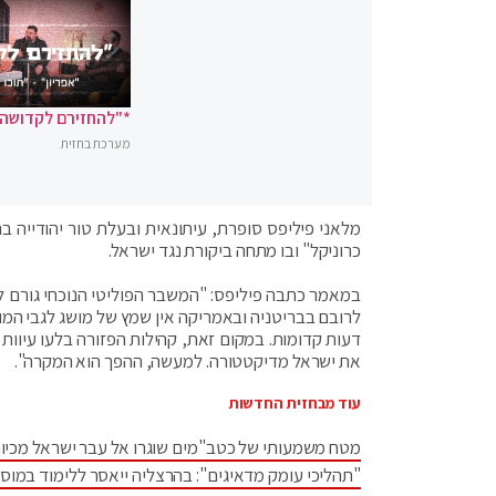
*"להחזירם לקדושה"
מערכת בחזית
מלאני פיליפס סופרת, עיתונאית ובעלת טור יהודייה בר
כרוניקל" ובו מתחה ביקורת נגד ישראל.
במאמר כתבה פיליפס: "המשבר הפוליטי הנוכחי גורם ל
לרובם בבריטניה ובאמריקה אין שמץ של מושג לגבי המ
דעות קדומות. במקום זאת, קהילות הפזורה בלעו עיוות
את ישראל מדיקטטורה. למעשה, ההפך הוא המקרה".
עוד מבחזית החדשות
מטח משמעותי של כטב"מים שוגרו אל עבר ישראל מכיוו
"תהליכי עומק מדאיגים": בהרצליה ייאסר ללימוד במוס