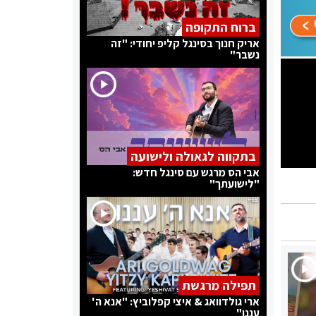
ברוח התקופה
אריק חנוך בסינגל קליפ יחודי: "זה
נשבר"
בתקווה לגאולה ולישועה
אבי הס מרגש עם סינגל חדש:
"לישועתך"
תפילה מרגשת
ארי גולדוואג & איצי קפלוביץ: "אנא ה'
עננו"