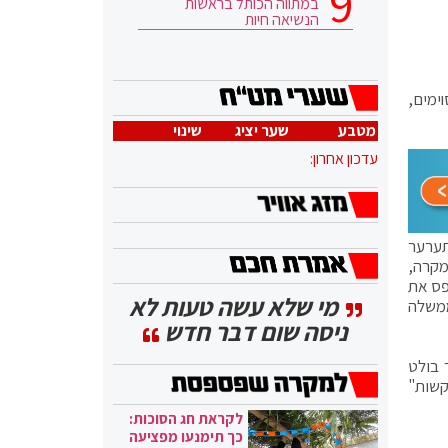
במתווה הכותל בראשות
הנשיאה חיות
ימים,
מטבע
שער יציג
שינוי
עדכון אחרון:
תערער
מקרה,
ית המשפט העליון תפס את
מי שלא עשה טעות לא
ממשלה
ניסה שום דבר חדש
 בולט
קשות"
לקראת חג הסוכות:
כך תימנעו מפציעה