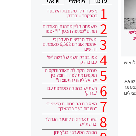
עדכני
ויראלי
פופולרי
משפחת לוי משפצת והשכונה
כמרקחה • 'ברדק'
משפחת קליין מחתנת והאורחים
תוהים "מאיפה הכסף?!" • צפו
ישי:
ם
משרד הבריאות מעדכן כי
אתמול אובחנו 6,562 מאומתים
חדשים
צפו בפרק השני של רשת 'יש'
עם ברדק
'ואיש
מנהיגי הקהילה האורתודוקסית
תוקפים את לפיד: "חוצץ בין
ישראל ליהודי התפוצות"
שהיא.
מאתגר
רשת יש בהפקה מטורפת עם
צילים
'ברדק'
האסירים הביטחוניים מאיימים:
"נשבות רעב ברמאדן"
שעות אחרונות לחגיגה הגדולה
ברשת 'יש'
הכותל המערבי: בג"ץ ידון