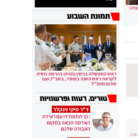
שמה:
צילום:
קובי גדעון / לע"מ
ראש הממשלה בנימין נתניהו בהרמת כוסית
לקראת ראש השנה במוסד, בשב"כ ועם
פורום מטכ"ל
ד"ר מיקי וינקלר
: כך תתמודדו עם רעידת
האדמה הבאה במקום
העבודה שלכם