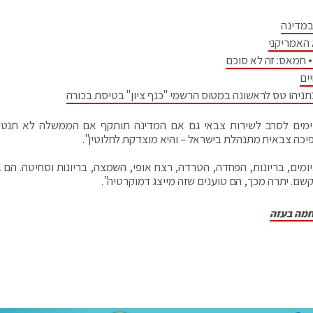
במדינה
 האמריקני
 חמאס: זה לא סוכם
ים
יהו טס לראשונה במטוס הרשמי "כנף ציון" בטיסת בכורה
ימים לסרב לשירות צבאי גם אם המדינה תותקף אם הממשלה לא תנט
כה צבאית מתנהלת בישראל – והיא מוצדקת לחלוטין".
ומים, בריונות, הפחדה, הטרדה, רצח אופי, השמצה, בריונות וסחיטה. הם ג
קשם. יתרה מכך, הם טוענים שזה מייצג דמוקרטיה".
חמה בעזה