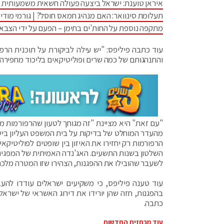
איראן טוענת: ישראל ביצעה פעולה חשאית משמעותית 
תעלומת סינוואר: האם מנהיג חמאס חוסל? | גורמי מודיע
מתקפה נוספת על החות'ים בתימן – הפעם על ידי הצבא
עוד כתבה פיליפס: "יש עילה לביקורת על תוכנית הרפ
והתנהגותם של כמה שרים ופוליטיקאים בליכוד מחפירה"
"עם זאת" היא מציינת "זה מגוחך לטעון שהרפורמות מ
מהעדר המוחלט של בדיקות על בית המשפט העליון בי
השלטון בשנות התשעים. האג'נדה האמיתית של המפגינים
לשעבר שהובילו את ההפגנות, הצהירו שזו המטרה מלכת
עוד טענה פיליפס, כי משקיעים ישראלים עודדו להעבי
בהפגנות, חזה שהן יורידו את דירוג האשראי של ישראל 
כתבה.
עוד מבחזית החדשות