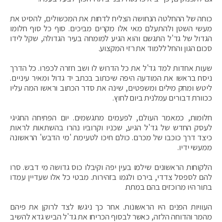
כוחה של ההחלטה הנחושה הצליח לדחות את המכשולים, להסיט את
מעשי השטן ולהתעלם מאי אלו מקרים מביכים. סוף כל סוף חלומו
הגדול של גד'ל התגשם והוא הגיע למומחה בעיר הגדולה, שקל לידו
סכום הגון והחל ללמוד את רזי המקצוע.
שעות אחדות למד גד'ל את כל הדרוש לו ושב חזרה לכפרו. כל הדרך
ניסח בראשו את המודעה היפה שיכתוב בכתב יד גדול ומאיר עיניים.
ליטש ומחק מילים ומשפטים, שינה את סדר הכתוב וראשו המה עליו
ככוורת דבורים עמלנית ביום לחוץ.
חלומות, כמאמר העולם, לפעמים מתגשמים. יום הפתיחה החגיגי
לעסק החדש של גד'ל הגיע, שכניו וקרוביו נהרו בהשתאות לראות
כיצד דרך כוכבו של מכרם. כולם חיכו לטעימת 'מי הדבש' הראשונה
ממעשי ידיו.
הלקוחות הראשונים שילמו בעין יפה וקיבלו כוס גדושה מי דבש. סרו
להם לספסל צדדי, בירכו ולגמו בזהירות. מבטי כל אלו שעדיין עמדו
בתור היו מרוכזים בהם במתח.
העוויות הפנים היו הראשונות. אחר כך ניגשו לצד לרוקן את פיהם
מהמר והדוחה הלזה, כאשר לבסוף הכריחו את גד'ל הביש גדא להשיב