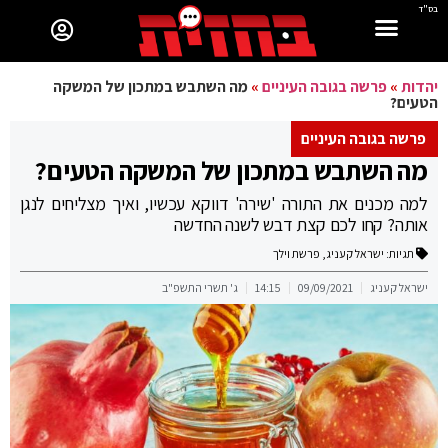
בס"ד
יהדות
»
פרשה בגובה העיניים
»
מה השתבש במתכון של המשקה
הטעים?
פרשה בגובה העיניים
מה השתבש במתכון של המשקה הטעים?
למה מכנים את התורה 'שירה' דווקא עכשיו, ואיך מצליחים לנגן
אותה? קחו לכם קצת דבש לשנה החדשה
תגיות:
ישראל קעניג
,
פרשת וילך
ישראל קעניג
09/09/2021
14:15
ג' תשרי התשפ"ב