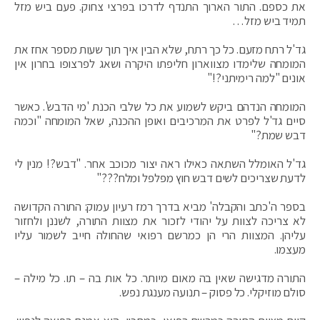
את כספם. התור הארוך התנדף לדרכו בפרצי צחוק. פעם ביש מזל
תמיד ביש מזל…
גד'ל רתח מזעם. כל כך רתח, שלא הבין איך תוך שעות מספר אחז את
המומחה שלימדו מצווארון חליפתו היקרה ושאג לפרצופו בחרון אין
אונים "למה רימיתני?!"
המומחה הנדהם ביקש לשמוע את כל שלבי הכנת 'מי הדבש'. כאשר
סיים גד'ל לפרט את המרכיבים ואופן ההכנה, שאל המומחה "וכמה
דבש שמת?"
גד'ל האומלל השתאה כאילו ראה יצור מכוכב אחר. "דבש?! מנין לי
לדעת שצריכים לשים דבש חוץ מפלפל ומלח???"
בספר ה'כתב והקבלה' מביא בדרך רמז רעיון עמוק: התורה הקדושה
לא צריכה לצוות על יהודי לזכור את מצוות התורה, לשננן ולחזור
עליהן. המצוות הרי הן כמרשם רפואי שהחולה חייב לשמור עליו
מעצמו.
התורה מדגישה שאין בה מאום מיותר. כל אות בה – תו. כל מילה –
סולם מוזיקלי. כל פסוק – תנועה מענגת נפש.