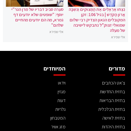
נִצְּחוּ אֶרְאֶלִּים אֶת הַמְּצוּקִים וְנִשְׁבָּה
סערה סביב דבריו של מרן הגר"י
אֲרוֹן הַקֹּדֶשׁ | בגיל 106: זקן
יוסף: "שופטים שלא יודעים דף
המקובלים הגאון הצדיק רבי שלום
גמרא, מה הם יודעים מהחיים
שמואלי זצוק”ל נתבקש לישיבה
שלהם"
של מעלה
אלי שפירא
אלי שפירא
מדורים
המיוחדים
צ'אט הכתבים
וידאו
בחזית החדשות
מגזין
בחזית הבריאות
דעות
בחזית הכלכלית
גלריות
בחזית לאישה
המטבחון
בחזית היהדות
מזג אוויר