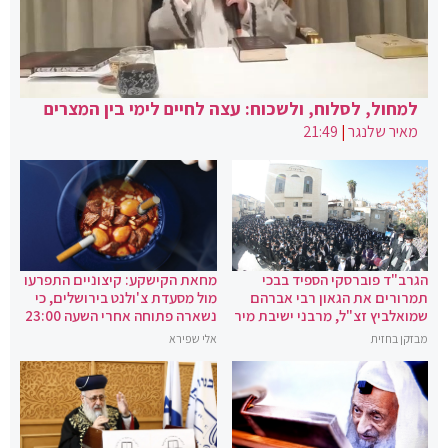
למחול, לסלוח, ולשכוח: עצה לחיים לימי בין המצרים
מאיר שלנגר
|
21:49
הגרב"ד פוברסקי הספיד בבכי
מחאת הקישקע: קיצוניים התפרעו
תמרורים את הגאון רבי אברהם
מול מסעדת צ'ולנט בירושלים, כי
שמואלביץ זצ"ל, מרבני ישיבת מיר
נשארה פתוחה אחרי השעה 23:00
מבזקן בחזית
אלי שפירא