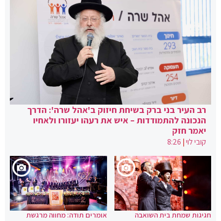
רב העיר בני ברק בשיחת חיזוק ב'אהל שרה': הדרך
הנכונה להתמודדות – איש את רעהו יעזורו ולאחיו
יאמר חזק
קובי לוי
|
8:26
חגיגות שמחת בית השואבה
אומרים תודה: מחווה מרגשת