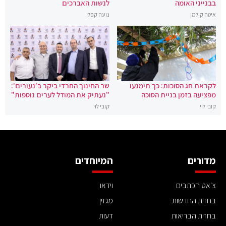
בבנייני האומה
לנשות האברכים
איטה קולמן
נועה קפלן
לקראת חג הסוכות: כך תימנעו
שר החינוך החרדי ביקר ב'נעורים':
מפציעה בזמן בניית הסוכה
"נעתיק את המודל לערים נוספות"
קובי לוי
קובי לוי
מדורים
המיוחדים
צ'אט הכתבים
וידאו
בחזית החדשות
מגזין
בחזית הבריאות
דעות