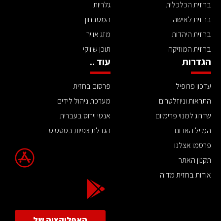
בחזית הכלכלית
גלריות
בחזית לאישה
המטבחון
בחזית היהדות
מזג אוויר
בחזית המוזיקה
תוכן שיווקי
הגדרות
עוד ..
עדכון פרופיל
פרסום בחזית
התראות וניוזלטרים
מערכת ניהול לידים
שדרוג למנוי פרימיום
אנטי וירוס בעברית
המייל האדום
הגדלת צפיות בסטטוס
פרסמו אצלנו
תקנון האתר
אודות בחזית מדיה
האפליקציה של