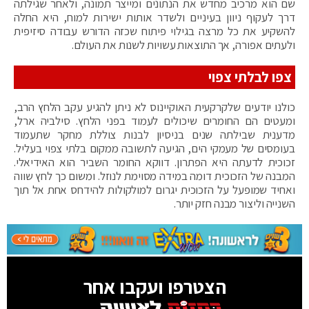
שם הוא מרכיב מחדש את הנתונים ומייצר תמונה, ולאחר שגילתה
דרך לעקוף ניוון בעיניים ולשדר אותות ישירות למוח, היא החלה
להשקיע את כל מרצה בגילוי פיתוח שכזה הדורש עבודה סיזיפית
ולעתים אפורה, אך התוצאות עשויות לשנות את העולם.
צפו לבלתי צפוי
כולנו יודעים שלקרקעית האוקיינוס לא ניתן להגיע עקב הלחץ הרב,
ומעטים הם החומרים שיכולים לעמוד בפני הלחץ. סילביה ארל,
מדענית שבילתה שנים בניסיון לבנות צוללת מחקר שתעמוד
בעומסים של מעמקי הים, הגיעה לתשובה ממקום בלתי צפוי בעליל.
זכוכית לדעתה היא הפתרון. דווקא החומר השביר הוא האידיאלי.
המבנה של הזכוכית דומה במידה מסוימת לנוזל. ומשום כך לחץ שווה
ואחיד שמופעל על הזכוכית יגרום למולקולות להידחס אחת אל תוך
השנייה וליצור מבנה חזק יותר.
הצטרפו ועקבו אחר