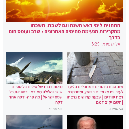
התחזית לימי ראש השנה וגם לשבת: תשכחו
מהקרירות הנעימה מהימים האחרונים • שרב ועומס חום
בדרך
אלי שפירא
|
5:29
שוב טבח ביהודים • מחבלים הגיעו
מאות רבות של טילים בליסטיים
לעיר יפו מצוידים בנשק, ומטרתם:
שוגרו הלילה מאיראן וכיסו את כל
רצח יהודים | שבעה קדושים נרצחו
שטח ישראל | מה קרה- דקה אחר
| השם יקום דמם
דקה
אלי שפירא
אלי שפירא