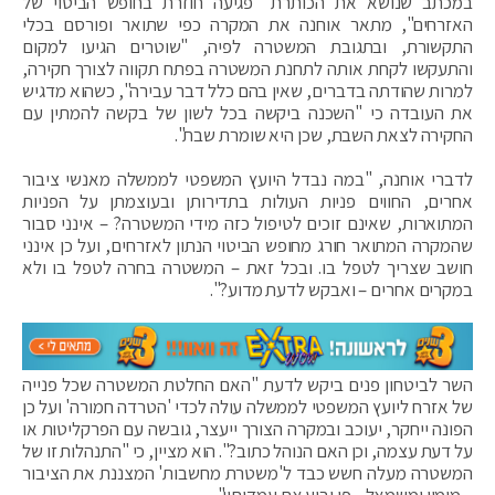
במכתב שנושא את הכותרת "פגיעה חוזרת בחופש הביטוי של
האזרחים", מתאר אוחנה את המקרה כפי שתואר ופורסם בכלי
התקשורת, ובתגובת המשטרה לפיה, "שוטרים הגיעו למקום
והתעקשו לקחת אותה לתחנת המשטרה בפתח תקווה לצורך חקירה,
למרות שהודתה בדברים, שאין בהם כלל דבר עבירה", כשהוא מדגיש
את העובדה כי "השכנה ביקשה בכל לשון של בקשה להמתין עם
החקירה לצאת השבת, שכן היא שומרת שבת".
לדברי אוחנה, "במה נבדל היועץ המשפטי לממשלה מאנשי ציבור
אחרים, החווים פניות העולות בתדירותן ובעוצמתן על הפניות
המתוארות, שאינם זוכים לטיפול כזה מידי המשטרה? – אינני סבור
שהמקרה המתואר חורג מחופש הביטוי הנתון לאזרחים, ועל כן אינני
חושב שצריך לטפל בו. ובכל זאת – המשטרה בחרה לטפל בו ולא
במקרים אחרים – ואבקש לדעת מדוע?".
השר לביטחון פנים ביקש לדעת "האם החלטת המשטרה שכל פנייה
של אזרח ליועץ המשפטי לממשלה עולה לכדי 'הטרדה חמורה' ועל כן
הפונה ייחקר, יעוכב ובמקרה הצורך ייעצר, גובשה עם הפרקליטות או
על דעת עצמה, וכן האם הנוהל כתוב?". הוא מציין, כי "התנהלות זו של
המשטרה מעלה חשש כבד ל'משטרת מחשבות' המצננת את הציבור
– מימין ומשמאל – פן יביע את עמדותיו".