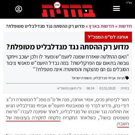
בס"ד
חדשות
»
חדשות בארץ
»
מדוע רק ההסתה נגד מנדלבליט מטופלת?
אוחנה למ"מ המפכ"ל
מדוע רק ההסתה נגד מנדלבליט מטופלת?
"האם ההחלטה שאזרח שפונה ליועמ"ש ומעיר לו ולכן יעוכב וייחקר
גובשה בתאום עם הפרקליטות? במה נבדל היועמ"ש מאנשי ציבור
הסובלים גם הם מהצקות והמשטרה אינה מטפלת?"
תגיות:
אביחי מנדלבליט
,
משטרת ישראל
בחזית
02/11/2020
08:34
ט"ו חשון התשפ"א
השר לביטחון פנים, אמיר אוחנה, פנה אל מ"מ מפכ"ל המשטרה רנ"צ
דודי כהן, ודרש לברר מי ממאבטחי היועמ"ש אביחי מנדלבליט הגיש
את התלונה נגד שכנתו של מנדלבליט, לאחר שסיננה לעברו "פרשת
משפטים בושה", כשלאחר התקרית
נלקחה לחקירה בעיצומה של
השבת
.