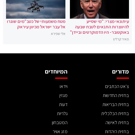
עיתונאי מצרי: "מי שסייע
מטח משמעותי של כטב"מים שוגרו
להיווצרות התנאים לטבח שבעה
אל עבר ישראל מכיוון עיראק
באוקטובר- היו הדמוקרטים וביידן"
אלי שפירא
מאיר קרליץ
מדורים
המיוחדים
צ'אט הכתבים
וידאו
בחזית החדשות
מגזין
בחזית הבריאות
דעות
בחזית הכלכלית
גלריות
בחזית לאישה
המטבחון
בחזית היהדות
מזג אוויר