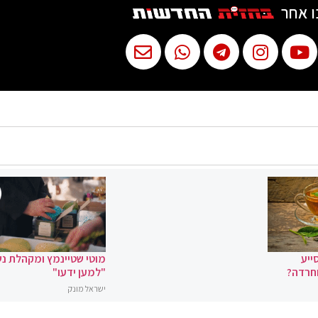
ו אחר
ייע
מוטי שטיינמץ ומקהלת נ
וחרדה?
"למען ידעו"
ישראל מונק