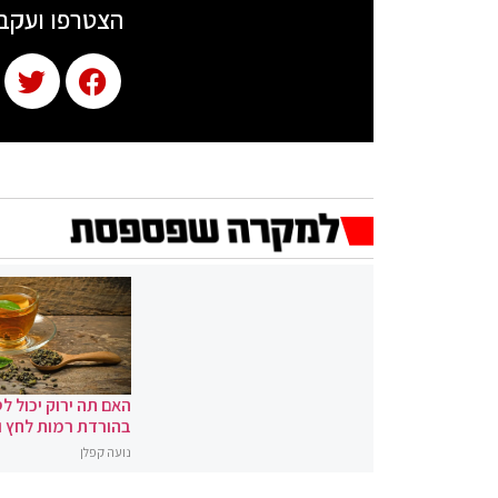
הצטרפו ועקב
האם תה ירוק יכול לס
בהורדת רמות לחץ 
נועה קפלן