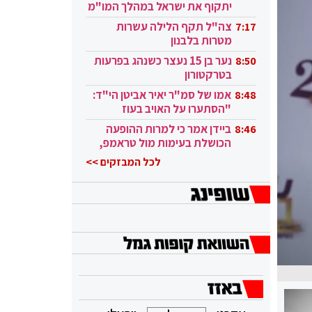
יתקוף את ישראל במהלך המו"מ
בקטאר"
צה"ל תקף הלילה עשרות
7:17
מטרות בלבנון
נער בן 15 נעצר כשנהג בפרעות
8:50
בטרקטורון
אמו של סמ"ר יאיר אביטן הי"ד:
8:48
"הסתערו על האויב בעוז
ובגבורה"
ביידן אמר כי למרות ההופעה
8:46
הכושלת בעימות מול טראמפ,
הוא ממשיך
לכל המבזקים >>