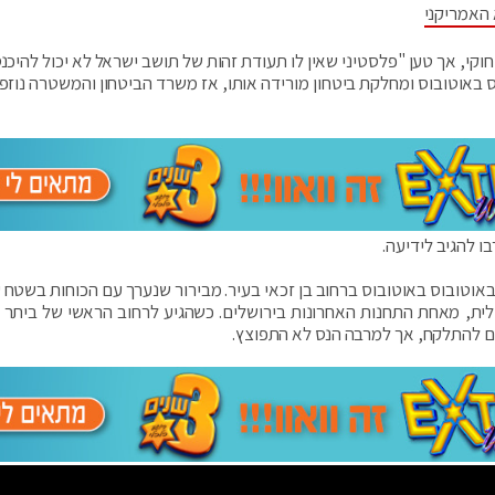
 האמריקני
חוקי, אך טען "פלסטיני שאין לו תעודת זהות של תושב ישראל לא יכול להיכנ
 באוטובוס ומחלקת ביטחון מורידה אותו, אז משרד הביטחון והמשטרה נוזפים
ו להגיב לידיעה.
אוטובוס באוטובוס ברחוב בן זכאי בעיר. מבירור שנערך עם הכוחות בשטח ע
2 בין ירושלים לביתר עילית, מאחת התחנות האחרונות בירושלים. כשהגיע לרחוב הראשי של ביתר
ים להתלקח, אך למרבה הנס לא התפוצץ.