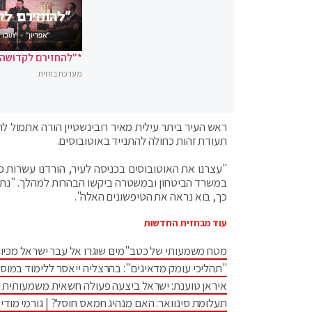
*"להחזירם לקדושה"
מערכת בחזית
ראש העיר ביתר עילית מאיר רובינשטיין הורה אתמול לה
תעודת זהות כחולה להתנייד באוטובוסים.
"עצרנו את האוטובוסים בכניסה לעיר, הורדנו עשרות פל
במשרד הביטחון ובמשטרה ביקשו הבהרות למהלך. "נתתי ל
כך, בוא נראה את הטיפשונים האלה".
עוד מבחזית החדשות
מטח משמעותי של כטב"מים שוגרו אל עבר ישראל מכיוו
"תהליכי עומק מדאיגים": בהרצליה ייאסר ללימוד במוס
איראן טוענת: ישראל ביצעה פעולה חשאית משמעותית 
תעלומת סינוואר: האם מנהיג חמאס חוסל? | גורמי מודיע