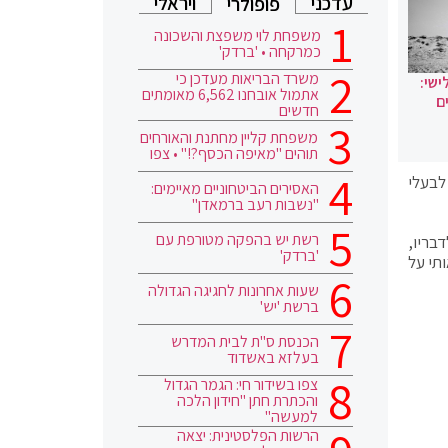
עדכני
ויראלי
פופולרי
משפחת לוי משפצת והשכונה
כמרקחה • 'ברדק'
משרד הבריאות מעדכן כי
ישי:
אתמול אובחנו 6,562 מאומתים
ם
חדשים
משפחת קליין מחתנת והאורחים
תוהים "מאיפה הכסף?!" • צפו
לבעלי
האסירים הביטחוניים מאיימים:
"נשבות רעב ברמאדן"
רשת יש בהפקה מטורפת עם
בריו,
'ברדק'
תי על
שעות אחרונות לחגיגה הגדולה
ברשת 'יש'
הכנסת ס"ת לבית המדרש
בעלזא באשדוד
צפו בשידור חי: הגמר הגדול
והכתרת חתן "חידון הלכה
למעשה"
הרשות הפלסטינית: יצאה