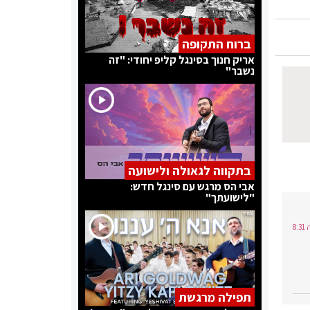
ברוח התקופה
אריק חנוך בסינגל קליפ יחודי: "זה
נשבר"
בתקווה לגאולה ולישועה
אבי הס מרגש עם סינגל חדש:
"לישועתך"
תפילה מרגשת