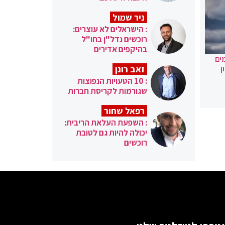
ניר שמול
: הישראלים לא עוצרים:
רוכשים נדל"ן בחו"ל
בהיקפים אדירים
ים
זאב רונן
ן
: 10 הטעויות הנפוצות
שגורמות לקריסת חברות
רפאל שחור
: השפעת העלאת הריבית:
יכולה להיות גם לטובת
רוכשים