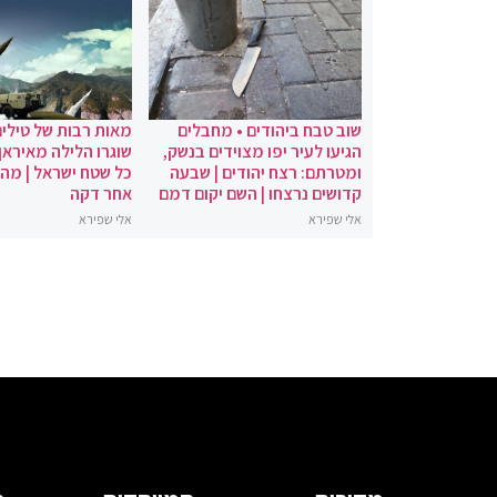
שוב טבח ביהודים • מחבלים
מאות רבות של טילים
הגיעו לעיר יפו מצוידים בנשק,
שוגרו הלילה מאיראן 
ומטרתם: רצח יהודים | שבעה
כל שטח ישראל | מה
קדושים נרצחו | השם יקום דמם
אחר דקה
אלי שפירא
אלי שפירא