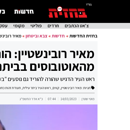
בס"ד
צ'אט הכתבים
חרדים
פוליטי
מקומי
עסקי
בחזית החדשות
»
חדשות
»
צבא וביטחון
»
מאיר רובינשט
מאיר רובינשטיין: הו
מהאוטובוסים בביתר
ראש העיר הדגיש שהורה להוריד גם נוסעים "בעל
תגיות:
מאיר רובינשטיין
,
קווים
,
ראש העיר ביתר עילית
,
תעודת זהות כחו
מוטי שטרן
14/03/2023
07:44
כ"א אדר התשפ"ג