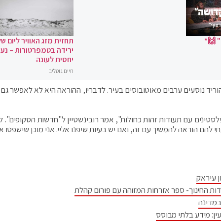
 🙌*
תחזית מזג האוויר ליום של
ירידה בטמפרטורות – נעי
יחסית לעונה
חיים גוטליב
וריד נוסעים ערבים מאוטובוסים בעיר. לדבריו, ההוראה היא לא לאפשר גם 
סטינים עם תעודות זהות כחולות", אמר רובינשטיין ל"חדשות הסקופים". לד
הם הוראה להמשיך עם זה, ואם יש בעיות שיפנו אליי. אני מוכן שישפטו או
ן עיראק
דות החינוך- ספר אזרחות המזוהה עם פורום קהלת
במדינה
ין: מידע בלתי מבוסס