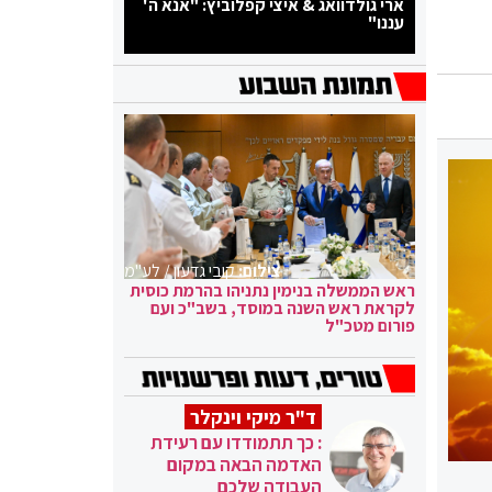
ארי גולדוואג & איצי קפלוביץ: "אנא ה'
עננו"
צילום:
קובי גדעון / לע"מ
ראש הממשלה בנימין נתניהו בהרמת כוסית
לקראת ראש השנה במוסד, בשב"כ ועם
פורום מטכ"ל
ד"ר מיקי וינקלר
: כך תתמודדו עם רעידת
האדמה הבאה במקום
העבודה שלכם