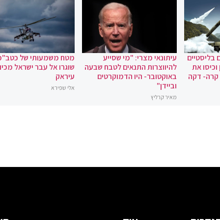
 בליסטיים
עיתונאי מצרי: "מי שסייע
מטח משמעותי של כטב"מ
וכיסו את
להיווצרות התנאים לטבח שבעה
שוגרו אל עבר ישראל מכיוו
 קרה- דקה
באוקטובר- היו הדמוקרטים
עיראק
וביידן"
אלי שפירא
מאיר קרליץ