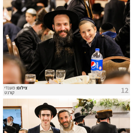
צילום:
מענדי
12
קורנט