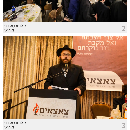
צילום:
מענדי
2
קורנט
צילום:
מענדי
3
קורנט