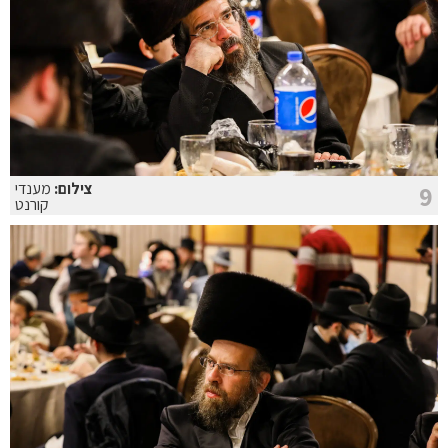
צילום:
מענדי
9
קורנט