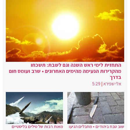
התחזית לימי ראש השנה וגם לשבת: תשכחו
מהקרירות הנעימה מהימים האחרונים • שרב ועומס חום
בדרך
אלי שפירא
|
5:29
שוב טבח ביהודים • מחבלים הגיעו
מאות רבות של טילים בליסטיים