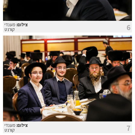
צילום:
מענדי
6
קורנט
צילום:
מענדי
7
קורנט