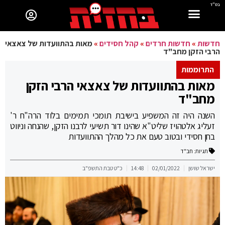
בס"ד
חדשות
»
חדשות חרדים
»
קהל חסידים
»
מאות בהתוועדות של צאצאי
הרבי הזקן מחב"ד
התרוממות
מאות בהתוועדות של צאצאי הרבי הזקן
מחב"ד
השנה היה זה המשפיע בישיבת תומכי תמימים בלוד הרה"ח ר'
זעליג אלטהויז שליט"א שהינו דור תשיעי לרבנו הזקן, שהנחה וניווט
בחן חסידי ובטוב טעם את כל מהלך ההתוועדות
תגיות:
חב"ד
ישראל שושן
02/01/2022
14:48
כ"ט טבת התשפ"ב