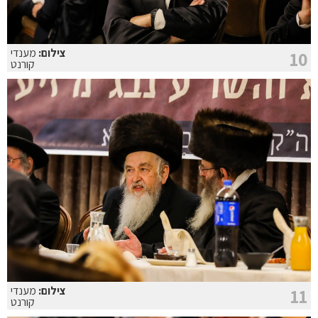
צילום:
מענדי
10
קורנט
צילום:
מענדי
11
קורנט