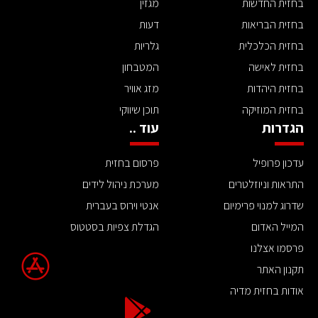
בחזית החדשות
מגזין
בחזית הבריאות
דעות
בחזית הכלכלית
גלריות
בחזית לאישה
המטבחון
בחזית היהדות
מזג אוויר
בחזית המוזיקה
תוכן שיווקי
הגדרות
עוד ..
עדכון פרופיל
פרסום בחזית
התראות וניוזלטרים
מערכת ניהול לידים
שדרוג למנוי פרימיום
אנטי וירוס בעברית
המייל האדום
הגדלת צפיות בסטטוס
פרסמו אצלנו
תקנון האתר
אודות בחזית מדיה