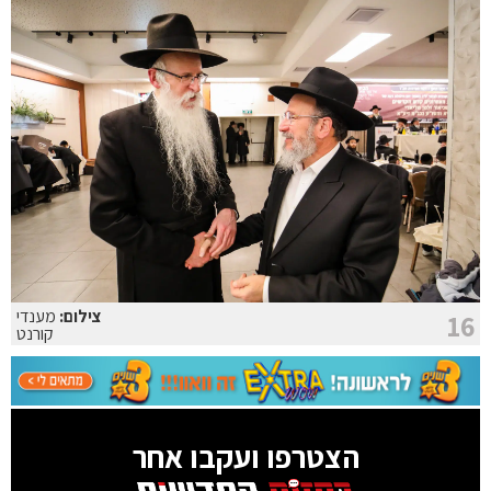
צילום:
מענדי
16
קורנט
הצטרפו ועקבו אחר