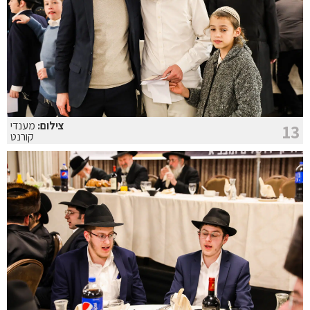
צילום:
מענדי
13
קורנט