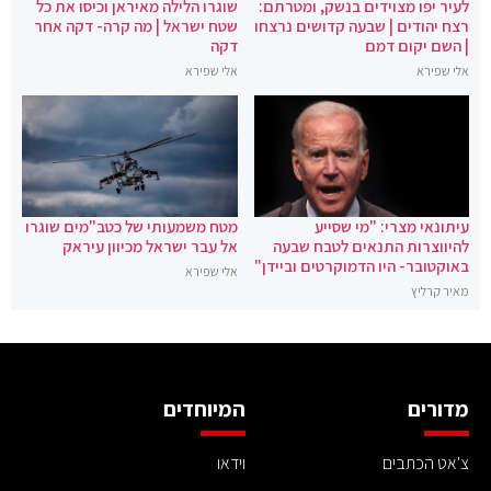
לעיר יפו מצוידים בנשק, ומטרתם:
שוגרו הלילה מאיראן וכיסו את כל
רצח יהודים | שבעה קדושים נרצחו
שטח ישראל | מה קרה- דקה אחר
| השם יקום דמם
דקה
אלי שפירא
אלי שפירא
עיתונאי מצרי: "מי שסייע
מטח משמעותי של כטב"מים שוגרו
להיווצרות התנאים לטבח שבעה
אל עבר ישראל מכיוון עיראק
באוקטובר- היו הדמוקרטים וביידן"
אלי שפירא
מאיר קרליץ
מדורים
המיוחדים
צ'אט הכתבים
וידאו