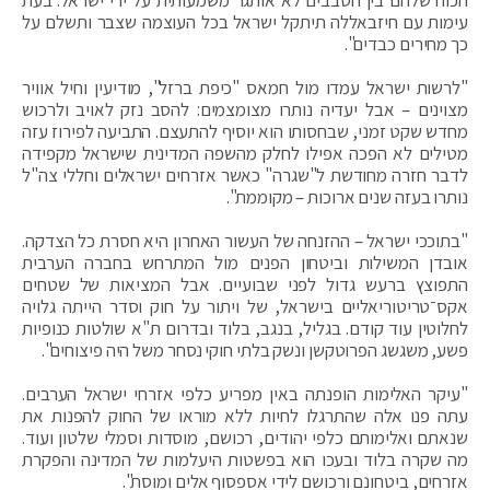
עימות עם חיזבאללה תיתקל ישראל בכל העוצמה שצבר ותשלם על
כך מחירים כבדים".
"לרשות ישראל עמדו מול חמאס "כיפת ברזל", מודיעין וחיל אוויר
מצוינים – אבל יעדיה נותרו מצומצמים: להסב נזק לאויב ולרכוש
מחדש שקט זמני, שבחסותו הוא יוסיף להתעצם. התביעה לפירוז עזה
מטילים לא הפכה אפילו לחלק מהשפה המדינית שישראל מקפידה
לדבר חזרה מחודשת ל"שגרה" כאשר אזרחים ישראלים וחללי צה"ל
נותרו בעזה שנים ארוכות – מקוממת".
"בתוככי ישראל – ההזנחה של העשור האחרון היא חסרת כל הצדקה.
אובדן המשילות וביטחון הפנים מול המתרחש בחברה הערבית
התפוצץ ברעש גדול לפני שבועיים. אבל המציאות של שטחים
אקס־טריטוריאליים בישראל, של ויתור על חוק וסדר הייתה גלויה
לחלוטין עוד קודם. בגליל, בנגב, בלוד ובדרום ת"א שולטות כנופיות
פשע, משגשג הפרוטקשן ונשק בלתי חוקי נסחר משל היה פיצוחים".
"עיקר האלימות הופנתה באין מפריע כלפי אזרחי ישראל הערבים.
עתה פנו אלה שהתרגלו לחיות ללא מוראו של החוק להפנות את
שנאתם ואלימותם כלפי יהודים, רכושם, מוסדות וסמלי שלטון ועוד.
מה שקרה בלוד ובעכו הוא בפשטות היעלמות של המדינה והפקרת
אזרחים, ביטחונם ורכושם לידי אספסוף אלים ומוסת".