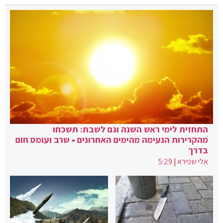
התחזית לימי ראש השנה וגם לשבת: תשכחו
מהקרירות הנעימה מהימים האחרונים • שרב ועומס חום
בדרך
אלי שפירא
|
5:29