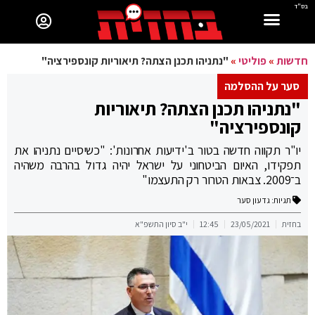
בס"ד
חדשות
»
פוליטי
»
"נתניהו תכנן הצתה? תיאוריות קונספירציה"
סער על ההסלמה
"נתניהו תכנן הצתה? תיאוריות
קונספירציה"
יו"ר תקווה חדשה בטור ב'ידיעות אחרונות': "כשיסיים נתניהו את
תפקידו, האיום הביטחוני על ישראל יהיה גדול בהרבה משהיה
ב־2009. צבאות הטרור רק התעצמו"
תגיות:
גדעון סער
בחזית
23/05/2021
12:45
י"ב סיון התשפ"א