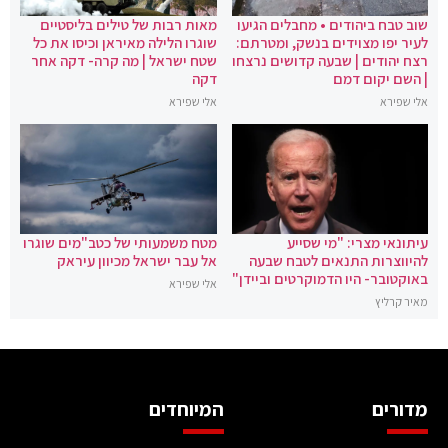
שוב טבח ביהודים • מחבלים הגיעו
מאות רבות של טילים בליסטיים
לעיר יפו מצוידים בנשק, ומטרתם:
שוגרו הלילה מאיראן וכיסו את כל
רצח יהודים | שבעה קדושים נרצחו
שטח ישראל | מה קרה- דקה אחר
| השם יקום דמם
דקה
אלי שפירא
אלי שפירא
עיתונאי מצרי: "מי שסייע
מטח משמעותי של כטב"מים שוגרו
להיווצרות התנאים לטבח שבעה
אל עבר ישראל מכיוון עיראק
באוקטובר- היו הדמוקרטים וביידן"
אלי שפירא
מאיר קרליץ
מדורים
המיוחדים