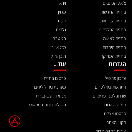
צ'אט הכתבים
וידאו
בחזית החדשות
מגזין
בחזית הבריאות
דעות
בחזית הכלכלית
גלריות
בחזית לאישה
המטבחון
בחזית היהדות
מזג אוויר
בחזית המוזיקה
תוכן שיווקי
הגדרות
עוד ..
עדכון פרופיל
פרסום בחזית
התראות וניוזלטרים
מערכת ניהול לידים
שדרוג למנוי פרימיום
אנטי וירוס בעברית
המייל האדום
הגדלת צפיות בסטטוס
פרסמו אצלנו
תקנון האתר
אודות בחזית מדיה