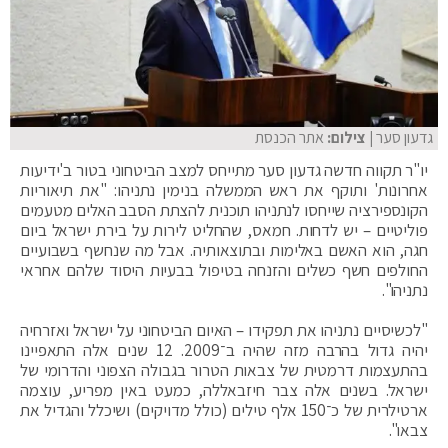
גדעון סער
| צילום:
אתר הכנסת
יו"ר תקווה חדשה גדעון סער מתייחס למצב הביטחוני בטור ב'ידיעות
אחרונות' ותוקף את ראש הממשלה בנימין נתניהו: "את תיאוריות
הקונספירציה שייחסו לנתניהו תוכנית להצתת הסבב האלים מטעמים
פוליטיים – יש לדחות. חמאס, שהחליט לירות על בירת ישראל ביום
חגה, הוא האשם באלימות ובתוצאותיה. אבל מה שנחשף בשבועיים
החולפים חשף כשלים והזנחה בטיפול בבעיות היסוד שלהם אחראי
נתניהו".
"לכשיסיים נתניהו את תפקידו – האיום הביטחוני על ישראל ואזרחיה
יהיה גדול בהרבה מזה שהיה ב־2009. 12 שנים אלה התאפיינו
בהתעצמות דרמטית של צבאות הטרור בגבולה הצפוני והדרומי של
ישראל. בשנים אלה צבר חיזבאללה, כמעט באין מפריע, עוצמה
ארטילרית של כ־150 אלף טילים (כולל מדויקים) ושיכלל והגדיל את
צבאו".