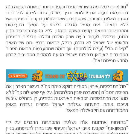
"תוכניותיו למלחמה בישראל הפכו תוקפניות יותר. באותה תקופה בנה
גם חמאס בעזה את יכולותיו והפך מארגון טרור לצבא לכל דבר.
הסבב האלים האחרון, שהסתיים בשישי לפנות בוקר ב"הפסקת אש
ללא תנאים" אינו מטיל מגבלה כלשהי על המשך התעצמות
והתחמשות חמאס. קניית השקט הזמני, ללא פגיעה במרכיב בניין
הכוח, מגלגלת לעתיד בעיה שרק הולכת וגדלה. מדיניות הביטחון
הלאומי של ישראל לא נהגה, ככלל, לראות בבניין כוח של האויב
"קאזוס בלי" (עילה למלחמה). אך דומה שהתעצמות צבאות הטרור
המחוברים לאיראן בגבולות ישראל הגיעה לממדים המחייבים לבחון
מחדש תפיסה זאת".
"מול התבססות איראן בסוריה דווקא פיתח צה"ל בעשור האחרון את
תפיסת המב"ם (המערכה שבין המלחמות). על אף שפעולות צה"ל לא
מנעו את ההתבססות הצבאית האיראנית בסוריה, הן בהחלט שיבשו
ועיכבו אותה. התעוזה שגילתה ישראל בסוריה נעדרה באופן
התמודדותה עם חיזבאללה וחמאס".
"בחזיתות אחרונות אלה נשלטה התפתחות הדברים על ידי
"המשוואות" שקבעו אויבי ישראל והעיתוי שבו בחרו לתקיפתה. בניין
הכוח שלהם בין הסבבים לא אותגר משמעותית על ידי ישראל. בעת