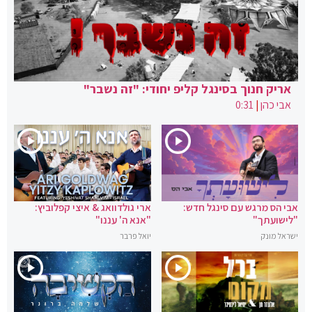
אריק חנוך בסינגל קליפ יחודי: "זה נשבר"
אבי כהן
|
0:31
אבי הס מרגש עם סינגל חדש:
ארי גולדוואג & איצי קפלוביץ:
"לישועתך"
"אנא ה' עננו"
ישראל מונק
יואל פרבר