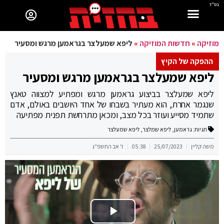
בס"ד
מוזיקה
»
חדשות המוזיקה
»
ליפא שמעלצר בגראמען מרגש ומסעיר
ההפקה של הקיץ
ליפא שמעלצר בגראמען מרגש ומסעיר
ליפא שמעלצר בביצוע גראמען מרגש ומפתיע למצווה טאנץ
שנגמר אחרת, הוא מעתיר בשבחו של אחד היושבים באולם, אדם
שתמיד מסייע ועוזר בכל מצב, ומכאן מתרחשת תפנית מפתיעה
תגיות:
גראמען
,
ליפא שמלצר
,
ליפא שמעלצר
משה קליין
25/07/2023
05:38
ז' אב התשפ"ג
Play Video