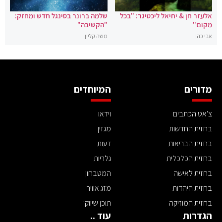
אלעזר חן & יחיאל ליכטיגר: "בכל
שלמה ברונר בסינגל חדש ומחזק:
מקום"
"הקשיבה"
אבי כהן
משה קליין
מדורים
המיוחדים
צ'אט הכתבים
וידאו
בחזית החדשות
מגזין
בחזית הבריאות
דעות
בחזית הכלכלית
גלריות
בחזית לאישה
המטבחון
בחזית היהדות
מזג אוויר
בחזית המוזיקה
תוכן שיווקי
הגדרות
עוד ..