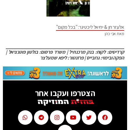
אלעזר חן & יחיאל ליכטיגר: "בכל מקום"
מאת אבי כהן
קרדיטים: לקוח: בנק מרכנתיל | משרד פרסום: בולטון פוטנציאל |
הפקה ובימוי: גרובייס | פרזנטור: ליפא שמעלצר
הצטרפו ועקבו אחר