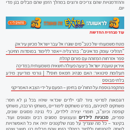
וההזדמנויות שהם צריכים ורוצים במהלך הזמן שהם מבלים בגן מדי
יום.
עוד מבחזית החדשות
מטח משמעותי של כטב"מים שוגרו אל עבר ישראל מכיוון עיראק
"תהליכי עומק מדאיגים": בהרצליה ייאסר ללימוד במוסדות החינוך-
ספר אזרחות המזוהה עם פורום קהלת
איראן טוענת: ישראל ביצעה פעולה חשאית משמעותית במדינה
תעלומת סינוואר: האם מנהיג חמאס חוסל? | גורמי מודיעין: מידע
בלתי מבוסס
מתקפה נוספת על החות'ים בתימן – הפעם על ידי הצבא האמריקני
דוגמאות לפריטי ציוד לגני ילדים שכדאי שיהיו בכל גן לא חסר:
משחקים למיניהם, בפרט משחקים לימודיים ,משחקי הרכבה, משחקי
קופסה וכיוצ"ב, חומרי יצירה לילדים, כלי נגינה מסוגים שונים,
ספרים,
מכוניות לילדים
וצעצועים מסוגים רבים ומגוונים ועוד.
בקיצור – כל מה שצריך על מנת שלקטנים יהיה את כל האפשרויות
לשחק, להתנסות וללמוד במהלך הזמן שהם מבלים בגן. חשוב שיהיו