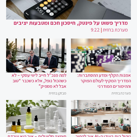
מדריך פשוט על פינטק, חיסכון חכם ומטבעות יציבים
מערכת בחזית
|
9:22
אמנות הקלף ומדע ההסתברות:
למה מנכ"ל חייב ליווי עסקי – לא
המדריך המקיף לעולם הפוקר
כשהכול נופל, אלא כשכבר “טוב
וההימורים המודרני
אבל לא מספיק”
מערכת בחזית
מבזקן בחזית
ניהול בית בעידן ה-AI איך להפוך
חומצה סליצילית – איך היא עובדת