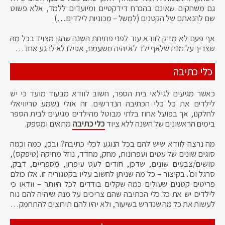
גם משחקים שאינם בהכרח דידקטיים ומיועדים ללמד, אלא פשוט
שם להנאתם של הקטנים (למשל – מכוניות לילדים…).
אף פעם לא מזיק לוודא עוד לפני פתיחת השנה שהגן מצויד בכל מה
שצריך על מנת שלאף ילד לא יהיה משעמם, אפילו לא לרגע אחד…
כלי כתיבה
כאשר מגיעים לגילאי בית הספר, חשוב לוודא מבעוד מועד כי יש
לילדים את כל כלי הכתיבה הנדרשים. זה אולי נשמע טריוויאלי
לחלקנו, אך בפועל אחוז בלתי מבוטל מהילדים מגיעים לבית הספר
בימים הראשונים של השנה ללא ציוד
כלי כתיבה
מתאים ומספק.
מה נרצה לוודא שיש להם בכל הנוגע לכלי כתיבה? ובכן, כמה וכמה
סוגים שונים של עטים ועפרונות, מחק, מחדד, נוזל מחיקה (טיפקס),
טושים/צבעים שונים, שדכן, חודים לעט עיפרון, מספריים, דבק,
סרגל וכו'. בקיצור – כל מה שניתן לחשוב עליו בקטגוריה זו. אלו כולם
פריטים קטנים שעולים כמה שקלים בודדים לכל היותר – וודאו כי
לילדים יש את כל כלי הכתיבה שהם צריכים על מנת שיהיה להם נוח
לעשות את כל מה שנדרש בשיעור, ולא יהיו להם תירוצים להתחמק…