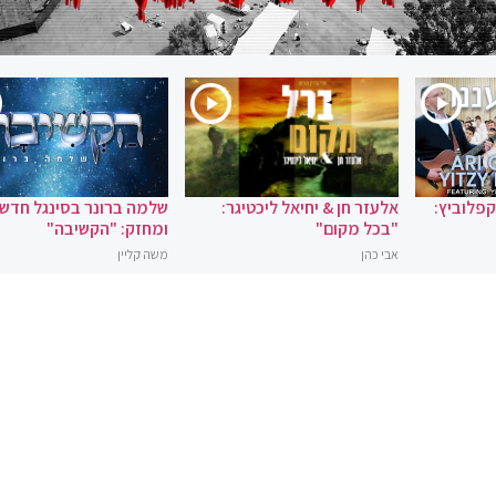
 קפלוביץ:
אלעזר חן & יחיאל ליכטיגר:
שלמה ברונר בסינגל חדש
"בכל מקום"
ומחזק: "הקשיבה"
אבי כהן
משה קליין