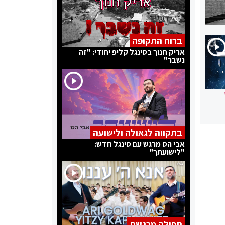
ברוח התקופה
אריק חנוך בסינגל קליפ יחודי: "זה
נשבר"
בתקווה לגאולה ולישועה
אבי הס מרגש עם סינגל חדש:
"לישועתך"
תפילה מרגשת