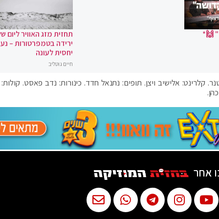
 🙌*
תחזית מזג האוויר ליום של
ירידה בטמפרטורות – נעי
יחסית לעונה
חיים גוטליב
טנר. קלרינט: אלישיב ויצן. תופים: נתנאל חדד. כינורות: נדב פאסט. קולות:
הן.
ו אחר