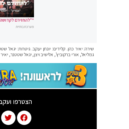
*"להחזירם לקדושה"
מערכת בחזית
שירה: יאיר כהן. קלידים: יונתן יעקב. גיטרות: יגאל שט
גמליאל, אורי ברקוביץ', אלישיב ויצן, יגאל שטטנר, יאיר כ
הצטרפו ועקב