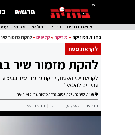
בס"ד
צ'אט הכתבים
חרדים
פוליטי
מקומי
עסקי
בחזית המוזיקה
»
מוזיקה
»
קליפים
»
להקת מזמור שיר 
לקראת פסח
להקת מזמור שיר בב
לקראת ימי הפסח, להקת מזמור שיר בביצוע מרג
עתידים להיגאל"
תגיות:
יאיר כהן
,
יונתן יעקב
,
להקת מזמור שיר
,
מזמור שיר
דוד קליגר
04/04/2022
10:10
ג' ניסן התשפ"ב