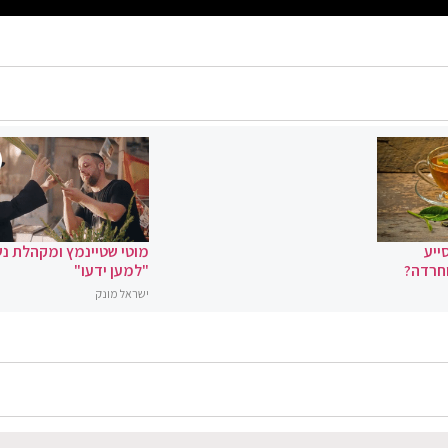
ייע
מוטי שטיינמץ ומקהלת נ
וחרדה?
"למען ידעו"
ישראל מונק