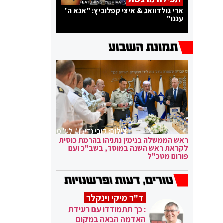
ארי גולדוואג & איצי קפלוביץ: "אנא ה'
עננו"
צילום:
קובי גדעון / לע"מ
ראש הממשלה בנימין נתניהו בהרמת כוסית
לקראת ראש השנה במוסד, בשב"כ ועם
פורום מטכ"ל
ד"ר מיקי וינקלר
: כך תתמודדו עם רעידת
האדמה הבאה במקום