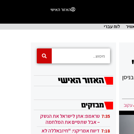
האזור האישי
וויר
לוח עברי
ניסן
עקוב
טראמפ: אתן לישראל את הנשק
7:35
– אבל שתסיים את המלחמה
בעזה
דיווח אמריקני: "חיזבאללה לא
7:18