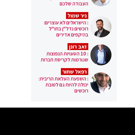
העבודה שלכם
ניר שמול
: הישראלים לא עוצרים:
רוכשים נדל"ן בחו"ל
בהיקפים אדירים
זאב רונן
: 10 הטעויות הנפוצות
שגורמות לקריסת חברות
רפאל שחור
: השפעת העלאת הריבית:
יכולה להיות גם לטובת
רוכשים