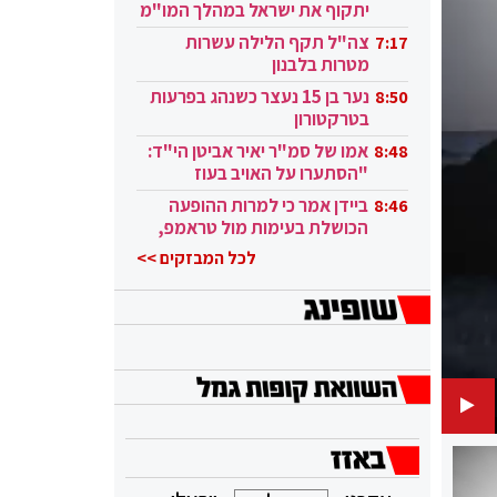
יתקוף את ישראל במהלך המו"מ
בקטאר"
צה"ל תקף הלילה עשרות
7:17
מטרות בלבנון
נער בן 15 נעצר כשנהג בפרעות
8:50
בטרקטורון
אמו של סמ"ר יאיר אביטן הי"ד:
8:48
"הסתערו על האויב בעוז
ובגבורה"
ביידן אמר כי למרות ההופעה
8:46
הכושלת בעימות מול טראמפ,
הוא ממשיך
לכל המבזקים >>