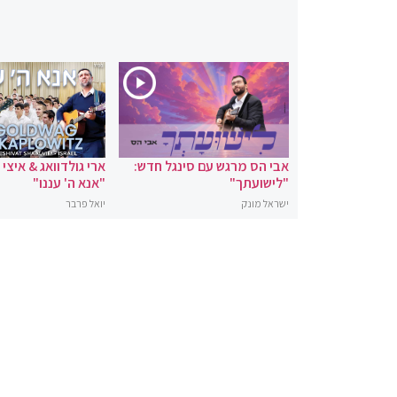
אבי הס מרגש עם סינגל חדש:
ארי גולדוואג & איצי
"לישועתך"
"אנא ה' עננו"
ישראל מונק
יואל פרבר