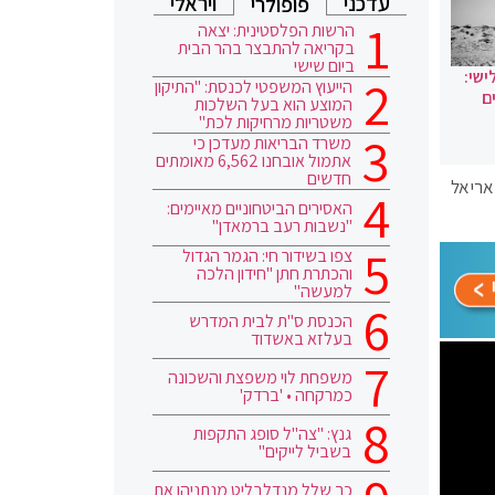
עדכני
ויראלי
פופולרי
הרשות הפלסטינית: יצאה
בקריאה להתבצר בהר הבית
ביום שישי
ישי:
הייעוץ המשפטי לכנסת: "התיקון
ם
המוצע הוא בעל השלכות
משטריות מרחיקות לכת"
משרד הבריאות מעדכן כי
אתמול אובחנו 6,562 מאומתים
חדשים
 אריאל
האסירים הביטחוניים מאיימים:
"נשבות רעב ברמאדן"
צפו בשידור חי: הגמר הגדול
והכתרת חתן "חידון הלכה
למעשה"
הכנסת ס"ת לבית המדרש
בעלזא באשדוד
משפחת לוי משפצת והשכונה
כמרקחה • 'ברדק'
גנץ: "צה"ל סופג התקפות
בשביל לייקים"
כך שלל מנדלבליט מנתניהו את