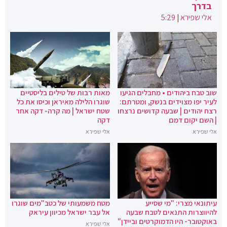
בדרך
אלי שפירא
|
5:29
שוב טבח ביהודים • מחבלים הגיעו
מאות רבות של טילים בליסטיים
לעיר יפו מצוידים בנשק, ומטרתם:
שוגרו הלילה מאיראן וכיסו את כל
רצח יהודים | שבעה קדושים נרצחו
שטח ישראל | מה קרה- דקה אחר
| השם יקום דמם
דקה
אלי שפירא
אלי שפירא
עיתונאי מצרי: "מי שסייע
מטח משמעותי של כטב"מים שוגרו
להיווצרות התנאים לטבח שבעה
אל עבר ישראל מכיוון עיראק
באוקטובר- היו הדמוקרטים וביידן"
אלי שפירא