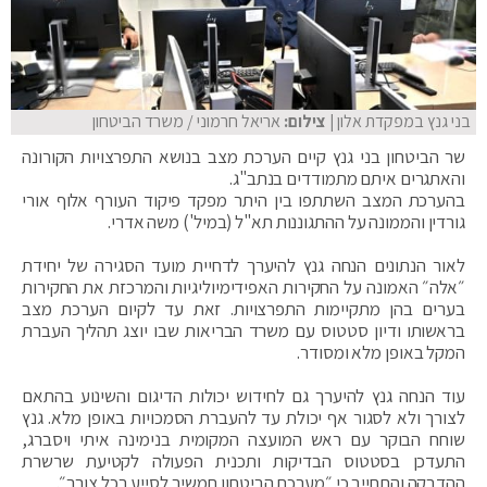
בני גנץ במפקדת אלון
| צילום:
אריאל חרמוני / משרד הביטחון
שר הביטחון בני גנץ קיים הערכת מצב בנושא התפרצויות הקורונה
והאתגרים איתם מתמודדים בנתב"ג.
בהערכת המצב השתתפו בין היתר מפקד פיקוד העורף אלוף אורי
גורדין והממונה על ההתגוננות תא"ל (במיל') משה אדרי.
לאור הנתונים הנחה גנץ להיערך לדחיית מועד הסגירה של יחידת
״אלה״ האמונה על החקירות האפידימיוליגיות והמרכזת את החקירות
בערים בהן מתקיימות התפרצויות. זאת עד לקיום הערכת מצב
בראשותו ודיון סטטוס עם משרד הבריאות שבו יוצג תהליך העברת
המקל באופן מלא ומסודר.
עוד הנחה גנץ להיערך גם לחידוש יכולות הדיגום והשינוע בהתאם
לצורך ולא לסגור אף יכולת עד להעברת הסמכויות באופן מלא. גנץ
שוחח הבוקר עם ראש המועצה המקומית בנימינה איתי ויסברג,
התעדכן בסטטוס הבדיקות ותכנית הפעולה לקטיעת שרשרת
ההדבקה והתחייב כי ״מערכת הביטחון תמשיך לסייע בכל צורך״.