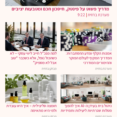
מדריך פשוט על פינטק, חיסכון חכם ומטבעות יציבים
מערכת בחזית
|
9:22
אמנות הקלף ומדע ההסתברות:
למה מנכ"ל חייב ליווי עסקי – לא
המדריך המקיף לעולם הפוקר
כשהכול נופל, אלא כשכבר “טוב
וההימורים המודרני
אבל לא מספיק”
מערכת בחזית
מבזקן בחזית
ניהול בית בעידן ה-AI איך להפוך
חומצה סליצילית – איך היא עובדת
מטלות שגרתיות ליעילות ותמידיות
ולמי היא מתאימה
מערכת בחזית
מבזקן בחזית