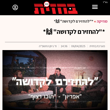
בס"ד
מוזיקה
»
*"להחזירם לקדושה" 🙌*
*"להחזירם לקדושה" 🙌*
מערכת בחזית
06/04/2025
14:36
ח' ניסן התשפ"ה