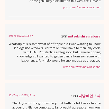
Some genuinely nice stuff on this web site, I love it.
התחבר למערכת כדי להשתתף בדיון
mitsubishi surabaya
הגיב:
יולי 14, 2025 בשעה 3:03
Whats up this is somewhat of off topic but I was wanting to know
if blogs use WYSIWYG editors or if you have to manually code
with HTML. I'm starting a blog soon but have no coding
knowledge so I wanted to get guidance from someone with
experience. Any help would be enormously appreciated!
התחבר למערכת כדי להשתתף בדיון
다낭 베안 스파
הגיב:
יולי 13, 2025 בשעה 22:47
Thank you for the good writeup. It if truth be told was a leisure
account it. Glance complex to far brought agreeable from you!