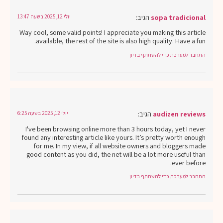
sopa tradicional
הגיב:
יולי 12, 2025 בשעה 13:47
Way cool, some valid points! I appreciate you making this article
available, the rest of the site is also high quality. Have a fun.
התחבר למערכת כדי להשתתף בדיון
audizen reviews
הגיב:
יולי 12, 2025 בשעה 6:25
I've been browsing online more than 3 hours today, yet I never
found any interesting article like yours. It’s pretty worth enough
for me. In my view, if all website owners and bloggers made
good content as you did, the net will be a lot more useful than
ever before.
התחבר למערכת כדי להשתתף בדיון