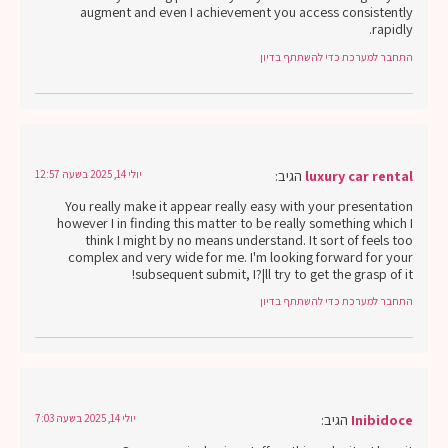
augment and even I achievement you access consistently
rapidly.
התחבר למערכת כדי להשתתף בדיון
luxury car rental
הגיב:
יולי 14, 2025 בשעה 12:57
You really make it appear really easy with your presentation
however I in finding this matter to be really something which I
think I might by no means understand. It sort of feels too
complex and very wide for me. I'm looking forward for your
subsequent submit, I?¦ll try to get the grasp of it!
התחבר למערכת כדי להשתתף בדיון
Inibidoce
הגיב:
יולי 14, 2025 בשעה 7:03