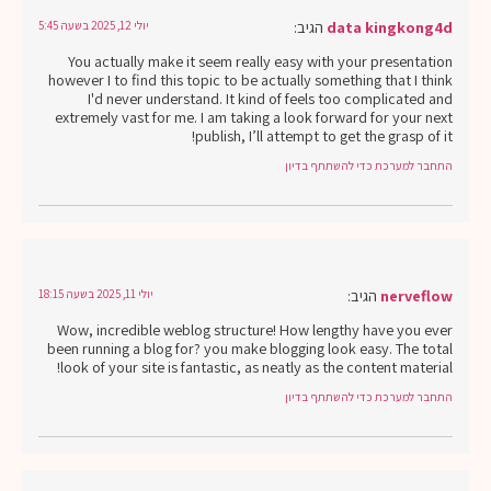
data kingkong4d
הגיב:
יולי 12, 2025 בשעה 5:45
You actually make it seem really easy with your presentation
however I to find this topic to be actually something that I think
I'd never understand. It kind of feels too complicated and
extremely vast for me. I am taking a look forward for your next
publish, I’ll attempt to get the grasp of it!
התחבר למערכת כדי להשתתף בדיון
nerveflow
הגיב:
יולי 11, 2025 בשעה 18:15
Wow, incredible weblog structure! How lengthy have you ever
been running a blog for? you make blogging look easy. The total
look of your site is fantastic, as neatly as the content material!
התחבר למערכת כדי להשתתף בדיון