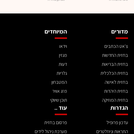
מדורים
המיוחדים
צ'אט הכתבים
וידאו
בחזית החדשות
מגזין
בחזית הבריאות
דעות
בחזית הכלכלית
גלריות
בחזית לאישה
המטבחון
בחזית היהדות
מזג אוויר
בחזית המוזיקה
תוכן שיווקי
הגדרות
עוד ..
עדכון פרופיל
פרסום בחזית
התראות וניוזלטרים
מערכת ניהול לידים