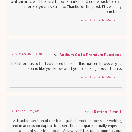
written article. I’ll be sure to bookmark it and come back to read
more of your useful info. Thanks for the post. I’ll certainly
comeback.
התחבר למערכת כדי להשתתף בדיון
Audium Gota Premium Funciona
הגיב:
יולי 14, 2025 בשעה 17:32
It’s laborious to find educated folks on this matter, however you
sound like you know what you’re talking about! Thanks
התחבר למערכת כדי להשתתף בדיון
Retinol 8 em 1
הגיב:
יולי 14, 2025 בשעה 14:14
Attractive section of content. I just stumbled upon your weblog
and in accession capital to assert that I acquire actually enjoyed
account your blog posts. Any way I’ll be subscribing to your