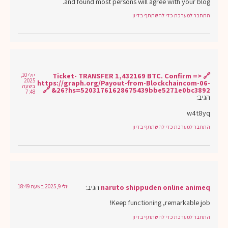
and found most persons will agree with your blog.
התחבר למערכת כדי להשתתף בדיון
🔗 Ticket- TRANSFER 1,432169 BTC. Confirm =>
יולי 10,
2025
https://graph.org/Payout-from-Blockchaincom-06-
בשעה
26?hs=52031761628675439bbe5271e0bc3892& 🔗
7:48
הגיב:
w4t8yq
התחבר למערכת כדי להשתתף בדיון
naruto shippuden online animeq
הגיב:
יולי 9, 2025 בשעה 18:49
Keep functioning ,remarkable job!
התחבר למערכת כדי להשתתף בדיון