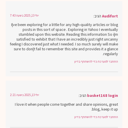
Audifort
הגיב:
יולי 13, 2025 בשעה 7:43
I¦ve been exploring for a little for any high-quality articles or blog
posts in this sort of space . Exploring in Yahoo I eventually
stumbled upon this website. Reading this information So i¦m
satisfied to exhibit that I have an incredibly just right uncanny
feeling I discovered just what I needed. I so much surely will make
sure to don¦t fail to remember this site and provides it a glance
regularly.
התחבר למערכת כדי להשתתף בדיון
basket168 login
הגיב:
יולי 13, 2025 בשעה 2:21
I love it when people come together and share opinions, great
blog, keep it up.
התחבר למערכת כדי להשתתף בדיון