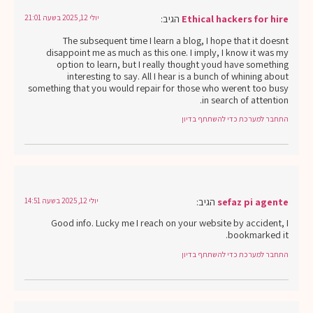
Ethical hackers for hire
הגיב:
יולי 12, 2025 בשעה 21:01
The subsequent time I learn a blog, I hope that it doesnt
disappoint me as much as this one. I imply, I know it was my
option to learn, but I really thought youd have something
interesting to say. All I hear is a bunch of whining about
something that you would repair for those who werent too busy
in search of attention.
התחבר למערכת כדי להשתתף בדיון
sefaz pi agente
הגיב:
יולי 12, 2025 בשעה 14:51
Good info. Lucky me I reach on your website by accident, I
bookmarked it.
התחבר למערכת כדי להשתתף בדיון