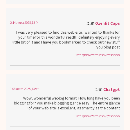
Ozenfit Caps
הגיב:
יולי 13, 2025 בשעה 2:14
I was very pleased to find this web-site.I wanted to thanks for
your time for this wonderful read!! I definitely enjoying every
little bit of it and I have you bookmarked to check out new stuff
you blog post.
התחבר למערכת כדי להשתתף בדיון
Chatgpt
הגיב:
יולי 13, 2025 בשעה 1:08
Wow, wonderful weblog format! How long have you been
blogging for? you make blogging glance easy. The entire glance
of your web site is excellent, as smartly as the content!
התחבר למערכת כדי להשתתף בדיון