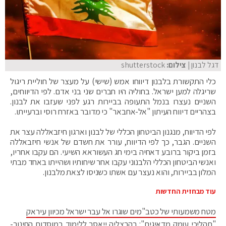
דגל לבנון
| צילום:
shutterstock
כלי התקשורת בלבנון דיווחו אמש (שישי) על מעצר של חוליית ריגול
שריגלה למען ישראל. בחוליה היו חברים שני בני אדם. לפי הדיווחים,
השניים נעצרו בנמל התעופה בביירות רגע לפני שעזבו את לבנון.
בצהריים דיווח העיתון "אל-אחבאר" כי מדובר באזרח רוסי וברעייתו.
לפי הדיווח, מנגנון הביטחון הכללי של לבנון וארגון חיזבאללה עצר את
השניים. הגבר, כך לפי הדיווח, עורר את חשדם של אנשי חיזבאללה
בזמן ביקור ברובע דאחיה בימי חג העשוראא השיעי. הם עקבו אחריו,
ואנשי הביטחון הכללי הלבנוני עקבו אחר שיחותיו ושהייתו באחד מבתי
המלון בביירות, והוא נעצר עם אשתו כשניסו לצאת מלבנון.
עוד מבחזית החדשות
מטח משמעותי של כטב"מים שוגרו אל עבר ישראל מכיוון עיראק
"תהליכי עומק מדאיגים": בהרצליה ייאסר ללימוד במוסדות החינוך-