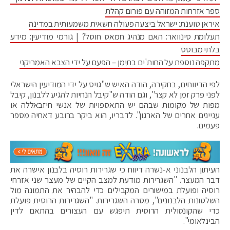
ספר אזרחות המזוהה עם פורום קהלת
איראן טוענת: ישראל ביצעה פעולה חשאית משמעותית במדינה
תעלומת סינוואר: האם מנהיג חמאס חוסל? | גורמי מודיעין: מידע
בלתי מבוסס
מתקפה נוספת על החות'ים בתימן – הפעם על ידי הצבא האמריקני
לפי הדיווחים, בחקירה, הודה האיש ש"גויס על ידי המודיעין הישראלי
לפני פרק זמן לא קצר", וגם הודה ש"קיבל הנחיות להגיע ללבנון, קיבל
מפות של מקומות שבהם יש התאספויות של אנשי חיזבאללה או
עניינים אחרים של הארגון". לדבריו, הוא ביקר ברובע דאחיה מספר
פעמים.
העיתון הלבנוני א-נשרה דיווח כי שגרירות רוסיה בלבנון אישרה את
דבר המעצר. "השגרירות מודעת למצב הקיים של מעצר שני אזרחי
רוסיה ופועלת במישורים המקבילים כדי להבהיר את התמונה מול
השלטונות הלבנונים", מסרה השגרירות. "השגרירות הרוסית פועלת
כדי שהקונסולית הרוסית תיפגש עם העצורים בהתאם לדין
הבינלאומי".