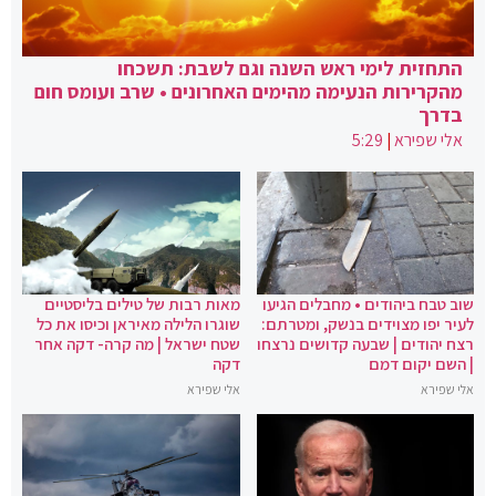
התחזית לימי ראש השנה וגם לשבת: תשכחו
מהקרירות הנעימה מהימים האחרונים • שרב ועומס חום
בדרך
אלי שפירא
|
5:29
שוב טבח ביהודים • מחבלים הגיעו
מאות רבות של טילים בליסטיים
לעיר יפו מצוידים בנשק, ומטרתם:
שוגרו הלילה מאיראן וכיסו את כל
רצח יהודים | שבעה קדושים נרצחו
שטח ישראל | מה קרה- דקה אחר
| השם יקום דמם
דקה
אלי שפירא
אלי שפירא