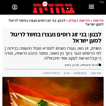
בס"ד
חדשות
»
חדשות בעולם
»
לבנון: בני זוג רוסים נעצרו בחשד לריגול
למען ישראל
לבנון: בני זוג רוסים נעצרו בחשד לריגול
למען ישראל
השניים, זוג נשוי, נעצרו כשניסו להמריא מנמל התעופה בביירות |
לפי הדיווחים הגבר ביקר בין השאר, מספר ברובע הדאחיה, והודה
כי קיבל הוראות לעקוב אחרי חיזבאללה
תגיות:
חיזבאללה
,
לבנרון
,
רוסים
מוטי שטרן
26/08/2023
21:16
ט' אלול התשפ"ג