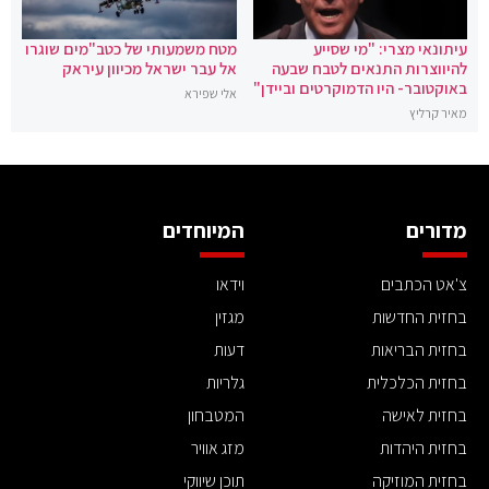
עיתונאי מצרי: "מי שסייע
מטח משמעותי של כטב"מים שוגרו
להיווצרות התנאים לטבח שבעה
אל עבר ישראל מכיוון עיראק
באוקטובר- היו הדמוקרטים וביידן"
אלי שפירא
מאיר קרליץ
מדורים
המיוחדים
צ'אט הכתבים
וידאו
בחזית החדשות
מגזין
בחזית הבריאות
דעות
בחזית הכלכלית
גלריות
בחזית לאישה
המטבחון
בחזית היהדות
מזג אוויר
בחזית המוזיקה
תוכן שיווקי