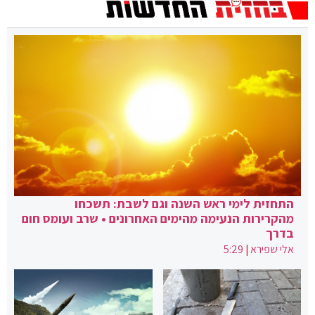
התחזית לימי ראש השנה וגם לשבת: תשכחו
מהקרירות הנעימה מהימים האחרונים • שרב ועומס חום
בדרך
אלי שפירא
|
5:29