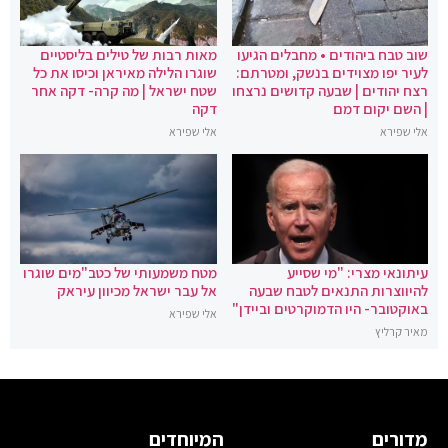
שוב טבח ביהודים • מחבלים הגיעו
מאות רבות של טילים בליסטיים
לעיר יפו מצוידים בנשק, ומטרתם:
שוגרו הלילה מאיראן וכיסו את כל
רצח יהודים | שבעה קדושים נרצחו
שטח ישראל | מה קרה- דקה אחר
| השם יקום דמם
דקה
אלי שפירא
אלי שפירא
עיתונאי מצרי: "מי שסייע
מטח משמעותי של כטב"מים שוגרו
להיווצרות התנאים לטבח שבעה
אל עבר ישראל מכיוון עיראק
באוקטובר- היו הדמוקרטים וביידן"
אלי שפירא
מאיר קרליץ
מדורים
המיוחדים