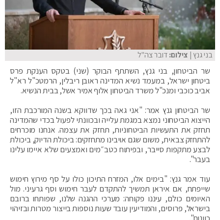
בני גנץ
| צילום:
דובר צה"ל
שר הביטחון, בני גנץ, השתתף הבוקר (שני) בטקס הענקת פרס
ביטחון ישראל, במעמד נשיא המדינה ראובן ריבלין, הרמטכ"ל רא"ל
אביב כוכבי ומנכ"ל משרד הביטחון אלוף אמיר אשל, בבית הנשיא.
שר הביטחון גנץ אמר: "אני גאה בכך שדווקא בשנה המורכבת הזו,
הייצוא הביטחוני נמצא במגמת עלייה ובכוונתי לפעול בכדי שהמדינה
תחזק את התעשיות הביטחוניות, תחזק את עצמה. אנחנו מוכרחים
להתחזק צבאית, משום שגם אויבינו מתחזקים: ביכולת הדיוק, ביכולת
לבצע מתקפות סייבר, ובפיתוח כטב״מים ואמצעים שלא איימו עלינו
בעבר".
עוד אמר גנץ: "בימים אלו, המזרח התיכון כולו על סף מירוץ חימוש
שייפתח, אם איראן תמשיך להתקדם לעבר חימוש וסף גרעיני. מול
האיומים כולם, עיננו פקוחה: מערכי ההגנה שלנו, שפותחו ברובם
בישראל, פרוסים, והמודיעין עובד שעות נוספות בייצור מטרות ובזיהוי
כוונות".