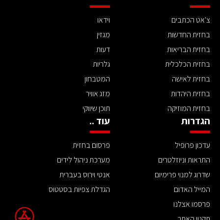
צ'אט הכתבים
וידאו
בחזית החדשות
מגזין
בחזית הבריאות
דעות
בחזית הכלכלית
גלריות
בחזית לאישה
המטבחון
בחזית היהדות
מזג אוויר
בחזית המוזיקה
תוכן שיווקי
הגדרות
עוד ..
עדכון פרופיל
פרסום בחזית
התראות וניוזלטרים
מערכת ניהול לידים
שדרוג למנוי פרימיום
אנטי וירוס בעברית
המייל האדום
הגדלת צפיות בסטטוס
פרסמו אצלנו
תקנון האתר