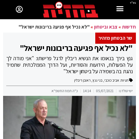
בס"ד
חדשות
»
צבא וביטחון
»
"לא נכיל אף פגיעה בריבונות ישראל"
שר הבטחון מזהיר
"לא נכיל אף פגיעה בריבונות ישראל"
גנץ בירך בנאומו את הנשיא ריבלין לרגל פרישתו: "אני מודה לך
על הפעולות, הידועות והסודיות, ועל הדרך הממלכתית שתמיד
נהגת בה בשמירה על ביטחון ישראל"
תגיות:
אביב כוכבי
,
בני גנץ
,
ראובן ריבלין
ישי טולדנו
05/07/2021
14:14
כ"ה תמוז התשפ"א