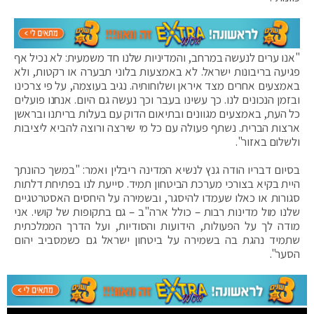
"אנו ערים לנעשה במרחב, והמדיניות שלנו חד משמעית: לא נכיל אף
פגיעה בריבונות ישראל. לא באמצעות בלוני תבערה או רקטות, ולא
באמצעים אחרים מצד איראן ושלוחותיה. נגיב בעוצמה, על פי צרכינו
ובזמן הנכונים לנו. כך עשינו בעבר וכך נעשה גם היום. אנחנו פועלים
כל העת, באמצעים מגוונים ובתיאום הדוק עם בעלות בריתנו ובראשן
ארצות הברית. נשתף פעולה עם כל מי שירצה ורוצה להביא ליציבות
ולשלום באזור".
בסיום דבריו הודה גנץ לנשיא המדינה ריבלין ואמר: "במשך כהונתך
היית בקיא בצורכי מערכת הביטחון תמיד. סייעת לנו בפתיחת דלתות
סגורות או כאלו שעמדו להיסגר, ובשמירה על היחסים האסטרטגיים
שלנו מול מדינות רבות – כולל ארה"ב – גם בתקופות של קושי. אני
מודה לך על הפעולות, הידועות והסודיות, ועל הדרך הממלכתית
שתמיד נהגת בה בשמירה על ביטחון ישראל גם כשמסביב יהום
הסער".