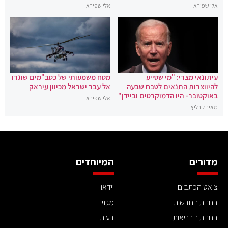
אלי שפירא
אלי שפירא
עיתונאי מצרי: "מי שסייע
מטח משמעותי של כטב"מים שוגרו
להיווצרות התנאים לטבח שבעה
אל עבר ישראל מכיוון עיראק
באוקטובר- היו הדמוקרטים וביידן"
אלי שפירא
מאיר קרליץ
מדורים
המיוחדים
צ'אט הכתבים
וידאו
בחזית החדשות
מגזין
בחזית הבריאות
דעות