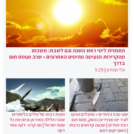
התחזית לימי ראש השנה וגם לשבת: תשכחו
מהקרירות הנעימה מהימים האחרונים • שרב ועומס חום
בדרך
אלי שפירא
|
5:29
שוב טבח ביהודים • מחבלים הגיעו
מאות רבות של טילים בליסטיים
לעיר יפו מצוידים בנשק, ומטרתם:
שוגרו הלילה מאיראן וכיסו את כל
רצח יהודים | שבעה קדושים נרצחו
שטח ישראל | מה קרה- דקה אחר
| השם יקום דמם
דקה