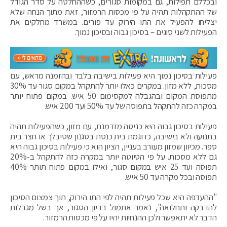
ובכללם תפילות, גם במקומות סגורים, כשההחלטה על סדר הגודל
של ההתקהלות תהיה על פי מכסות הרמזור, זאת מתוך הנחה שלא
יצליחו להפעיל את התו הירוק עד פורים. במשרד מחלקים את
הפעילות לשני סוגים – בסיכון גבוה ובסיכון נמוך.
פעילות בסיכון נמוך היא פעילות בישיבה בלבד ובהזמנה מראש, עם
מסכות, ללא מזון. במקרים כאלו יותר להתקהל במקום סגור עד 30%
מתפוסת המקום ובהגבלה למקסימום 50 איש. במקום פתוח יותר
במקרה כזה להתקהל בתפוסה של עד 50% ועד 200 איש.
פעילות בסיכון גבוה היא כניסה מזדמנת, עם מזון, כשהפעילות תהיה
בתנועה ולא בישיבה, כדוגמת בית כנסת בסגנון שטיבלך או חצר בית
ספר. מכיוון שמזון מעורב בעניין, הציון הוא כי פעילות בסיכון גבוה היא
גם ללא מסכות. על פי הטיוטה יותר במקרה כזה להתקהל ב-20%
תפוסה ועד 25 איש במקום סגור, ואילו במקום פתוח תותר 40%
תפוסה ובכל מקרה עד 50 איש.
"ההעדפה היא שכל פעילות תהיה לפי התו הירוק, תוך צמצום הסיכון
להדבקה ותחלואה", נאמר אתמול בדיון הסגור, אך בשל מגבלות
הדבר לא יתאפשר ולכן ההנחיות יהיו על פי מכסות הרמזור.