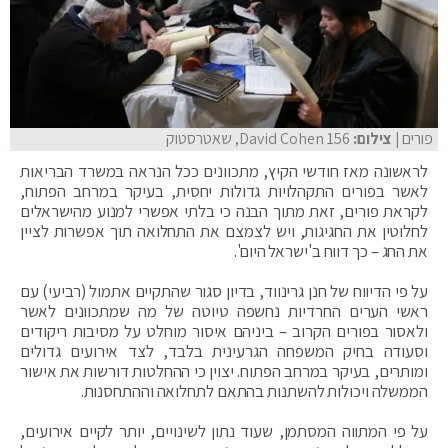
פורים
| צילום:
David Cohen 156, שאטרסטוק
לראשונה מאז חודשי הקיץ, מתכוונים ככל הנראה במשרד הבריאות
לאשר בפורים התקהלויות גדולות יחסית, בעיקר במרחב הפתוח,
לקראת פורים, זאת מתוך הבנה כי בלתי אפשרי למנוע מהישראלים
לחלוטין את החגיגות, ויש לצמצם את התחלואה תוך אפשרות לציין
את החג – כך דווח ב'ישראל היום'.
על פי הדיווח של חנן גרינווד, בדיון סגור שהתקיים אתמול (רביעי) עם
ראשי הערים החרדיות נחשפה טיוטה של מה שמתכוונים לאשר
ולאסור בפורים הקרוב – ביניהם איסור מוחלט על מסיבות ריקודים
וסעודה בחיק המשפחה הגרעינית בלבד, לצד אירועים גדולים
ומותרים, בעיקר במרחב הפתוח. יצוין כי ההחלטות דורשות את אישור
הממשלה ויכולות להשתנות בהתאם לתחלואה וההתחסנות.
על פי המתווה המסתמן, שעוד נתון לשינויים, יותר לקיים אירועים,