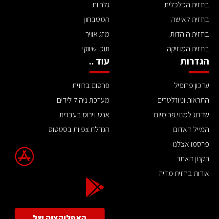
בחזית הכלכלית
גלריות
בחזית לאישה
המטבחון
בחזית היהדות
מזג אוויר
בחזית המוזיקה
תוכן שיווקי
הגדרות
עוד ..
עדכון פרופיל
פרסום בחזית
התראות וניוזלטרים
מערכת ניהול לידים
שדרוג למנוי פרימיום
אנטי וירוס בעברית
המייל האדום
הגדלת צפיות בסטטוס
פרסמו אצלנו
תקנון האתר
אודות בחזית מדיה
האפליקציה של