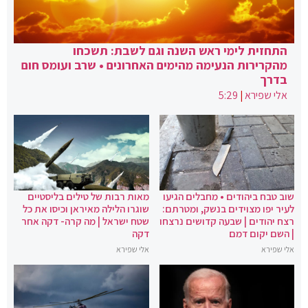
התחזית לימי ראש השנה וגם לשבת: תשכחו
מהקרירות הנעימה מהימים האחרונים • שרב ועומס חום
בדרך
אלי שפירא
|
5:29
שוב טבח ביהודים • מחבלים הגיעו
מאות רבות של טילים בליסטיים
לעיר יפו מצוידים בנשק, ומטרתם:
שוגרו הלילה מאיראן וכיסו את כל
רצח יהודים | שבעה קדושים נרצחו
שטח ישראל | מה קרה- דקה אחר
| השם יקום דמם
דקה
אלי שפירא
אלי שפירא