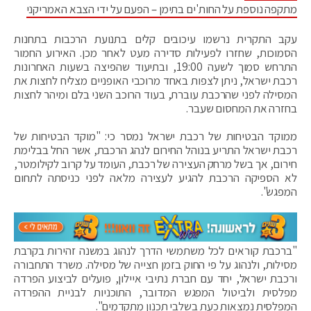
מתקפה נוספת על החות'ים בתימן – הפעם על ידי הצבא האמריקני
עקב התקרית נרשמו עיכובים קלים בתנועת הרכבות בתחנות
הסמוכות, שחזרו לפעילות סדירה מעט לאחר מכן. האירוע החמור
התרחש סמוך לשעה 19:00, ובתיעוד שהפיצה בשעות האחרונות
רכבת ישראל, ניתן לצפות באחד מרוכבי האופניים מצליח לחצות את
המסילה לפני שהרכבת עוברת, בעוד הרוכב השני בלם ומיהר לחצות
בחזרה את המחסום שעבר.
ממוקד הבטיחות של רכבת ישראל נמסר כי: "מוקד הבטיחות של
רכבת ישראל התריע בנוהל החירום לנהג הרכבת, אשר החל בבלימת
חירום, אך בשל מרחק העצירה של רכבת, העומד על קרוב לקילומטר,
לא הספיקה הרכבת להגיע לעצירה מלאה לפני כניסתה לתחום
המפגש".
"ברכבת קוראים לכל משתמשי הדרך לנהוג במשנה זהירות בקרבת
מסילות, ולנהוג על פי החוק בזמן חצייה של מסילה. משרד התחבורה
ורכבת ישראל, יחד עם חברת נתיבי איילון, פועלים לביצוע הפרדה
מפלסית ולביטול המפגש המדובר, התוכניות לבניית ההפרדה
המפלסית נמצאות כעת בשלבי תכנון מתקדמים".