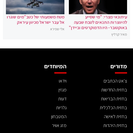
עיתונאי מצרי: "מי שסייע
מטח משמעותי של כטב"מים שוגרו
להיווצרות התנאים לטבח שבעה
אל עבר ישראל מכיוון עיראק
באוקטובר- היו הדמוקרטים וביידן"
אלי שפירא
מאיר קרליץ
מדורים
המיוחדים
צ'אט הכתבים
וידאו
בחזית החדשות
מגזין
בחזית הבריאות
דעות
בחזית הכלכלית
גלריות
בחזית לאישה
המטבחון
בחזית היהדות
מזג אוויר