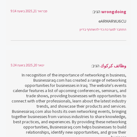
wrongdoing
הגיב:
פברואר 21, 2025 בשעה 9:14
eARMARWJ6CU
התחבר למערכת כדי להשתתף בדיון
وظائف كركوك
הגיב:
ינואר 20, 2025 בשעה 5:24
In recognition of the importance of networking in business,
Businessiraq.com has created a range of networking
opportunities for businesses in Iraq. The website's events
calendar features a list of upcoming conferences, seminars, and
trade shows, providing businesses with opportunities to
connect with other professionals, learn about the latest industry
trends, and showcase their products and services.
Businessiraq.com also hosts its own networking events, bringing
together businesses from various industries to share knowledge,
best practices, and experiences. By providing these networking
opportunities, Businessiraq.com helps businesses to build
relationships, identify new opportunities, and grow their