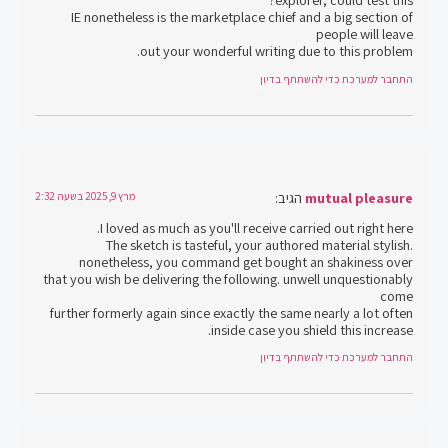
IE nonetheless is the marketplace chief and a big section of
people will leave
out your wonderful writing due to this problem.
התחבר למערכת כדי להשתתף בדיון
mutual pleasure
הגיב:
מרץ 9, 2025 בשעה 2:32
I loved as much as you'll receive carried out right here.
The sketch is tasteful, your authored material stylish.
nonetheless, you command get bought an shakiness over
that you wish be delivering the following. unwell unquestionably
come
further formerly again since exactly the same nearly a lot often
inside case you shield this increase.
התחבר למערכת כדי להשתתף בדיון