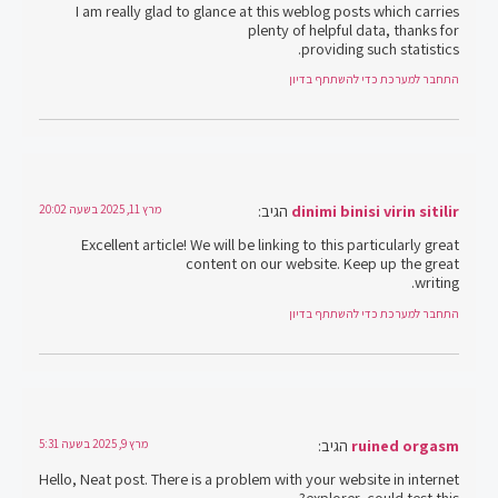
I am really glad to glance at this weblog posts which carries
plenty of helpful data, thanks for
providing such statistics.
התחבר למערכת כדי להשתתף בדיון
dinimi binisi virin sitilir
הגיב:
מרץ 11, 2025 בשעה 20:02
Excellent article! We will be linking to this particularly great
content on our website. Keep up the great
writing.
התחבר למערכת כדי להשתתף בדיון
ruined orgasm
הגיב:
מרץ 9, 2025 בשעה 5:31
Hello, Neat post. There is a problem with your website in internet
explorer, could test this?