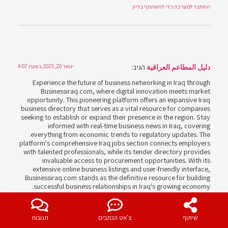
התחבר למערכת כדי להשתתף בדיון
دليل المطاعم العراقية
הגיב:
ינואר 20, 2025 בשעה 4:07
Experience the future of business networking in Iraq through
Businessiraq.com, where digital innovation meets market
opportunity. This pioneering platform offers an expansive Iraq
business directory that serves as a vital resource for companies
seeking to establish or expand their presence in the region. Stay
informed with real-time business news in Iraq, covering
everything from economic trends to regulatory updates. The
platform's comprehensive Iraq jobs section connects employers
with talented professionals, while its tender directory provides
invaluable access to procurement opportunities. With its
extensive online business listings and user-friendly interface,
Businessiraq.com stands as the definitive resource for building
successful business relationships in Iraq's growing economy.
התחבר למערכת כדי להשתתף בדיון
שיתוף
צ'אט הכתבים
תגובות