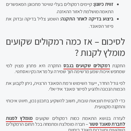
זווית כיוונון:
קיימים רמקולים בעלי טוויטר מתכוונן המאפשרים
התאמה מושלמת לאזור ההאזנה.
ביצוע בדיקה לאחר התקנה:
השמע צליל בדיקה ובדוק את
פיזור הסאונד.
לסיכום – אז כמה רמקולים שקועים
מומלץ לקנות ?
התקנת
רמקולים שקועים בגבס
התקרה היא פתרון מצוין למי
שמחפש איכות שמע מרשימה תוך שמירה על מראה נקי ואסתטי.
לפי גודל החדר, ייעוד השימוש ורמת הסאונד הרצויה, ניתן לקבוע את
הכמות הנכונה ולהגיע לפיזור סאונד אידיאלי.
כדי להבטיח תוצאות טובות, חשוב להשקיע בתכנון נכון, חיווט איכותי
והתקנה מקצועית.
לעזרה בנושא התאמת כמות רמקולים שקועים
מומלץ לפנות
לחברת סאונד סטור
– חברה מומלצת ומתמחה בכל תחום הרמקולים
השקועים ומערכות סאונד ביתיות.