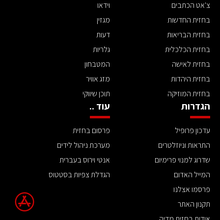
צ'אט הכתבים
וידאו
בחזית החדשות
מגזין
בחזית הבריאות
דעות
בחזית הכלכלית
גלריות
בחזית לאישה
המטבחון
בחזית היהדות
מזג אוויר
בחזית המוזיקה
תוכן שיווקי
הגדרות
עוד ..
עדכון פרופיל
פרסום בחזית
התראות וניוזלטרים
מערכת ניהול לידים
שדרוג למנוי פרימיום
אנטי וירוס בעברית
המייל האדום
הגדלת צפיות בסטטוס
פרסמו אצלנו
תקנון האתר
אודות בחזית מדיה