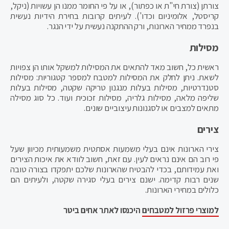
צורתן (צורת חי"ת או כפתור), או על פי החומר ממנו הן עשויות (ניקל,
קריסטל, אלומיניום וכדו'). לעיתים קרובות בחירת הידיות נעשית
בנפרד ממחיר הארונות, ורק ההתקנה נעשית על ידי הנגר.
מסילות
ראשית כל, חשוב מאד להתאים את המסילות למשקל אותו הן צפויות
לשאת. ניתן לחלק את המסילות למטבח למספר קטגוריות: מסילות
סטנדרטיות, מסילות בעלות מנגנון טריקה שקטה, מסילות בעלות
שליפה מלאה, מסילות גלריה, מסילות זכוכית ועוד. כל סוג מסילה
מתאים למצבים או לסגנונות עיצוביים שונים.
צירים
צירי הארונות אינם בעלי משמעות אסתטית משמעותית מכיוון שעל
פי רוב הם אינם נראים לעין. עם זאת, חשוב לוודא את איכות הצירים
ואת עמידותם, בכדי להבטיח שהארונות שלכם יתפקדו בצורה טובה
שנים רבות קדימה. ישנם צירים בעלי סגירה שקטה, ולעיתים הם
כלולים במחירי הארונות.
למוצרי פרזול למטבחים
היכנסו לאתר אחים ביטר