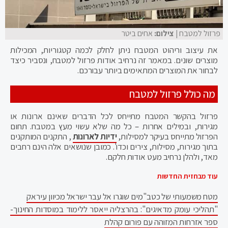
פרזול למטבח
| צילום:
אחים ביטר
את עיצוב וריהוט המטבח ניתן לחלק לכמה קטגוריות, המכילות
מוצרים שונים. במאמר זה נרחיב אודות פרזול למטבח, ונסביר כיצד
לבחור את המוצרים המתאימים ביותר עבורכם.
מה כולל פרזול למטבח
פרזול בהקשר המטבח מתייחס לכל הדברים שאינם ארונות או
מגירות, ובמילים אחרות – כל מה שלא עשוי מעץ במטבח. תחום
הפרזול מתייחס בעיקר למסילות,
ידיות לארונות
, התקנים המותקנים
בתוך מגירות, מסילות, צירים וכדו'. כמובן שנושאים אלה הינם רחבים
מאד, ולהלן נרחיב מעט אודות חלקם.
עוד מבחזית החדשות
מטח משמעותי של כטב"מים שוגרו אל עבר ישראל מכיוון עיראק
"תהליכי עומק מדאיגים": בהרצליה ייאסר ללימוד במוסדות החינוך-
ספר אזרחות המזוהה עם פורום קהלת