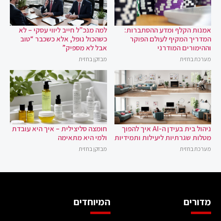
אמנות הקלף ומדע ההסתברות:
למה מנכ"ל חייב ליווי עסקי – לא
המדריך המקיף לעולם הפוקר
כשהכול נופל, אלא כשכבר “טוב
וההימורים המודרני
אבל לא מספיק”
מערכת בחזית
מבזקן בחזית
ניהול בית בעידן ה-AI איך להפוך
חומצה סליצילית – איך היא עובדת
מטלות שגרתיות ליעילות ותמידיות
ולמי היא מתאימה
מערכת בחזית
מבזקן בחזית
מדורים
המיוחדים