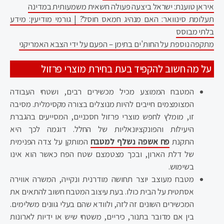
איראן טוענת: ישראל ביצעה פעולה חשאית משמעותית במדינה
תעלומת סינוואר: האם מנהיג חמאס חוסל? | גורמי מודיעין: מידע
בלתי מבוסס
מתקפה נוספת על החות'ים בתימן – הפעם על ידי הצבא האמריקני
על מה חשוב להקפיד בעת בחירת מוצרי פרזול
המטבח הממוצע מכיל מכשירים רבים, ושטחי העבודה
המצומצמים חייבים להיות מנוצלים בצורה מקסימלית. מסיבה
זו, מומלץ לחפש מוצרי פרזול חסכניים, המסייעים בהגברת
היעילות והפונקציונאליות של החלל. דוגמה לכך היא
התקנת
פח אשפה נשלף למטבח
המותקן על צדה הפנימית
של דלת הארון, ובכך מצטמצם שטח הפח כאשר הוא אינו
בשימוש.
מטבח מעוצב יוצר תחושה מודרנית ונקייה, המשרה אווירה
אסתטית על הבית כולו. בעת עיצוב המטבח חשוב להתאים את
המכשירים השונים זה לזה, ולוודא שהם בעלי גוונים משלימים.
בין אם מדובר בתנור, כיריים, משטחי שיש או ידיות לארונות