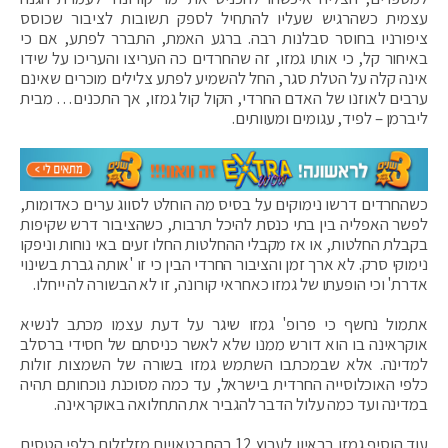
עצמית כשהרגיש שעליו להתחיל לספק תשובות לציבור שכוסס
ציפורניו בחוסר סבלנות רבה. ברגע האמת, התברר לפתע, אם כי
באיחור קל, כי אותו גמזו, זה שהחרדים כה העריצו והעריכו על שידו
אינה קלה על הטלת סגר, החל להשמיע לפתע צלילים מוכרים שאינם
ערבים לאוזנו של האדם החרדי, הקול קול גמזו, אך התכנים… מבית
ליברמן – לפיד, עגומים ומעוותים.
כשהחרדים דרשו נימוקים על בסיס מה הוחלט לסווג ערים כאדומות,
לפשר האפליה בין בתי כנסת להיכל תרבות, כשהציבור דרש שקיפות
בקבלת החלטות, או אז מקבלי ההחלטות החלו זעים באי נוחות וניפקו
נימוקי סרק. לא ארך זמן והציבור החרדי הבין כי זו 'אותה גברת בשינוי
אדרת' וכי הופעתו של גמזו כאחראי קורונה, זו לא הבשורה לה ייחלו.
אתמול נחשף כי פרופ' גמזו שיגר על דעת עצמו מכתב לנשיא
אוקראינה בו הוא דורש ממנו שלא לאשר כניסתם של חסידי ברסלב
למדינה. אלא שבמכתבו השתמש גמזו בשורה של השמצות זולות
כלפי האוכלוסייה החרדית בישראל, עד כמה מסוכנת נוכחותם תהיה
במדינה ועד כמה עלול הדבר להגביר את התחלואה באוקראינה.
עוד הוסיף גמזו בראיון לערוץ 12 בהתבטאויות מזלזלות כלפי הטסים