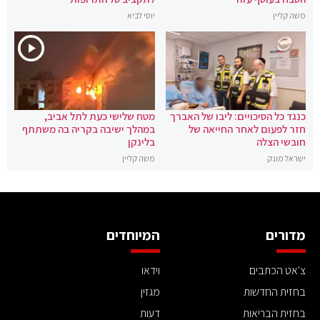
משה קליין
יוסי לביא
כנגד כל הסיכויים: ליבו של האברך
מטח שלישי כעת לתל אביב,
חזר לפעום לאחר החייאה של
במהלך ישיבה בקריה בה משתתף
חובשי הצלה
בלינקן
ישראל מונק
משה קליין
מדורים
המיוחדים
צ'אט הכתבים
וידאו
בחזית החדשות
מגזין
בחזית הבריאות
דעות