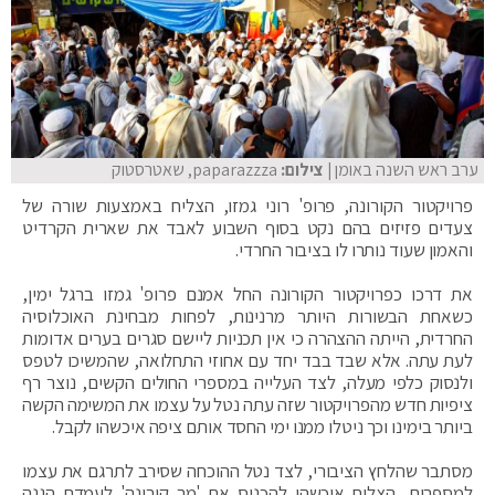
ערב ראש השנה באומן
| צילום:
paparazzza, שאטרסטוק
פרויקטור הקורונה, פרופ' רוני גמזו, הצליח באמצעות שורה של
צעדים פזיזים בהם נקט בסוף השבוע לאבד את שארית הקרדיט
והאמון שעוד נותרו לו בציבור החרדי.
את דרכו כפרויקטור הקורונה החל אמנם פרופ' גמזו ברגל ימין,
כשאחת הבשורות היותר מרנינות, לפחות מבחינת האוכלוסיה
החרדית, הייתה ההצהרה כי אין תכניות ליישם סגרים בערים אדומות
לעת עתה. אלא שבד בבד יחד עם אחוזי התחלואה, שהמשיכו לטפס
ולנסוק כלפי מעלה, לצד העלייה במספרי החולים הקשים, נוצר רף
ציפיות חדש מהפרויקטור שזה עתה נטל על עצמו את המשימה הקשה
ביותר בימינו וכך ניטלו ממנו ימי החסד אותם ציפה איכשהו לקבל.
מסתבר שהלחץ הציבורי, לצד נטל ההוכחה שסירב לתרגם את עצמו
למספרים, הצליח איכשהו להכניס את 'מר קורונה' לעמדת הגנה