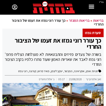
בס"ד
בריאות
»
בריאות המגזר
»
כך עורר רוני גמזו את זעמו של הציבור
החרדי
סערת גמזו
כך עורר רוני גמזו את זעמו של הציבור
החרדי
בשורה של צעדים פזיזים והתבטאויות לא מוצלחות הצליח פרופ'
רוני גמזו לאבד את שאריות האמון שעוד נותרו כלפיו בקרב הציבור
החרדי
תגיות:
אומן
,
אוקראינה
,
המבשר
,
יעקב ליצמן
,
מאיר פרוש
,
קורונה
,
רוני גמזו
זאב אלפרוביץ'
23/08/2020
05:17
ג' אלול התש"פ