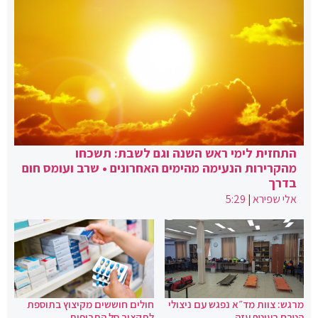
התחזית לימי ראש השנה וגם לשבת: תשכחו
מהקרירות הנעימה מהימים האחרונים • שרב ועומס חום
בדרך
אלי שפירא
|
5:29
מרגש: צוות מד״א נפגש עם ניצולי
חולים חוששים מקיצוץ בתוספת
הטבח בעוטף עזה
לתקציב סל התרופות