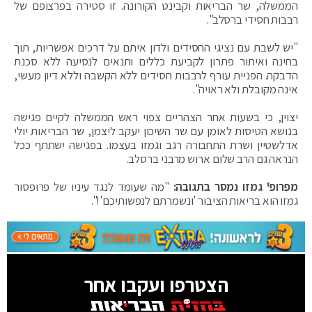
הממשלה, שר הבריאות וקבינט הקורונה. זו סטירה בפרצופם של
רבבות חסידי ברסלב".
"יש לשבת עם נציגי החסידים ולדון איתם על דרכים אפשריות, תוך
בחינה ואיתור פתרון לקביעת כללים ותנאים לנסיעה ללא סכנת
הדבקה. הפניית עורף לרבבות חסידים ללא הקשבה וללא דיון מעשי,
אינה מקובלת ולא ראויה".
יצוין, כי בשעות אחר הצהריים צפוי ראש הממשלה לקיים פגישה
בנושא הטיסות לאומן עם שר השיכון יעקב ליצמן, שר הבריאות יולי
אדלשטיין ושרת התחבורה רגב וגמזו בעצמו. בפגישה ישתתף ככל
הנראה גם הרב שלום ארוש מרבני ברסלב.
מפרופ' גמזו נמסר בתגובה:
"מה שעומד לנגד עיניו של פרופסור
גמזו הוא בריאות הציבור 'ונשמרתם לנפשותיכם'!".
הצטרפו ועקבו אחר