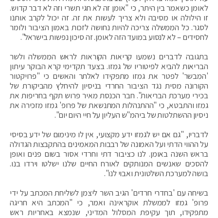
לאומן כשאמר בין היתר, כי "אומן זה לא חגי תשרי וזה לא דבר קדוש.
זו הילולה או מסיבה ולא צריך לעשות את זה. זה יכול לקרב אותנו
לסגר. כל הממשלה צריכה להיות נחושה לזכות באמון הציבור ולומר
לחסידים – לא לנסוע במועד הזה לאומן. זה סיכון נפשות בישראל".
בתגובה לדברים נשמעו קריאות הקוראות לראש הממשלה ולשר
הבריאות להביא לפיטוריו של גמזו. בצעד תקדימי קרא הבוקר עיתון
'המבשר' לפטר את גמזו מתפקידו לאלתר והאשים כי "פרויקטור
הקורונה מסית נגד הציבור החרדי בניסיון להיחלץ מהביקורת של
בכירי מערכת הבריאות". חבר הכנסת מאיר פרוש תקף בחריפות את
גמזו והתבטא, כי "ההתנהלות המתנשאת של פרופ' גמזו מזכירה את
ניסיון ההשתלטות של ביהמ"ש העליון על חיי היום יום".
לדבריו, "גם אם יש לגמזו ידע מקצועי, אין לו מינימום של ידע בסיסי
על ההווי הדתי ועל האמונה של רבבות המאמינים בהתקבצות הגדולה
בראש השנה באומן. לנו כציבור דתי וחרדי אסור בשום פנים ואופן
להסכים שאנשים המנותקים לאורח החיים שלנו ישלטו וירדו בנו.
בושה למערכת השלטונית ואבוי לנו".
בשיחה עם 'בחדרי חרדים' הגיב השר ליצמן לשליחת המכתב על ידי
פרופ' גמזו לממשלת אוקראינה ואמר, כי "המכתב היא חריגה
מתפקידו, תוך עקיפת המסלול המדיני, שנמצא באחריות ראש