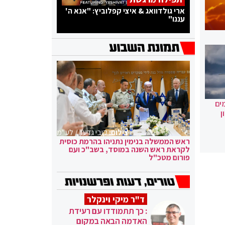
ארי גולדוואג & איצי קפלוביץ: "אנא ה'
עננו"
ים
ן
צילום:
קובי גדעון / לע"מ
ראש הממשלה בנימין נתניהו בהרמת כוסית
לקראת ראש השנה במוסד, בשב"כ ועם
פורום מטכ"ל
ד"ר מיקי וינקלר
: כך תתמודדו עם רעידת
האדמה הבאה במקום