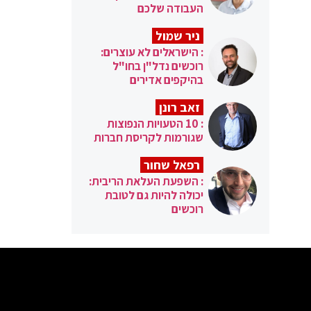
העבודה שלכם
ניר שמול
: הישראלים לא עוצרים:
רוכשים נדל"ן בחו"ל
בהיקפים אדירים
זאב רונן
: 10 הטעויות הנפוצות
שגורמות לקריסת חברות
רפאל שחור
: השפעת העלאת הריבית:
יכולה להיות גם לטובת
רוכשים