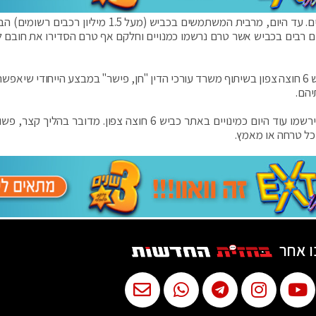
הכביש הושק בשנת 2018 ומהווה הצלחה גדולה לנוסעים. עד היום, מרבית המשתמשים בכביש (מעל 1.5 מיליו
שים רבים בכביש אשר טרם נרשמו כמנויים וחלקם אף טרם הסדירו את חובם 
כאמור, לכבוד חג הפסח וחג הרמדאן, יוצאת חברת כביש 6 חוצה צפון בשיתוף משרד עורכי הדין "חן, פישר" במבצע הייחודי ש
חברת 6 חוצה צפון שבה ומפצירה בנוסעים בכביש – הירשמו עוד היום כמינויים באתר כביש 6 חוצה צפון. מדובר בה
 כל טרחה או מאמץ.
ו אחר