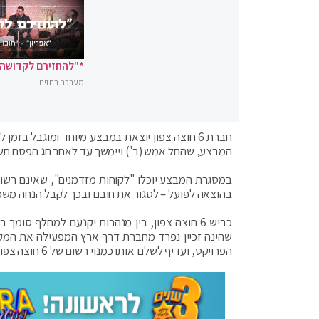
*"להחזירם לקדושה"
מערכת בחזית
חברת 6 חוצה צפון יוצאת במבצע מיוחד ומוגבל ב
המבצע, שהחל אמש (ב') ויימשך עד לאחר חג הפסח תש
בהוצאה לפועל – לסגור את חובם ובכך לקבל הנחה משמעותית של עד 50% בשכ
הפרויקט, ועדיף לשלם אותו כמנוי רשום של 6 חוצה צפון. בנוסף, ניתנת האפשרות לשלם כלקוח פנגו וסלופארק וגם כלקוח מזדמן.