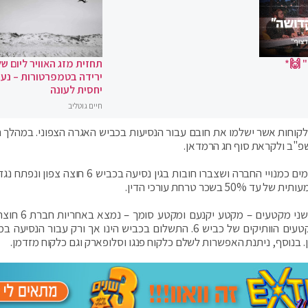
 🙌*
תחזית מזג האוויר ליום של
ירידה בטמפרטורות – נעי
יחסית לעונה
חיים גוטליב
זמן ללקוחות אשר ישלמו את חובם עבור הנסיעות בכביש האגרה הצפוני. במהלך
פ"ב ולקראת סוף חג הרמדאן.
במסגרת המבצע יוכלו "לקוחות מזדמנים", שאינם רשומים כמנויי החברה ושצברו חובות בגין נסיעה בכבי
ר טרחת עורכי הדין.
כביש 6 חוצה צפון, בין מנהרות יקנעם למחלף סומך בשנ
שהינה זכיין נפרד מחברת דרך ארץ המפעילה את המקטעים הוותיקים של כביש 6. התשלום בכביש הינו אך ורק עבור 