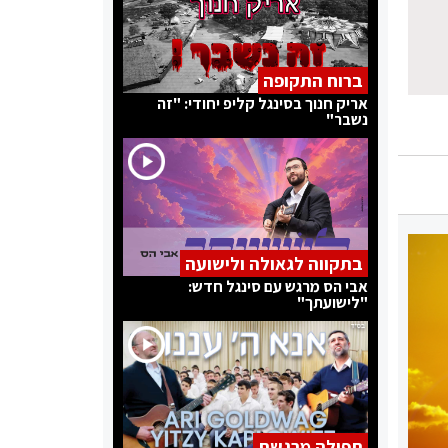
ברוח התקופה
אריק חנוך בסינגל קליפ יחודי: "זה
נשבר"
בתקווה לגאולה ולישועה
אבי הס מרגש עם סינגל חדש:
"לישועתך"
תפילה מרגשת