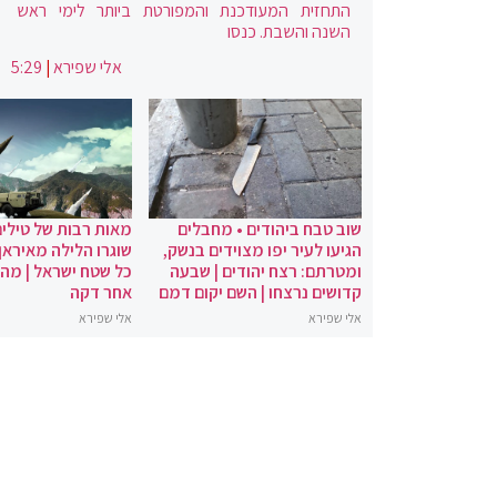
התחזית המעודכנת והמפורטת ביותר לימי ראש
השנה והשבת. כנסו
אלי שפירא
|
5:29
שוב טבח ביהודים • מחבלים
מאות רבות של טילים
הגיעו לעיר יפו מצוידים בנשק,
שוגרו הלילה מאיראן 
ומטרתם: רצח יהודים | שבעה
כל שטח ישראל | מה
קדושים נרצחו | השם יקום דמם
אחר דקה
אלי שפירא
אלי שפירא