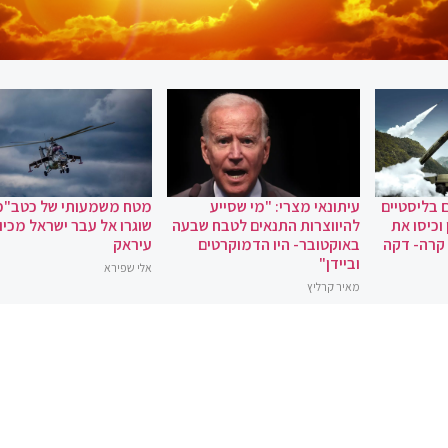
 בליסטיים
עיתונאי מצרי: "מי שסייע
מטח משמעותי של כטב"מ
וכיסו את
להיווצרות התנאים לטבח שבעה
שוגרו אל עבר ישראל מכיוו
 קרה- דקה
באוקטובר- היו הדמוקרטים
עיראק
וביידן"
אלי שפירא
מאיר קרליץ