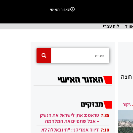
האזור האישי
וויר
לוח עברי
סגרת המבצע יוכלו "לקוחות מזדמנים", שאינם רשומים כמנויי החברה ושצברו חובות בגין נסיעה בכביש 6 חוצה
עקוב
טראמפ: אתן לישראל את הנשק
7:35
– אבל שתסיים את המלחמה
בעזה
דיווח אמריקני: "חיזבאללה לא
7:18