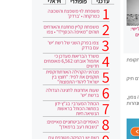
עדכני
ויראלי
פופולרי
משפחת לוי משפצת והשכונה
כמרקחה • 'ברדק'
משפחת קליין מחתנת והאורחים
ישי:
תוהים "מאיפה הכסף?!" • צפו
ם
צפו בפרק השני של רשת 'יש'
עם ברדק
משרד הבריאות מעדכן כי
 תקופת
אתמול אובחנו 6,562 מאומתים
חדשים
מנהיגי הקהילה האורתודוקסית
תוקפים את לפיד: "חוצץ בין
ש 6 חוצה צפון ונפתח נגדם תיק
ישראל ליהודי התפוצות"
שעות אחרונות לחגיגה הגדולה
ברשת 'יש'
י מקטעים – מקטע יקנעם ומקטע סומך – נמצא באחריות חברת 6 חוצה צפון,
הנסיעה במנהרות
הכותל המערבי: בג"ץ ידון
במתווה הכותל בראשות
הנשיאה חיות
האסירים הביטחוניים מאיימים:
"נשבות רעב ברמאדן"
רשת יש בהפקה מטורפת עם