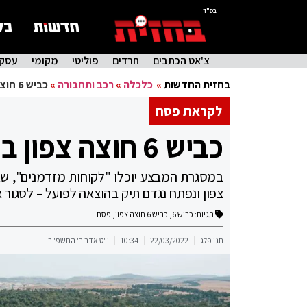
בס"ד
צ'אט הכתבים
חרדים
פוליטי
מקומי
עסקי
בחזית החדשות
»
כלכלה
»
רכב ותחבורה
»
כביש 6 חוצה צפון במבצע למחיקת חובות
לקראת פסח
כביש 6 חוצה צפון במבצע למחיקת חובות
צפון ונפתח נגדם תיק בהוצאה לפועל – לסגור
תגיות:
כביש 6
,
כביש 6 חוצה צפון
,
פסח
חגי פלג
22/03/2022
10:34
י"ט אדר ב' התשפ"ב