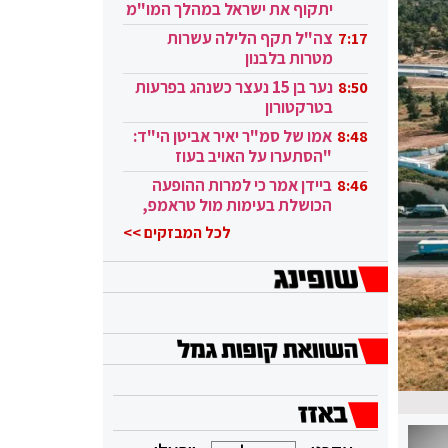
יתקוף את ישראל במהלך המו"מ
בקטאר"
צה"ל תקף הלילה עשרות
7:17
מטרות בלבנון
נער בן 15 נעצר כשנהג בפרעות
8:50
בטרקטורון
אמו של סמ"ר יאיר אביטן הי"ד:
8:48
"הסתערו על האויב בעוז
ובגבורה"
ביידן אמר כי למרות ההופעה
8:46
הכושלת בעימות מול טראמפ,
הוא ממשיך
לכל המבזקים >>