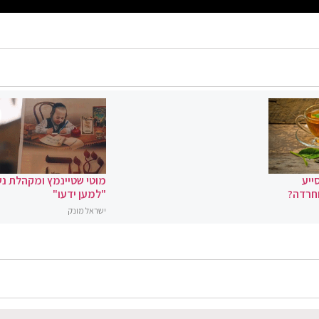
ייע
מוטי שטיינמץ ומקהלת נ
וחרדה?
"למען ידעו"
ישראל מונק