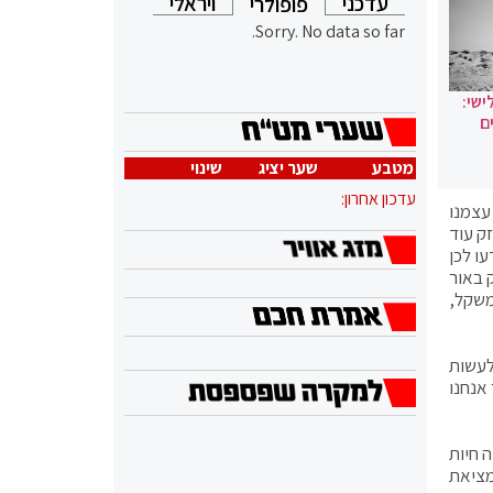
עדכני
ויראלי
פופולרי
Sorry. No data so far.
ישי:
ם
מטבע
שער יציג
שינוי
עדכון אחרון:
עצמנו
ק עוד
עו לכן
 רק באור
 משקל,
לעשות
אנחנו
 חיות
מציאת