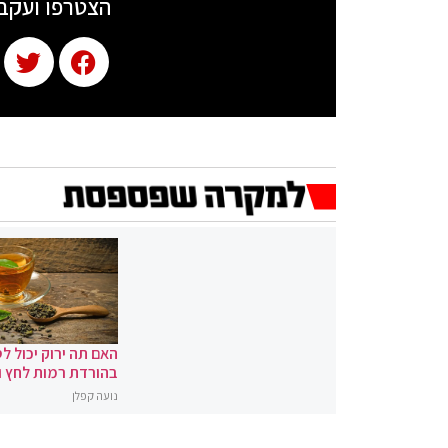
הצטרפו ועקב
האם תה ירוק יכול לס
בהורדת רמות לחץ 
נועה קפלן