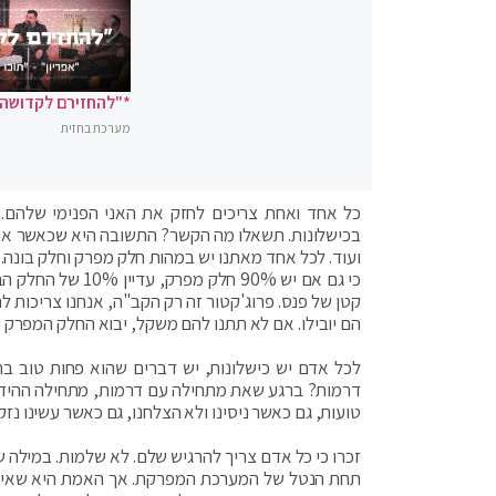
*"להחזירם לקדושה"
מערכת בחזית
כל אחד ואחת צריכים לחזק את האני הפנימי שלהם. 
בכישלונות. תשאלו מה הקשר? התשובה היא שכאשר את 
ועוד. לכל אחד מאתנו יש במהות חלק מפרק וחלק בונה. ל
כי גם אם יש 90% 
קטן של פנס. פרוג'קטור זה רק הקב"ה, אנחנו צריכות לה
הם יובילו. אם לא תתנו להם משקל, יבוא החלק המפרק ו
לכל אדם יש כישלונות, יש דברים שהוא פחות טוב בהם
דרמות? ברגע שאת מתחילה עם דרמות, מתחילה ההידרד
טועות, גם כאשר ניסינו ולא הצלחנו, גם כאשר עשינו נזק.
זכרו כי כל אדם צריך להרגיש שלם. לא שלמות. במילה ש
תחת הנטל של המערכת המפרקת. אך האמת היא שאינך