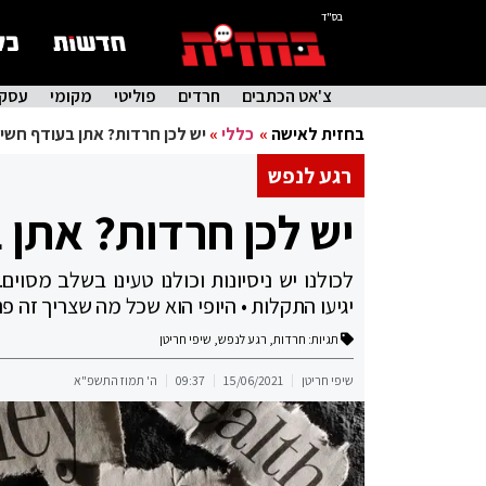
בס"ד
צ'אט הכתבים
חרדים
פוליטי
מקומי
עסקי
בחזית לאישה
»
כללי
»
יש לכן חרדות? אתן בעודף חשי
רגע לנפש
יש לכן חרדות? אתן 
לכולנו יש ניסיונות וכולנו טעינו בשלב מס
יגיעו התקלות • היופי הוא שכל מה שצריך זה פ
תגיות:
חרדות
,
רגע לנפש
,
שיפי חריטן
שיפי חריטן
15/06/2021
09:37
ה' תמוז התשפ"א