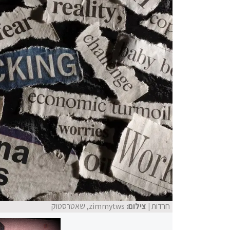
חרדות
| צילום:
zimmytws, שאטרסטוק