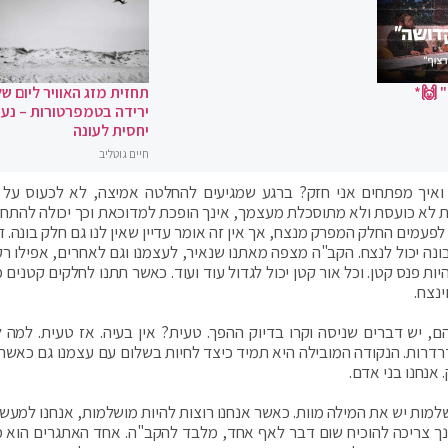
 🙌*
תחזית מזג האוויר ליום של
ירידה בטמפרטורות – נעי
יחסית לעונה
חיים גוטליב
ואיך מפתחים אני חזק? ברגע שמגיעים להחלטה אמיצה, לא לכעוס על 
לא כועסת ולא מתוסכלת מעצמך, אינך הופכת למדוכאת וכך יכולה להתחז
פעמים החלק המפרק מנצח, אך אין זה אומר עדיין שאין לנו גם חלק בונה. ד
חלק מפרק, עדיין 10% של החלק הבונה יכול לנצח. הקב"ה מצפה מאתנו שנאיר, לעצמנו וגם לאחרים, אפילו
יות פנס קטן. וכל אור קטן יכול לגדול עוד ועוד. כאשר תתנו לחלקים קטנים
ינצח.
, יש דברים שניסה וקרו בדיוק ההפך. טעית? אין בעיה. אז טעית. למה 
רות. הנקודה המובילה היא תמיד כיצד לחיות בשלום עם עצמנו גם כאשר 
 אנחנו בני אדם.
למות יש את המילה מוות. כאשר אנחנו רוצות להיות מושלמות, אנחנו למעשה
 צריכה להוכיח שום דבר לאף אחד, מלבד להקב"ה. אחד האתגרים הוא 