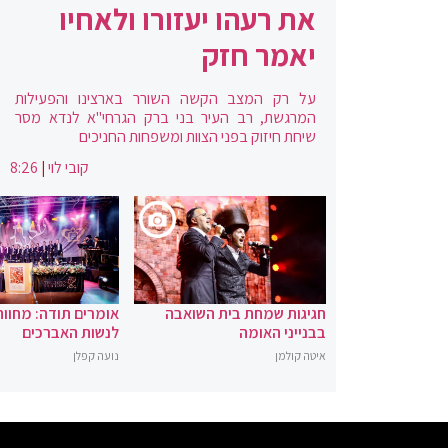
את רעהו יעזורו ולאחיו
יאמר חזק
על רק המצב הקשה השורר בארצינו והפעילות
המרגשת, רב העיר בני ברק הגרחי"א לנדא מסר
שיחת חיזוק בפני הצוות ומשפחות החניכים
קובי לוי
|
8:26
חגיגות שמחת בית השואבה
אומרים תודה: מחוו
בבנייני האומה
לנשות האברכים
איטה קולמן
נועה קפלן