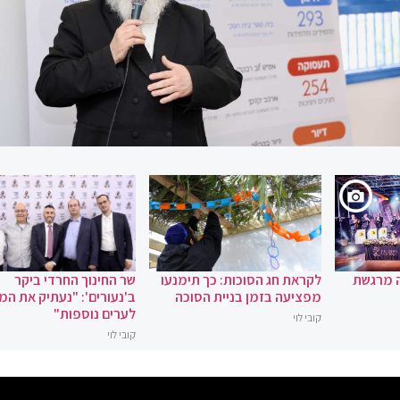
ה מרגשת
לקראת חג הסוכות: כך תימנעו
שר החינוך החרדי ביקר
מפציעה בזמן בניית הסוכה
ב'נעורים': "נעתיק את המ
לערים נוספות"
קובי לוי
קובי לוי