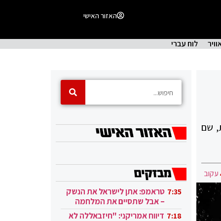
האזור האישי
וויר
לוח עברי
, שם
עקוב
טראמפ: אתן לישראל את הנשק
7:35
– אבל שתסיים את המלחמה
בעזה
דיווח אמריקני: "חיזבאללה לא
7:18