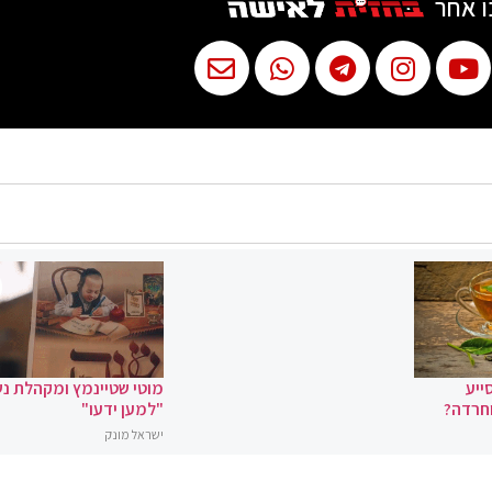
ו אחר
ייע
מוטי שטיינמץ ומקהלת נ
וחרדה?
"למען ידעו"
ישראל מונק