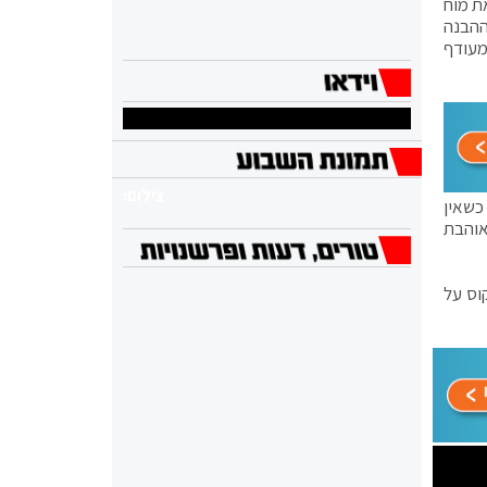
את מוח
ההבנה
מעודף
צילום:
 כשאין
אוהבת
וס על