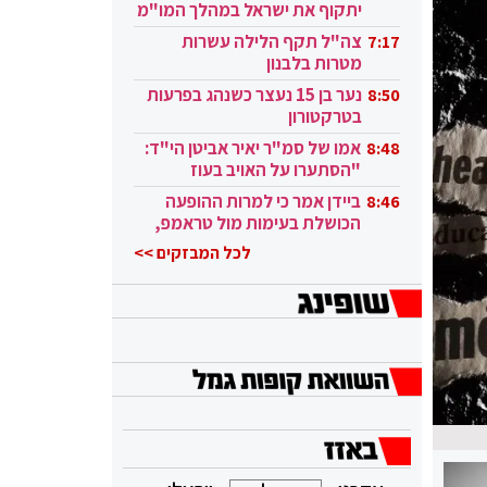
יתקוף את ישראל במהלך המו"מ
בקטאר"
צה"ל תקף הלילה עשרות
7:17
מטרות בלבנון
נער בן 15 נעצר כשנהג בפרעות
8:50
בטרקטורון
אמו של סמ"ר יאיר אביטן הי"ד:
8:48
"הסתערו על האויב בעוז
ובגבורה"
ביידן אמר כי למרות ההופעה
8:46
הכושלת בעימות מול טראמפ,
הוא ממשיך
לכל המבזקים >>