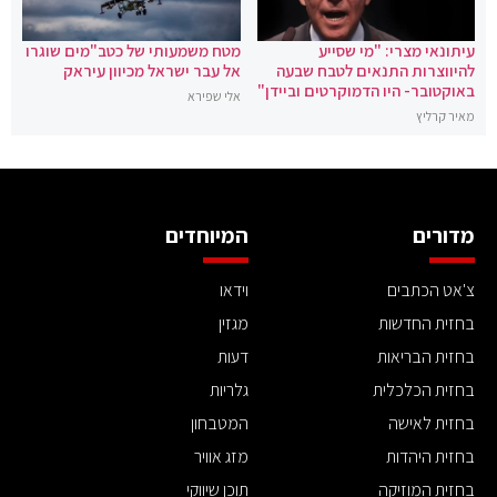
עיתונאי מצרי: "מי שסייע
מטח משמעותי של כטב"מים שוגרו
להיווצרות התנאים לטבח שבעה
אל עבר ישראל מכיוון עיראק
באוקטובר- היו הדמוקרטים וביידן"
אלי שפירא
מאיר קרליץ
מדורים
המיוחדים
צ'אט הכתבים
וידאו
בחזית החדשות
מגזין
בחזית הבריאות
דעות
בחזית הכלכלית
גלריות
בחזית לאישה
המטבחון
בחזית היהדות
מזג אוויר
בחזית המוזיקה
תוכן שיווקי