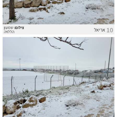
צילום:
שמעון
10
אריאל
הללויה