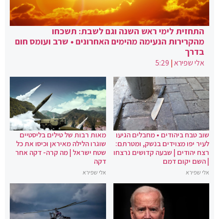
התחזית לימי ראש השנה וגם לשבת: תשכחו
מהקרירות הנעימה מהימים האחרונים • שרב ועומס חום
בדרך
אלי שפירא
|
5:29
שוב טבח ביהודים • מחבלים הגיעו
מאות רבות של טילים בליסטיים
לעיר יפו מצוידים בנשק, ומטרתם:
שוגרו הלילה מאיראן וכיסו את כל
רצח יהודים | שבעה קדושים נרצחו
שטח ישראל | מה קרה- דקה אחר
| השם יקום דמם
דקה
אלי שפירא
אלי שפירא