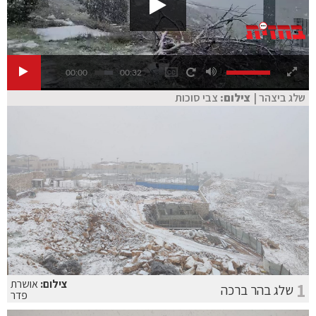
00:00
00:32
שלג ביצהר |
צילום:
צבי סוכות
צילום:
אושרת
1
שלג בהר ברכה
פדר