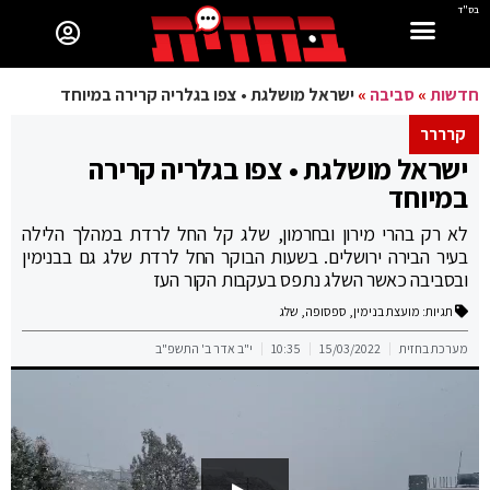
בס"ד
חדשות
»
סביבה
»
ישראל מושלגת • צפו בגלריה קרירה במיוחד
קרררר
ישראל מושלגת • צפו בגלריה קרירה
במיוחד
לא רק בהרי מירון ובחרמון, שלג קל החל לרדת במהלך הלילה
בעיר הבירה ירושלים. בשעות הבוקר החל לרדת שלג גם בבנימין
ובסביבה כאשר השלג נתפס בעקבות הקור העז
תגיות:
מועצת בנימין
,
ספסופה
,
שלג
מערכת בחזית
15/03/2022
10:35
י"ב אדר ב' התשפ"ב