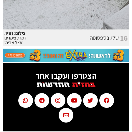
צילום:
דורית
16
שלג בספסופה
דמרי, צימרים
'אצל אביה'
הצטרפו ועקבו אחר