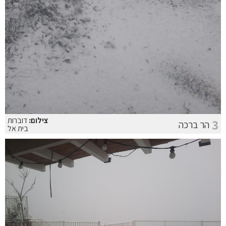
צילום:
דוברות
3
הר ברכה
בית אל