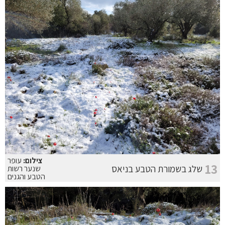
צילום:
עופר
13
שלג בשמורת הטבע בניאס
שנער רשות
הטבע והגנים