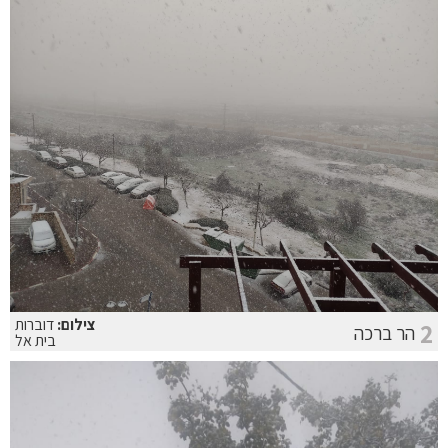
צילום:
דוברות
2
הר ברכה
בית אל