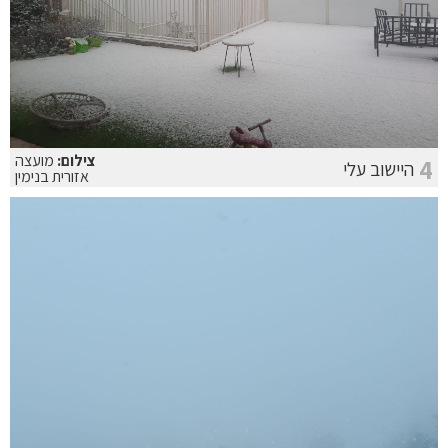
צילום:
מועצה
4
היישוב עלי
אזורית בנימין