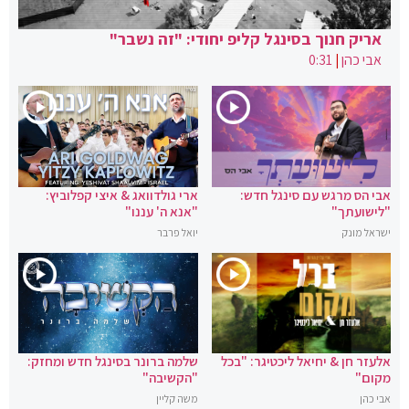
אריק חנוך בסינגל קליפ יחודי: "זה נשבר"
אבי כהן
|
0:31
אבי הס מרגש עם סינגל חדש:
ארי גולדוואג & איצי קפלוביץ:
"לישועתך"
"אנא ה' עננו"
ישראל מונק
יואל פרבר
אלעזר חן & יחיאל ליכטיגר: "בכל
שלמה ברונר בסינגל חדש ומחזק:
מקום"
"הקשיבה"
אבי כהן
משה קליין