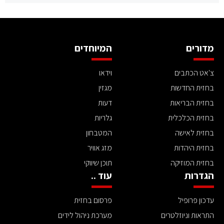
מדורים
המיוחדים
צ'אט הכתבים
וידאו
בחזית החדשות
מגזין
בחזית הבריאות
דעות
בחזית הכלכלית
גלריות
בחזית לאישה
המטבחון
בחזית היהדות
מזג אוויר
בחזית המוזיקה
תוכן שיווקי
הגדרות
עוד ..
עדכון פרופיל
פרסום בחזית
התראות וניוזלטרים
מערכת ניהול לידים