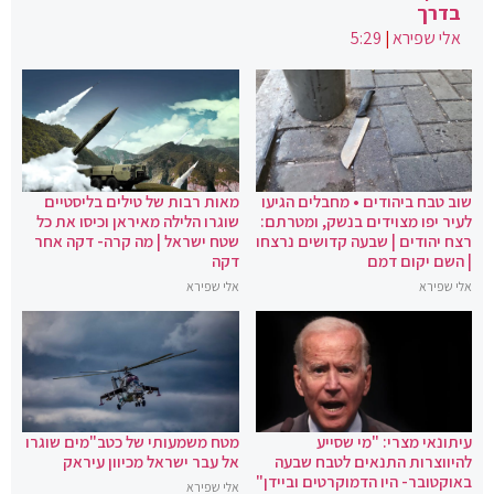
בדרך
אלי שפירא
|
5:29
שוב טבח ביהודים • מחבלים הגיעו
מאות רבות של טילים בליסטיים
לעיר יפו מצוידים בנשק, ומטרתם:
שוגרו הלילה מאיראן וכיסו את כל
רצח יהודים | שבעה קדושים נרצחו
שטח ישראל | מה קרה- דקה אחר
| השם יקום דמם
דקה
אלי שפירא
אלי שפירא
עיתונאי מצרי: "מי שסייע
מטח משמעותי של כטב"מים שוגרו
להיווצרות התנאים לטבח שבעה
אל עבר ישראל מכיוון עיראק
באוקטובר- היו הדמוקרטים וביידן"
אלי שפירא