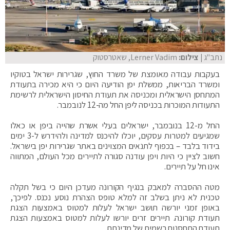
נתב"ג
| צילום:
Lerner Vadim, שאטרסטוק
בעקבות עבודה מאומצת של משרד החוץ, שגרירות ישראל בטוקיו
ומשרד הבריאות, ממשלת יפן הודיעה היום כי היא מכירה בתעודת
המתחסן הישראלית ומכניסה את תעודת החיסון הישראלית לרשימת
התעודות המוכרות בכניסה ליפן החל מה-12 לנובמבר.
החל מ-12 בנובמבר, ישראלים בעלי אשרת שהייה ביפן או כאלו
שמגיעים למטרות עסקים, יוכלו להיכנס למדינה ולהידרש ל-3 ימים
בידוד בלבד – בכפוף לתנאים המצוינים באתר שגרירות יפן בישראל.
חשוב לציין כי היות ויפן עודנה סגורה לתיירים מכל העולם, המתווה
אינו חל על תיירים.
מטה ההסברה למאבק בנגיף הקורונה מעדכן היום כי בשל תקלה
טכנית לא ניתן בשלב זה למלא טופס הצהרת נוסע נכנס. לפיכך,
באופן זמני יורשה תושב ישראל לעלות למטוס באמצעות הצגת
תעודת קורונה. תיירים זרים יורשו לעלות למטוס באמצעות הצגת
תעודת התחסנות רשמית של מדינתם.