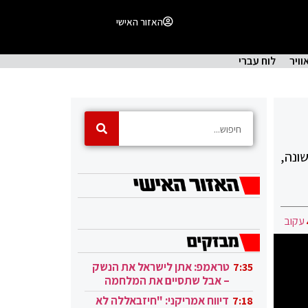
האזור האישי
וויר
לוח עברי
ונה,
עקוב
טראמפ: אתן לישראל את הנשק
7:35
– אבל שתסיים את המלחמה
בעזה
דיווח אמריקני: "חיזבאללה לא
7:18