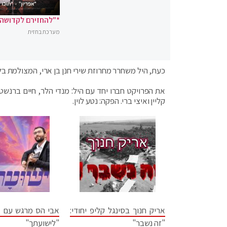
*"להחזירם לקדושה"
מערכת בחזית
כעת, היל משחרר מחרוזת שירי חנן בן ארי, המצולמת בלו
את הפרויקט חברו יחד עם היל: מנדי הלר, חיים ברנשטי
קליין ואיצי ברי. הפקה: נטע לוין.
אריק חנוך בסינגל קליפ יחודי:
אבי הס מרגש עם ס
"זה נשבר"
"לישועתך"