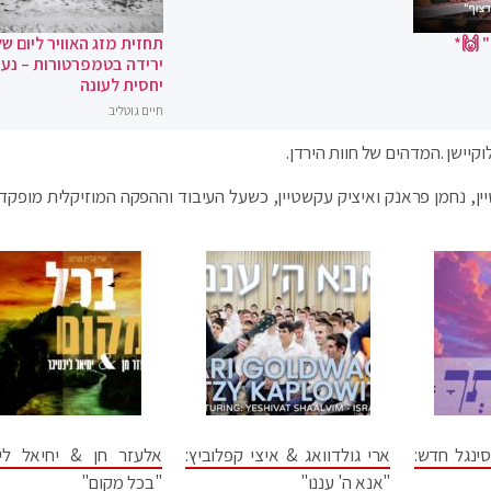
 🙌*
תחזית מזג האוויר ליום של
ירידה בטמפרטורות – נעי
יחסית לעונה
חיים גוטליב
קיישן .המדהים של חוות הירדן.
ין, נחמן פראנק ואיציק עקשטיין, כשעל העיבוד וההפקה המוזיקלית מופקדי
ינגל חדש:
ארי גולדוואג & איצי קפלוביץ:
אלעזר חן & יחיאל ליכ
"אנא ה' עננו"
"בכל מקום"