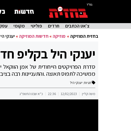
בס"ד
צ'אט הכתבים
חרדים
פוליטי
מקומי
עסקי
בחזית המוזיקה
»
מוזיקה
»
חדשות המוזיקה
»
יענקי הי
יענקי היל בקליפ חדש
סדרת הפרויקטים הייחודית של אמן הווקאל י
ממשיכה לתפוס תאוצה .והתעניינות רבה בציב
תגיות:
יענקי היל
משה קליין
12/02/2023
22:36
כ"א שבט התשפ"ג