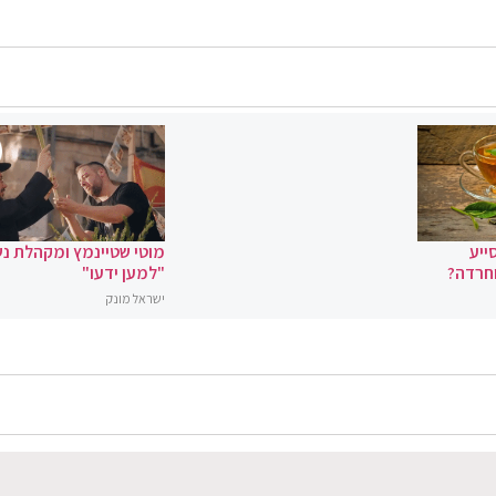
ייע
מוטי שטיינמץ ומקהלת נ
וחרדה?
"למען ידעו"
ישראל מונק