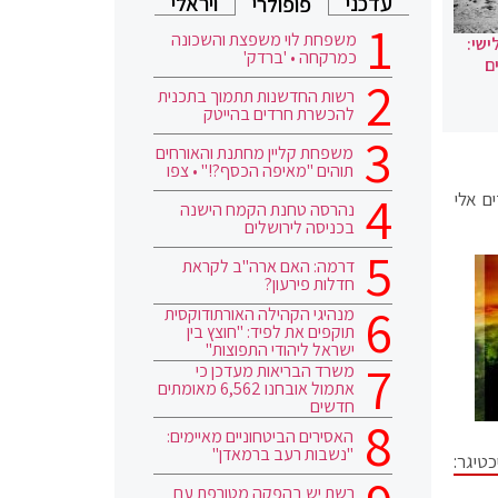
עדכני
ויראלי
פופולרי
משפחת לוי משפצת והשכונה
ישי:
כמרקחה • 'ברדק'
ם
רשות החדשנות תתמוך בתכנית
להכשרת חרדים בהייטק
משפחת קליין מחתנת והאורחים
תוהים "מאיפה הכסף?!" • צפו
ם אלי
נהרסה טחנת הקמח הישנה
בכניסה לירושלים
דרמה: האם ארה"ב לקראת
חדלות פירעון?
מנהיגי הקהילה האורתודוקסית
תוקפים את לפיד: "חוצץ בין
ישראל ליהודי התפוצות"
משרד הבריאות מעדכן כי
אתמול אובחנו 6,562 מאומתים
חדשים
האסירים הביטחוניים מאיימים:
"נשבות רעב ברמאדן"
טיגר:
רשת יש בהפקה מטורפת עם