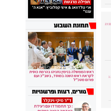
תפילה מרגשת
ארי גולדוואג & איצי קפלוביץ: "אנא ה'
עננו"
צילום:
קובי גדעון / לע"מ
ראש הממשלה בנימין נתניהו בהרמת כוסית
לקראת ראש השנה במוסד, בשב"כ ועם
פורום מטכ"ל
ד"ר מיקי וינקלר
: כך תתמודדו עם רעידת
האדמה הבאה במקום