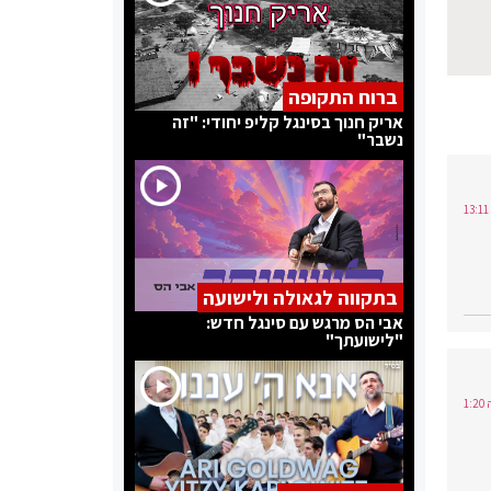
ברוח התקופה
אריק חנוך בסינגל קליפ יחודי: "זה
נשבר"
בתקווה לגאולה ולישועה
אבי הס מרגש עם סינגל חדש:
"לישועתך"