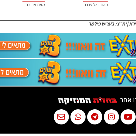
מאת יואל פרבר
מאת אבי כהן
ירא | יח״צ: בעריש פילמר
ו אחר