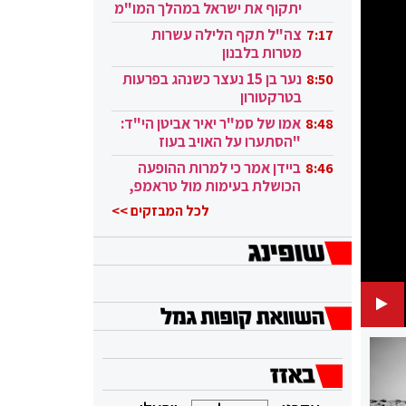
יתקוף את ישראל במהלך המו"מ
בקטאר"
צה"ל תקף הלילה עשרות
7:17
מטרות בלבנון
נער בן 15 נעצר כשנהג בפרעות
8:50
בטרקטורון
אמו של סמ"ר יאיר אביטן הי"ד:
8:48
"הסתערו על האויב בעוז
ובגבורה"
ביידן אמר כי למרות ההופעה
8:46
הכושלת בעימות מול טראמפ,
הוא ממשיך
לכל המבזקים >>