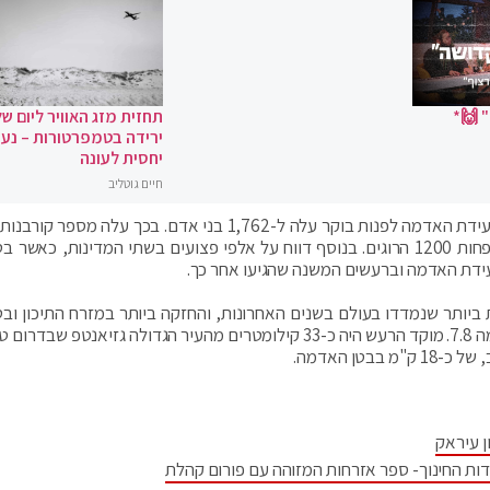
 🙌*
תחזית מזג האוויר ליום של
ירידה בטמפרטורות – נעי
יחסית לעונה
חיים גוטליב
טורקיה הודיעה ערב (שני) כי מספר הנספים הרשמי ברעידת האדמה לפנות בוקר עלה ל-1,762 בני אדם. בכך עלה
בטורקיה ובסוריה ליותר מ-2,400 איש. בסוריה נמנו לפחות 1200 הרוגים. בנוסף דווח על אלפי פצועים בשתי המדינות, כ
יותר שנמדדו בעולם בשנים האחרונות, והחזקה ביותר במזרח התיכון ובט
מאז 1939. הרעש היה בשעה 03:17 לפנות בוקר, בעוצמה 7.8. מוקד הרעש היה כ-33 קילומטרים מהעיר הגדולה גזיאנטפ 
ן עיראק
דות החינוך- ספר אזרחות המזוהה עם פורום קהלת