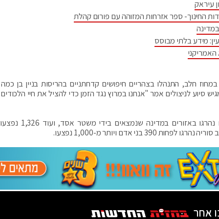
ן עיראק
דות החינוך- ספר אזרחות המזוהה עם פורום קהלת
במדינה
ין: מידע בלתי מבוסס
 האמריקני
מחוז חלב, התנהלו בצהריים חיפושים קדחתניים בהריסות בניין בן כמה 
סיוע לניצולים אמר "אנחנו במרוץ נגד הזמן כדי להציל את חיי הלכודים. 
משרד הבריאות הסורי מסר, כי לפחות 538 בני אדם נהרגו באזורים
ני אדם ויותר מ-1,000 נפצעו.
ו אחר