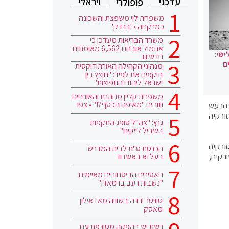
עדכני
ויראלי
פופולרי
משפחת לוי משפצת והשכונה
כמרקחה • 'ברדק'
משרד הבריאות מעדכן כי
אתמול אובחנו 6,562 מאומתים
ישי:
חדשים
ם
מנהיגי הקהילה האורתודוקסית
תוקפים את לפיד: "חוצץ בין
ישראל ליהודי התפוצות"
משפחת קליין מחתנת והאורחים
תוהים "מאיפה הכסף?!" • צפו
 מספר קורבנות הרעש
אשר בטורקיה
גנץ: "צה"ל סופג התקפות
בשביל לייקים"
ורקיה
הכנסת ס"ת לבית המדרש
שבדרום טורקיה,
בעלזא באשדוד
האסירים הביטחוניים מאיימים:
"נשבות רעב ברמאדן"
טוויטר ירדה בשוויה מאז אילון
מאסק
רשת יש בהפקה מטורפת עם