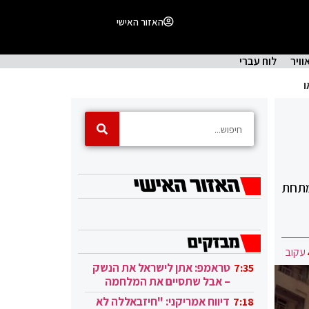
האזור האישי
וויר
לוח עברי
לים מתחת
עקוב
טראמפ: אתן לישראל את הנשק
7:35
– אבל שתסיים את המלחמה
בעזה
דיווח אמריקני: "חיזבאללה לא
7:18