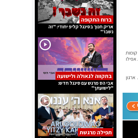
ברוח התקופה
אריק חנוך בסינגל קליפ יחודי: "זה
נשבר"
קומות
אפילו
בתקווה לגאולה ולישועה
 במדינה שנמצאים בידי משטר אסד, ועוד 1,326 נפצעו. ארגון
אבי הס מרגש עם סינגל חדש:
"לישועתך"
תפילה מרגשת