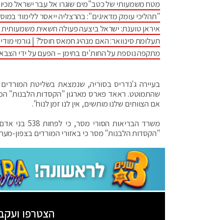
מטח משמעותי של כטב"מים שוגרו אל עבר ישראל מכיוו
"תהליכי עומק מדאיגים": בהרצליה ייאסר ללימוד במוס
איראן טוענת: ישראל ביצעה פעולה חשאית משמעותית 
תעלומת סינוואר: האם מנהיג חמאס חוסל? | גורמי מודיע
מתקפה נוספת על החות'ים בתימן – הפעם על ידי הצבא
בעיירה ג'נדריס בסוריה, שנמצאת בשליטת המורדים ב
שהתמוטט. ראאד פארס מארגון "הקסדות הלבנות" המגיש 
אם הצוותים שלנו מותשים, אין לנו זמן לנוח".
"הקסדות הלבנות" מסר כי באזורי המורדים בצפון-מערב סוריה נהרגו לפחות 390 ב
הצטרפו ועקב