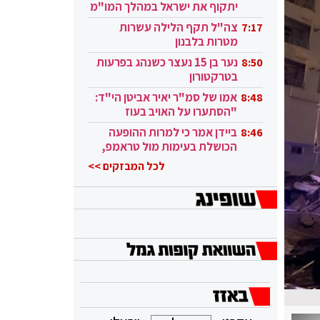
יתקוף את ישראל במהלך המו"מ
בקטאר"
צה"ל תקף הלילה עשרות
7:17
מטרות בלבנון
נער בן 15 נעצר כשנהג בפרעות
8:50
בטרקטורון
אמו של סמ"ר יאיר אביטן הי"ד:
8:48
"הסתערו על האויב בעוז
ובגבורה"
ביידן אמר כי למרות ההופעה
8:46
הכושלת בעימות מול טראמפ,
הוא ממשיך
לכל המבזקים >>