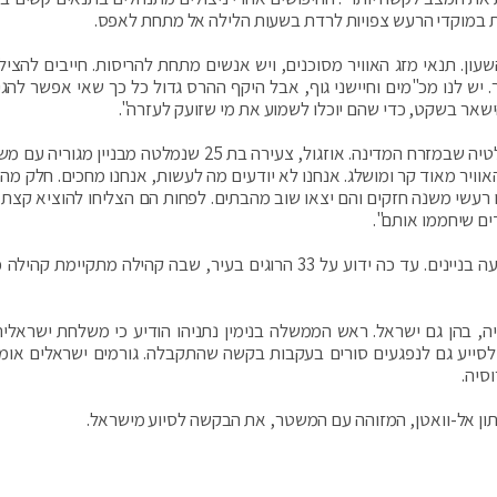
ת במוקדי הרעש צפויות לרדת בשעות הלילה אל מתחת לאפס.
BB: "אנחנו במרוץ נגד השעון. תנאי מזג האוויר מסוכנים, ויש אנשים מתחת להריסות. חייבים להצ
. יש לנו מכ"מים וחיישני גוף, אבל היקף ההרס גדול כל כך שאי אפשר להגי
אר בשקט, כדי שהם יוכלו לשמוע את מי שזועק לעזרה".
אחת הערים הטורקיות שההרס בה גדול במיוחד היא מלטיה שבמזרח המדינה. אוזגול, צעירה בת 25 שנמלטה מבנ
בל מזג האוויר מאוד קר ומושלג. אנחנו לא יודעים מה לעשות, אנחנו מחכים. חלק מ
 רעשי משנה חזקים והם יצאו שוב מהבתים. לפחות הם הצליחו להוציא קצת 
דים שיחממו אותם".
בעיר דיארבקיר בדרום-מזרח טורקיה קרסו לפחות שבעה בניינים. עד כה ידוע על 33 הרוגים בעיר, שבה קהילה מתקיי
יה, בהן גם ישראל. ראש הממשלה בנימין נתניהו הודיע כי משלחת ישראלי
 לסייע גם לנפגעים סורים בעקבות בקשה שהתקבלה. גורמים ישראלים אומר
סיה.
יתון אל-וואטן, המזוהה עם המשטר, את הבקשה לסיוע מישראל.