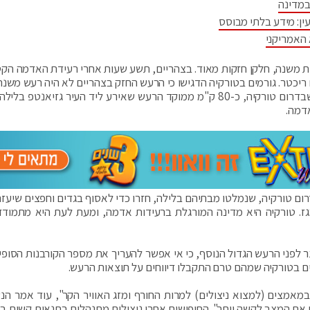
במדינה
ין: מידע בלתי מבוסס
 האמריקני
אחר הרעש הורגשו באזור יותר מ-100 רעידות משנה, חלקן חזקות מאוד. בצהריים, תשע שעות אחרי רעידת האדמה 
קיה רעש חזק נוסף בעוצמה של 7.7 בסולם ריכטר. גורמים בטורקיה הדגישו כי הרעש החזק בצהריים לא היה רעש מ
רעידת אדמה נוסף, שהמוקד שלה היה בקרמנמארש שבדרום טורקיה, כ-80 ק"מ ממוקד הרעש שאירע ליד העיר גזיאנטפ
דמה.
 טורקיה, שנמלטו מבתיהם בלילה, חזרו כדי לאסוף בגדים וחפצים שיעזר
גז. טורקיה היא מדינה המורגלת ברעידות אדמה, ומעת לעת היא מתמוד
 לפני הרעש הגדול הנוסף, כי אי אפשר להעריך את מספר הקורבנות הסופי. 
ם בטורקיה שמהם טרם התקבלו דיווחים על תוצאות הרעש.
אמצים (למצוא ניצולים) למרות החורף ומזג האוויר הקר", עוד אמר הנש
ת המצב לקשה יותר". החיפושים אחרי ניצולים מתנהלים בתנאים קשים במ