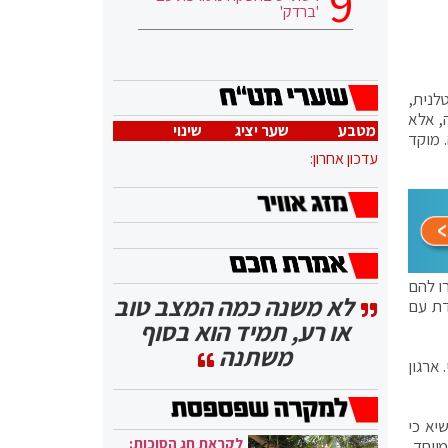
'ברדק'
הקטלנית,
שנה, אלא
מטבע
שער יציג
שינוי
 בלילה. מוקד
עדכון אחרון:
ו להם
לא משנה כמה המצב טוב
דת עם
או רע, תמיד הוא בסוף
משתנה
ארגון
יא כי
לקראת חג הסוכות:
יוחד,