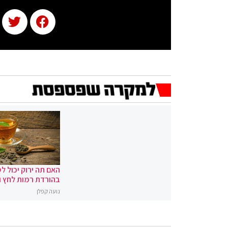
האם תה ירוק יכול לס
בהורדת רמות לחץ 
נועה קפלן