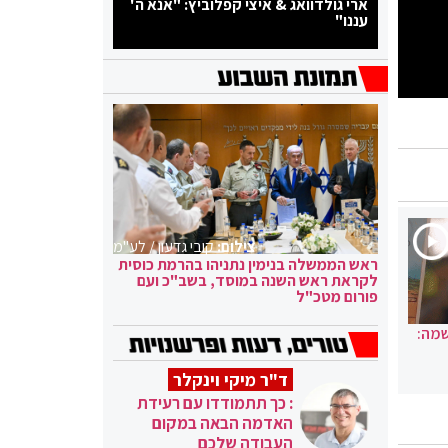
ארי גולדוואג & איצי קפלוביץ: "אנא ה'
עננו"
צילום:
קובי גדעון / לע"מ
ראש הממשלה בנימין נתניהו בהרמת כוסית
לקראת ראש השנה במוסד, בשב"כ ועם
פורום מטכ"ל
שמה:
ד"ר מיקי וינקלר
: כך תתמודדו עם רעידת
האדמה הבאה במקום
העבודה שלכם