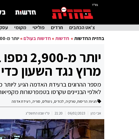
בס"ד
צ'אט הכתבים
חרדים
פוליטי
מקומי
עסקי
בחזית החדשות
»
חדשות
»
חדשות בעולם
»
יותר מ-2,900 נספו ברעידת האדמה: מתנהל מרוץ נגד השעון כדי שניצולים לא יקפאו
יותר מ-0
מרוץ נגד השעון כדי 
לאלפי הבניינים שקרסו בטמפרטורות מקפיאות
תגיות:
הריסות
,
טורקיה
,
לכודים
,
ניצולים
,
סוריה
,
רעידת אדמה
אבי כהן
06/02/2023
21:20
ט"ו שבט התשפ"ג