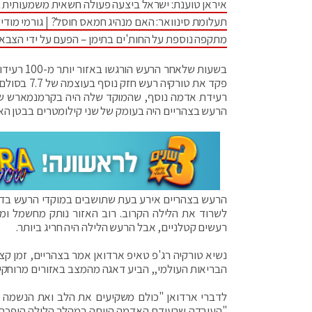
איראן טוענת: ישראל ביצעה פעולה חשאית משמעותית 
תעלומת סינוואר: האם מנהיג חמאס חוסל? | גורמי מודיע
מתקפה נוספת על החות'ים בתימן – הפעם על ידי הצבא
בשעות של
פקד את טור
הרעש בצהריים היה בעומק של שני קילומטרים בבטן הא
הרעש בצהריים אירע בעת שתושבים במוקדי הרעש בדרום
לשרוד את הלילה הקרוב. רוב האזור נותק מחשמל ומ
רעשים קטלניים, אבל הרעש הלילה היה חריג ביותר.
נשיא טורקיה רג'פ טאיפ ארדואן אמר בצהריים, זמן קצר
הבריאות העולמי,, הביע דאגה מהמצב באזורים מרוחקי
לדברי ארדואן "כולם משקיעים את הלב ואת הנשמה במ
"העובדה שרעידת האדמה הייתה במהלך הלילה הופכת א