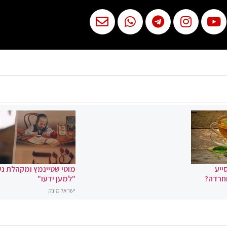
ייע
מוטי שטיינמץ ומקהלת נ
וחרדה?
"למען ידעו"
ישראל מונק