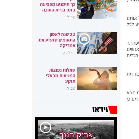
כך תימנעו מפציעה
בזמן בניית הסוכה
יל אותם
קובי לוי
ע לכל
22 שנה לאסון
התאומים שזעזע את
יין מגוריה עם משפחתה
אמריקה
האנשים
יוסי לביא
בגדים
שאלות נפוצות
מת קהילה כורדית
המגיעות מבעלי
תוקע
קובי לוי
ת תצא
ים כי