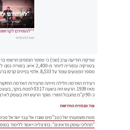
*"להחזירם לקדושה"
מערכת בחזית
מספר הפצועים עומד על 8,533. אלפי בניינים קרסו ברעידת האדמה וברעשים המשנה שהגיעו אחר כך.
רעידת האדמה הלילה הייתה מרעידות האדמה החזקות ב
כ-90 ק"מ מהגבול הסורי. מוקד הרעש היה בעומק לא רב, של כ-18 ק"מ בבטן האדמה.
עוד מבחזית החדשות
מטח משמעותי של כטב"מים שוגרו אל עבר ישראל מכיוו
"תהליכי עומק מדאיגים": בהרצליה ייאסר ללימוד במוס