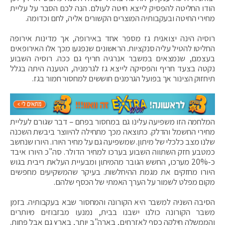
הודו החליטה להפסיק לייצא חיטה לעולם. הנה לכם הסבר על עליית
מחירי החיטה ובעקבותיה המוצרים הקשורים אליה, לחם וכדומה.
רוסיה הינה יצואנית גז מספר אחד באירופה, אך מדינות אירופה
החליטו להטיל עליה סנקציות. הראשונים שנפגעו מכך אלו האירופאים
בעצמם, שנמצאים במשבר אנרגיה חריף גם ככה. רוסיה השבוע
נקטה בצעד חריף והפסיקה לייצא גז לגרמניה, הטענה היתה בגלל
תיחזוק הצינור אך בפועל הגרמנים חוששים למחסור חמור בגז.
המלחמה הזו משפיעה עלינו גם במחסור בפחם – דבר שגורם לעליית
מחירי החשמל והדלק. כתוצאה מכך מתחילה להיווצר ביבשת השכנה
שלנו מצב כלכלי של מיתון. שמשפיעה גם על מחיר היורו. היורו שנחשב
כמטבע חזק השתווה השבוע בערכו למחיר הדולר. סה"כ היורו איבד
כ-20% מערכו, החשש הגובר מהמיתון ומבעיית העלאת ריבית בגוש
היורו מחזקים את מגמת ההיחלשות. בעיקר שהמשקיעים מחפשים
מקום מפלט לשמור על הערך האמתי של הכסף שלהם.
הסיבה השניה למשבר היא הקורונה והמחסור שבא בעקבותיה. בזמן
משבר הקורונה כולנו ישבנו בבית, נמנעו מבזבוזים מיותרים
והממשלה חילקה כסף לאזרחים, בארה"ב יותר, בארץ גם אבל פחות.