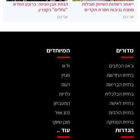
ייאוש: רשתות השיווק סובלות
הנחת אבן הפינה: ברובע החדש
ממכת גניבות חסרת תקדים
"נחלים" בקצרין
אבי כהן
אבי כהן
מדורים
המיוחדים
צ'אט הכתבים
וידאו
בחזית החדשות
מגזין
בחזית הבריאות
דעות
בחזית הכלכלית
גלריות
בחזית לאישה
המטבחון
בחזית היהדות
מזג אוויר
בחזית המוזיקה
תוכן שיווקי
הגדרות
עוד ..