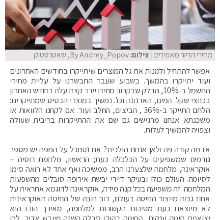
מחירי הדיור מאמירים
| צילום:
By Andrey_Popov, שאטרסטוק
אפשר להתחיל ולמנות את גל המוצרים שיתייקרו בחודשים האחרונים
ועוד יתייקרו בהמשך. בשבוע שעבר התבשרנו על עליית מחירי
החשמל ב-10%, הדלק שבקרוב מחירו יירד קצת עלה בחודש האחרון
בכחצי שקל. המים, הארנונה וכו'. נמשיך במוצרי הבסיס שמתייקרים:
הלחם התייקר ב-36% , הביצים, החלב ועוד. אם לקחנו הלוואות או
משכנתא אנחנו מרגישים גם שם את ההתייקרות בריבית שעולה
וצפויה להמשיך לעלות.
אז מה קורה פה ולאן אנחנו הולכים? אם נסתכל על המפה יש מספר
גורמים שמשפיעים על הכלכלה כעת; הראשון, מלחמת רוסיה –
אוקראינה, מלחמה שלצערנו הרב, ממשיכה ואף אחד לא רואה סימן
לסיומה. העולם כולו ובעיקר דיירי יבשת אירופה סובלים מהשפעות
המלחמה. זה משפיעה בכל קנה מידה, אוקראינה לדוגמא אחראית על
אחוז גבוה מייצור החיטה בעולם, רוב רובה של החיטה האוקראינית
לא מיוצאת כעת מסיבות הקשורות למלחמה, מאידך הודו היא
יצואנית חיטה ענקית, החיטה בהודו סבלה השנה מיובש אדיר, לכן