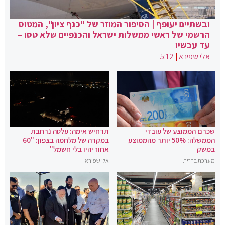
ובשתיים יעופף | הסיפור המוזר של "כנף ציון", המטוס
הרשמי של ראשי ממשלות ישראל והכנפיים שלא טסו –
עד עכשיו
אלי שפירא
|
5:12
שכרם הממוצע של עובדי
תרחיש אימה: עלטה נרחבת
הממשלה: 50% יותר מהממוצע
במקרה של מלחמה בצפון: "60
במשק
אחוז יהיו בלי חשמל"
מערכת בחזית
אלי שפירא