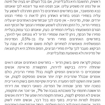
ראשית, התשובה היא גלובליזציה, אם בכל העולם יש בעיה של חיטה
או של נפט זה משפיע עלינו. אגב הנפט הוא עוד דוגמא לכך שאנחנו
נצא מהמשבר, אם בחודשים האחרונים כל הזמן התרגלנו לשמוע על
עליה במחירי הנפט בחודש האחרון ניתן לראות כי מחירי הנפט
יורדים. שנית, מדיניות – אין סיבה לכך שבחודשים האחרונים יש עליה
במחירי הדיור, כל הזמן התרגלנו לשמוע שמחירו הנמוך של הכסף הוא
הגורם המשמעותי בעליית המחירים. כעת, שאנחנו כבר עמוק בעליית
מחירו של הכסף, ניתן לראות שמחירי הדיור לא צונחים ואף להיפך,
בחודשיים האחרונים מחירי הדיור עלו בכ-0.5%, המדיניות
הממשלתית מאפשרת למחירים לעלות משום שהיא לא עונה על
הביקוש. מעבר לכך עליית מחירי הביצים, המים והחלב היא רק תוצאה
של מדיניות ולא מושפעת מגלובליזציה.
נעסוק לקראת סיום בשוק הדיור – בחודשים האחרונים אנחנו רואים
שהחלה ירידה בביקוש לדירות, התקשורת מראיינת אנשים
שמסבירים כי הרוכשים הפסיקו לקנות בגלל מחירי הריבית, כולם
אומרים שבגלל שהריבית יקרה יותר אנשים מפסיקים לקנות, אני
חושב שזה השקט לפני הסערה. הריבית שקיימת היום בשוק היא ריבית
נמוכה יותר מרוב שנותיה של המדינה. כשאני רכשתי את דירתי
הראשונה חתמתי על משכנתא בגובה של 7%, אני זוכר את התקופה,
אנשים לא הפסיקו לקנות, באותה תקופה היה שפע של דירות ואנשים
התנפלו למרות הריבית. בסוף כמו בכל דבר, אנשים יחזרו לשוק
הדיור, אנשים רוצים לגור בבית משלהם, ביחוד שבחודשים האחרונים