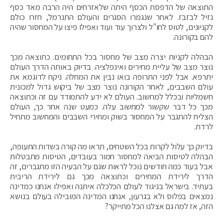
התוצאה של הדפסת הכסף היתה שלאזרחים היה הרבה מאד כסף
נזיל לבזבז. לאחר שנגמרו הסגרים והעולם התנרמל, חזרו כולם
לקניונים, לטוס לחו"ל ולצרוך עוד ועוד ואפילו פיצו על המחסור שהיה
להם בקורונה.
הבהלה לקניות יצרה מצב של מחסור בכל התחומים. כתוצאה מכך
נוצר מצב של עליית מחירים ואינפלציה. בדיוק באותה הדרך העולם
יתרפא. אבל לפני התרופה בואו נבין את המחלה. ניקח לדוגמא את
עולם השבבים, לאחר הקורונה נוצר מצב של ביקוש גדול למכונית
חשמליות ובכלל למחשוב. העולם לא ידע להתמודד עם זה וכתוצאה
מכך כל דבר שקשור למחשוב עלה. כמעט שנה אחר כך, העולם
הצליח להתגבר על המחסור בשוק ומחירי השבבים והמחשוב מתחיל
לרדת.
בדיוק כך עלול לקרות בכל השטחים, תראו מה קורה בשדות התעופה,
הבהלה לטיסות הביאה למחסור חמור בעובדים, הטיסות מתבטלות
אבל בעוד כמה חודשים נוכל לראות שגם על הבעיה הזו מתגברים, זה
הדרך לירידת המחירים וכתוצאה מכך גם לירידת הריבית
בעתיד. בישראל בניגוד לעולם הכלכלה איתנה ואפילו אנחנו כמדינה
נמצאים בפלוס ולא בגרעון, אנחנו המדינה המובילה בעולם בנושא
הזה, אז למה גם אצלנו הכל מתייקר?