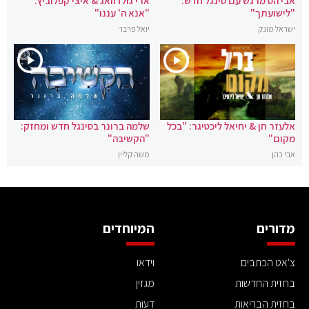
אבי הס מרגש עם סינגל חדש:
ארי גולדוואג & איצי קפלוביץ:
"לישועתך"
"אנא ה' עננו"
ישראל מונק
יואל פרבר
אלעזר חן & יחיאל ליכטיגר: "בכל
שלמה ברונר בסינגל חדש ומחזק:
מקום"
"הקשיבה"
אבי כהן
משה קליין
מדורים
המיוחדים
צ'אט הכתבים
וידאו
בחזית החדשות
מגזין
בחזית הבריאות
דעות