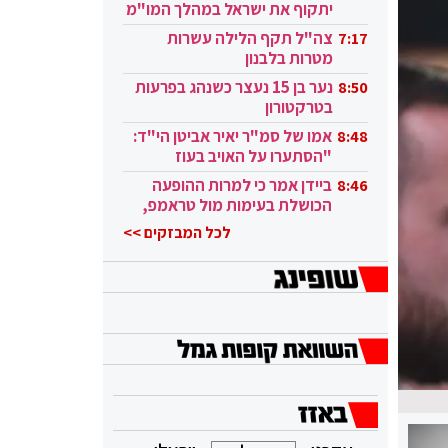
יתקוף את ישראל במהלך המו"מ
בקטאר"
צה"ל תקף הלילה עשרות
7:17
מטרות בלבנון
נער בן 15 נעצר כשנהג בפרעות
8:50
בטרקטורון
אמו של סמ"ר יאיר אביטן הי"ד:
8:48
"הסתערו על האויב בעוז
ובגבורה"
ביידן אמר כי למרות ההופעה
8:46
הכושלת בעימות מול טראמפ,
הוא ממשיך
לכל המבזקים >>