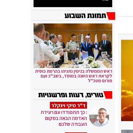
צילום:
קובי גדעון / לע"מ
ראש הממשלה בנימין נתניהו בהרמת כוסית
לקראת ראש השנה במוסד, בשב"כ ועם
פורום מטכ"ל
ד"ר מיקי וינקלר
: כך תתמודדו עם רעידת
האדמה הבאה במקום
העבודה שלכם