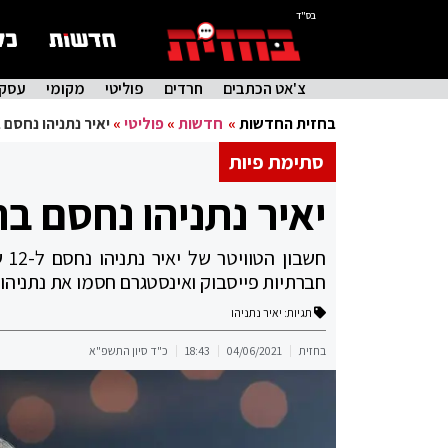
בס"ד
צ'אט הכתבים
חרדים
פוליטי
מקומי
עסקי
בחזית החדשות
»
חדשות
»
פוליטי
»
יאיר נתניהו נחסם
סתימת פיות
יאיר נתניהו נחסם ב
חש
חברתיות פייסבוק ואינסטגרם חסמו את נתניהו
תגיות:
יאיר נתניהו
בחזית
04/06/2021
18:43
כ"ד סיון התשפ"א