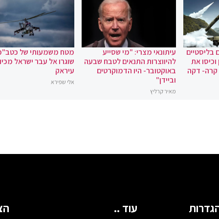
 בליסטיים
עיתונאי מצרי: "מי שסייע
מטח משמעותי של כטב"מ
וכיסו את
להיווצרות התנאים לטבח שבעה
שוגרו אל עבר ישראל מכיוו
 קרה- דקה
באוקטובר- היו הדמוקרטים
עיראק
וביידן"
אלי שפירא
מאיר קרליץ
גדרות
עוד ..
הצ