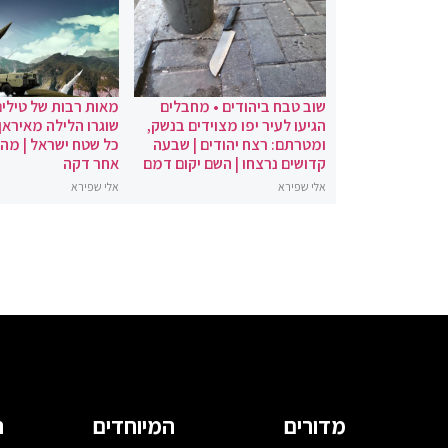
שוב טבח ביהודים • מחבלים
מאות רבות של טילים
הגיעו לעיר יפו מצוידים בנשק,
שוגרו הלילה מאיראן 
ומטרתם: רצח יהודים | שבעה
כל שטח ישראל | מה
קדושים נרצחו | השם יקום דמם
אחר דקה
אלי שפירא
אלי שפירא
מדורים
המיוחדים
ה