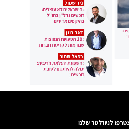
ניר שמול
: הישראלים לא עוצרים:
רוכשים נדל"ן בחו"ל
בהיקפים אדירים
ים
זאב רונן
ן
: 10 הטעויות הנפוצות
שגורמות לקריסת חברות
רפאל שחור
: השפעת העלאת הריבית:
יכולה להיות גם לטובת
רוכשים
טרפו לניוזלטר שלנו