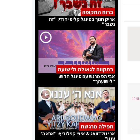
ברוח התקופה
אריק חנוך בסינגל קליפ יחודי: "זה
נשבר"
בתקווה לגאולה ולישועה
אבי הס מרגש עם סינגל חדש:
"לישועתך"
תפילה מרגשת
ארי גולדוואג & איצי קפלוביץ: "אנא ה'
עננו"