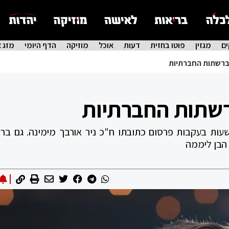
ם
מגזין
פוטו בחזית
דעות
אוכל
מוזיקה
הדף היומי
מזג א
 ברשתות החברתיות
רשתות החברתיות
בון הטוויטר של יאיר נתניהו נחסם ל-12 שעות בעקבות פרסום כתובתו ח"כ ניר אורבך מימינה. גם
 הבן ליממה