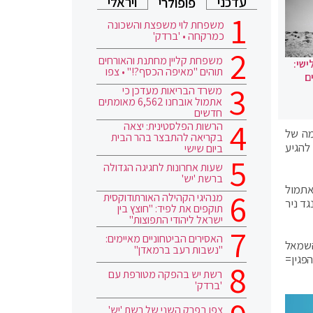
עדכני
ויראלי
פופולרי
משפחת לוי משפצת והשכונה
כמרקחה • 'ברדק'
משפחת קליין מחתנת והאורחים
ישי:
תוהים "מאיפה הכסף?!" • צפו
ם
משרד הבריאות מעדכן כי
אתמול אובחנו 6,562 מאומתים
חדשים
הרשות הפלסטינית: יצאה
מה של
בקריאה להתבצר בהר הבית
ור להגיע
ביום שישי
שעות אחרונות לחגיגה הגדולה
ברשת 'יש'
אתמול
מנהיגי הקהילה האורתודוקסית
גד ניר
תוקפים את לפיד: "חוצץ בין
ישראל ליהודי התפוצות"
האסירים הביטחוניים מאיימים:
השמאל
"נשבות רעב ברמאדן"
פגין=
רשת יש בהפקה מטורפת עם
'ברדק'
צפו בפרק השני של רשת 'יש'