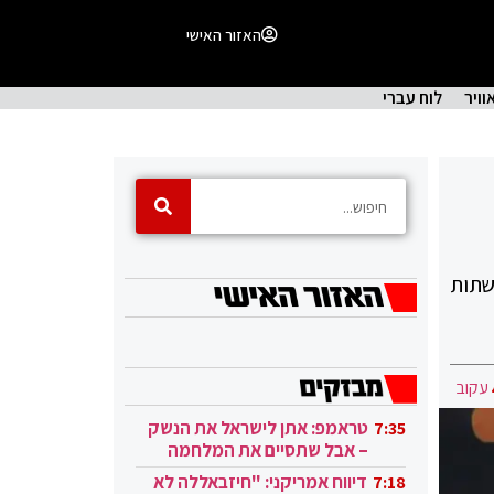
האזור האישי
וויר
לוח עברי
 ברשתות
עקוב
טראמפ: אתן לישראל את הנשק
7:35
– אבל שתסיים את המלחמה
בעזה
דיווח אמריקני: "חיזבאללה לא
7:18