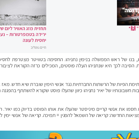
 🙌*
תחזית מזג האוויר ליום של
ירידה בטמפרטורות – נעי
יחסית לעונה
חיים גוטליב
הו, בנו של ראש הממשלה בנימין נתניהו. החסימה בטוויטר מצטרפת לחסי
בפייסבוק ובאינסטגרם אתמול, למשך 24 שעות. הסיבה לכך היא שנתניהו העלה פוסטים, המכילים כרזה הקוראת לציב
סתימת הפיות של הרשתות החברתיות נגד אנשי הימין שוברת שיא חדש. מאז 
בות חשבונותיו של יאיר נתניהו כיוון שהעלו פוסט שקורא להשתתף בהפגנה נ
א חסמו את אנשי קריים מיניסטר שהעלו את אותו הפוסט בדיוק כמו יאיר. 
יאות החדשה: קריאה של השמאל להפגין = תמיכה. קריאה של אנשי ימין לה