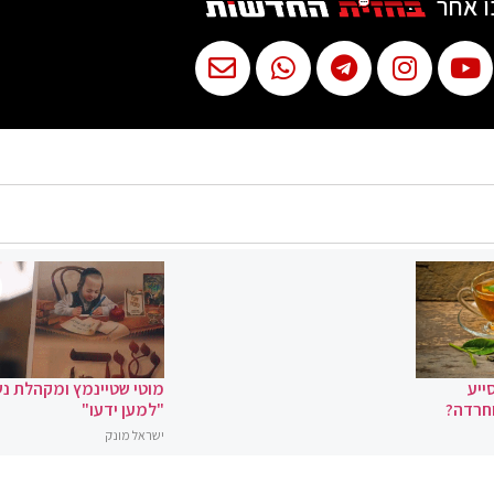
ו אחר
ייע
מוטי שטיינמץ ומקהלת נ
וחרדה?
"למען ידעו"
ישראל מונק