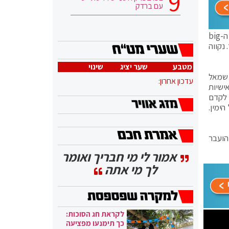
עם ברדק
נתניהו, שהחליט לצייץ על זה בטוויטר לפני שנחסם, כתב כך: "פייסבוק הבולשביקים חסמו אותי ל-24 שעות בגלל התמונה הזאת! ה-big
נקווה
מטבע
שער יציג
שינוי
 שמאל
עדכון אחרון:
ישיות
 לקדם
ימין.
הועבר
אמור לי מי חבריך ואומר
לך מי אתה
לקראת חג הסוכות:
כך תימנעו מפציעה