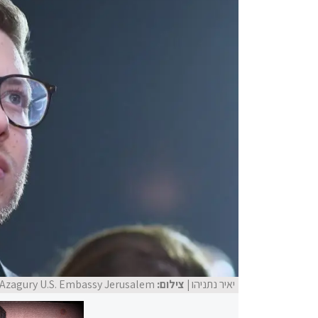
יאיר נתניהו
| צילום:
 Azagury U.S. Embassy Jerusalem