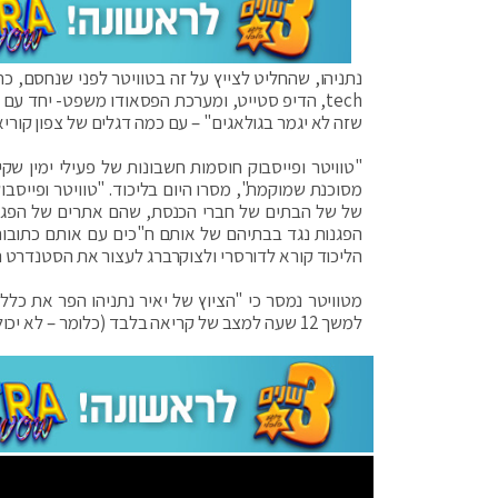
tech, הדיפ סטייט, ומערכת הפסאודו משפט- יחד 
שזה לא יגמר בגולאגים" – עם כמה דגלים של צפון קוריא
"טוויטר ופייסבוק חוסמות חשבונות של פעילי ימין
מסוכנת שמוקמת", מסרו היום בליכוד. "טוויטר ופייס
של של הבתים של חברי הכנסת, שהם אתרים של הפגנות 
הפגנות נגד בבתיהם של אותם ח"כים עם אותם כתובות ש
הליכוד קורא לדורסרי ולצוקרברג לעצור את הסטנדרט הכ
מטוויטר נמסר כי "הציוץ של יאיר נתניהו הפר את כלל
למשך 12 שעה למצב של קריאה בלבד (כלומר – לא יכול לפרסם ציוצים, א"א)".