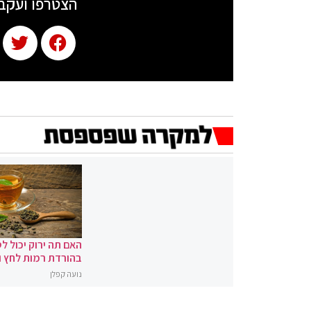
הצטרפו ועקב
האם תה ירוק יכול לס
בהורדת רמות לחץ 
נועה קפלן