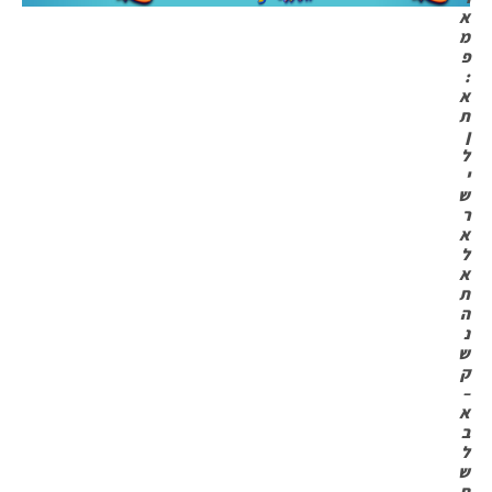
א
מ
פ
:
א
ת
ן
ל
י
ש
ר
א
ל
א
ת
ה
נ
ש
ק
–
א
ב
ל
ש
ת