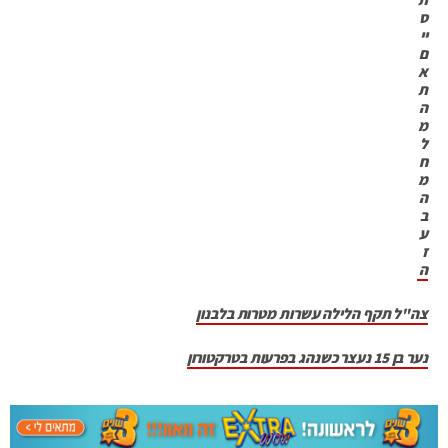
ס
יי
ם
א
ת
ה
מ
ל
ח
מ
ה
ב
ע
ז
ה
צה"ל תקף הלילה עשרות מטרות בלבנון
נער בן 15 נעצר כשנהג בפרעות בטרקטורון