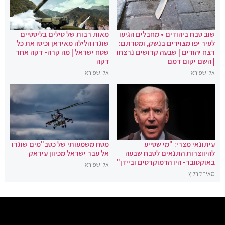
שוב טבח ביהודים • מחבלים הגיעו
מאות רבות של טילים בליסטיים
לעיר יפו מצוידים בנשק, ומטרתם:
שוגרו הלילה מאיראן וכיסו את כל
רצח יהודים | שבעה קדושים נרצחו
שטח ישראל | מה קרה- דקה אחר
| השם יקום דמם
דקה
אלי שפירא
אלי שפירא
עיתונאי מצרי: "מי שסייע
מטח משמעותי של כטב"מים שוגרו
להיווצרות התנאים לטבח שבעה
אל עבר ישראל מכיוון עיראק
באוקטובר- היו הדמוקרטים וביידן"
אלי שפירא
מאיר קרליץ