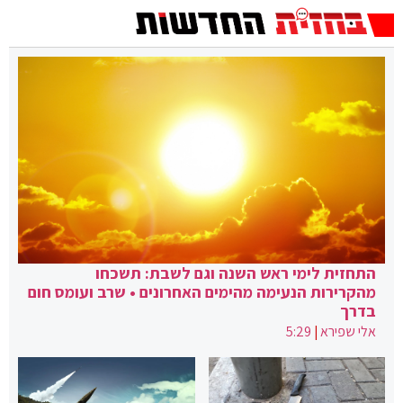
התחזית לימי ראש השנה וגם לשבת: תשכחו
מהקרירות הנעימה מהימים האחרונים • שרב ועומס חום
בדרך
אלי שפירא
|
5:29