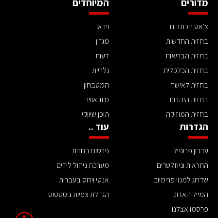
מדורים
המיוחדים
צ'אט הכתבים
וידאו
בחזית החדשות
מגזין
בחזית הבריאות
דעות
בחזית הכלכלית
גלריות
בחזית לאישה
המטבחון
בחזית היהדות
מזג אוויר
בחזית המוזיקה
תוכן שיווקי
הגדרות
עוד ..
עדכון פרופיל
פרסום בחזית
התראות וניוזלטרים
מערכת ניהול לידים
שדרוג למנוי פרימיום
אנטי וירוס בעברית
המייל האדום
הגדלת צפיות בסטטוס
פרסמו אצלנו