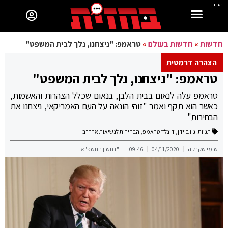
בס"ד
חדשות
»
חדשות בעולם
»
טראמפ: "ניצחנו, נלך לבית המשפט"
הצהרה דרמטית
טראמפ: "ניצחנו, נלך לבית המשפט"
טראמפ עלה לנאום בבית הלבן, בנאום שכלל הצהרות והאשמות,
כאשר הוא תקף ואמר "זוהי הונאה על העם האמריקאי, ניצחנו את
הבחירות"
תגיות:
ג'ו ביידן
,
דונלד טראמפ
,
הבחירות לנשיאות ארה"ב
שימי שקרקה
04/11/2020
09:46
י"ז חשון התשפ"א