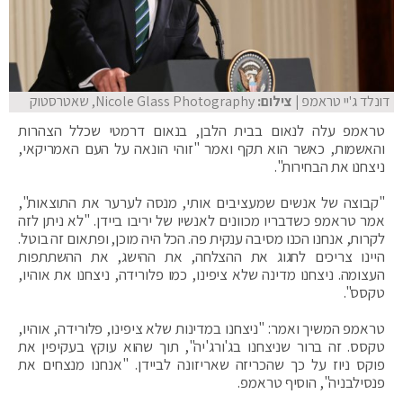
דונלד ג'יי טראמפ
| צילום:
Nicole Glass Photography, שאטרסטוק
טראמפ עלה לנאום בבית הלבן, בנאום דרמטי שכלל הצהרות
והאשמות, כאשר הוא תקף ואמר "זוהי הונאה על העם האמריקאי,
ניצחנו את הבחירות".
"קבוצה של אנשים שמעציבים אותי, מנסה לערער את התוצאות",
אמר טראמפ כשדבריו מכוונים לאנשיו של יריבו ביידן. "לא ניתן לזה
לקרות, אנחנו הכנו מסיבה ענקית פה. הכל היה מוכן, ופתאום זה בוטל.
היינו צריכים לחגוג את ההצלחה, את ההישג, את ההשתתפות
העצומה. ניצחנו מדינה שלא ציפינו, כמו פלורידה, ניצחנו את אוהיו,
טקסס".
טראמפ המשיך ואמר: "ניצחנו במדינות שלא ציפינו, פלורידה, אוהיו,
טקסס. זה ברור שניצחנו בג'ורג'יה", תוך שהוא עוקץ בעקיפין את
פוקס ניוז על כך שהכריזה שאריזונה לביידן. "אנחנו מנצחים את
פנסילבניה", הוסיף טראמפ.