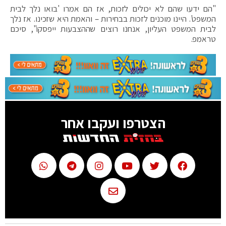
"הם ידעו שהם לא יכולים לזכות, אז הם אמרו 'בואו נלך לבית
המשפט'. היינו מוכנים לזכות בבחירות – והאמת היא שזכינו. אז נלך
לבית המשפט העליון, אנחנו רוצים שההצבעות ייפסקו", סיכם
טראמפ.
הצטרפו ועקבו אחר