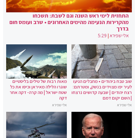
התחזית לימי ראש השנה וגם לשבת: תשכחו
מהקרירות הנעימה מהימים האחרונים • שרב ועומס חום
בדרך
אלי שפירא
|
5:29
שוב טבח ביהודים • מחבלים הגיעו
מאות רבות של טילים בליסטיים
לעיר יפו מצוידים בנשק, ומטרתם:
שוגרו הלילה מאיראן וכיסו את כל
רצח יהודים | שבעה קדושים נרצחו
שטח ישראל | מה קרה- דקה אחר
| השם יקום דמם
דקה
אלי שפירא
אלי שפירא