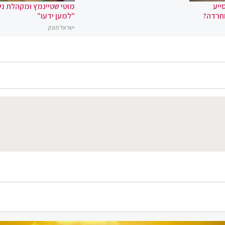
ייע
מוטי שטיינמץ ומקהלת נ
וחרדה?
"למען ידעו"
ישראל מונק