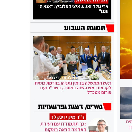
ארי גולדוואג & איצי קפלוביץ: "אנא ה'
עננו"
צילום:
קובי גדעון / לע"מ
ראש הממשלה בנימין נתניהו בהרמת כוסית
לקראת ראש השנה במוסד, בשב"כ ועם
פורום מטכ"ל
ד"ר מיקי וינקלר
ים
: כך תתמודדו עם רעידת
ן
האדמה הבאה במקום