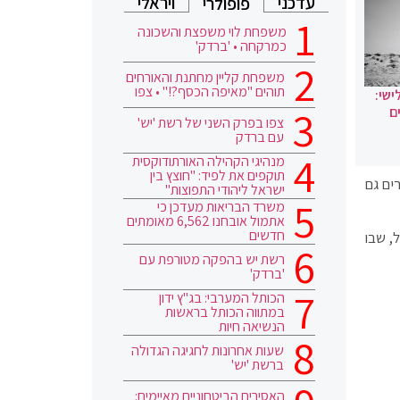
עדכני
ויראלי
פופולרי
משפחת לוי משפצת והשכונה
כמרקחה • 'ברדק'
משפחת קליין מחתנת והאורחים
תוהים "מאיפה הכסף?!" • צפו
ישי:
ם
צפו בפרק השני של רשת 'יש'
עם ברדק
מנהיגי הקהילה האורתודוקסית
תוקפים את לפיד: "חוצץ בין
ים גם
ישראל ליהודי התפוצות"
משרד הבריאות מעדכן כי
אתמול אובחנו 6,562 מאומתים
חדשים
, שבו
רשת יש בהפקה מטורפת עם
'ברדק'
הכותל המערבי: בג"ץ ידון
במתווה הכותל בראשות
הנשיאה חיות
שעות אחרונות לחגיגה הגדולה
ברשת 'יש'
האסירים הביטחוניים מאיימים: