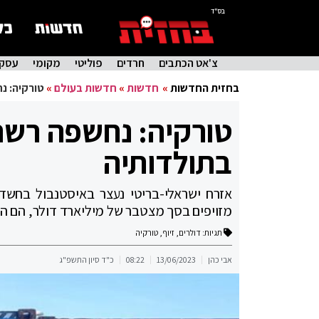
בס"ד
צ'אט הכתבים
חרדים
פוליטי
מקומי
עסקי
בחזית החדשות
»
חדשות
»
חדשות בעולם
»
טורקיה: נ
טורקיה: נחשפה רשת 
בתולדותיה
אזרח ישראלי-בריטי נעצר באיסטנבול בחשד
מזויפים בסך מצטבר של מיליארד דולר, הם הי
תגיות:
דולרים
,
זיוף
,
טורקיה
אבי כהן
13/06/2023
08:22
כ"ד סיון התשפ"ג