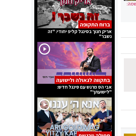
שמה:
ברוח התקופה
אריק חנוך בסינגל קליפ יחודי: "זה
נשבר"
בתקווה לגאולה ולישועה
אבי הס מרגש עם סינגל חדש:
"לישועתך"
תפילה מרגשת