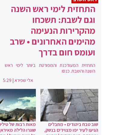
התחזית לימי ראש השנה
וגם לשבת: תשכחו
מהקרירות הנעימה
מהימים האחרונים • שרב
ועומס חום בדרך
התחזית המעודכנת והמפורטת ביותר לימי ראש
השנה והשבת. כנסו
אלי שפירא
|
5:29
שוב טבח ביהודים • מחבלים
מאות רבות של טילים
הגיעו לעיר יפו מצוידים בנשק,
שוגרו הלילה מאיראן 