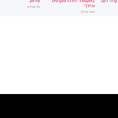
 קרה- דקה
באוקטובר- היו הדמוקרטים
עיראק
וביידן"
אלי שפירא
מאיר קרליץ