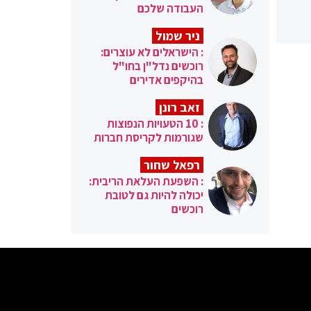
העבודה שלכם
ניר שמול
: הישראלים לא עוצרים:
רוכשים נדל"ן בחו"ל
בהיקפים אדירים
זאב רונן
: 10 הטעויות הנפוצות
שגורמות לקריסת חברות
רפאל שחור
: השפעת העלאת הריבית:
יכולה להיות גם לטובת
רוכשים