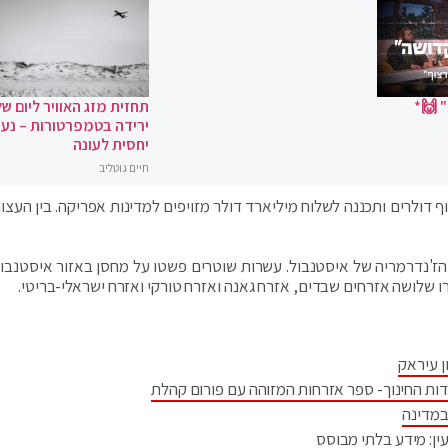
 🙌*
תחזית מזג האוויר ליום של
ירידה בטמפרטורות – נעי
יחסית לעונה
חיים גוטליב
ולרים ותכננה לשלוח מיליארד דולר מזויפים למדינות אפריקה. בין העצור
הז'נדרמריה של איסטנבול. עשרות שוטרים פשטו על מחסן באזור איסטנבול
ו שלושה אזרחים שבדים, אזרח גאנה ואזרח טורקי ואזרח ישראלי-בריטי.
ן עיראק
דות החינוך- ספר אזרחות המזוהה עם פורום קהלת
במדינה
ין: מידע בלתי מבוסס