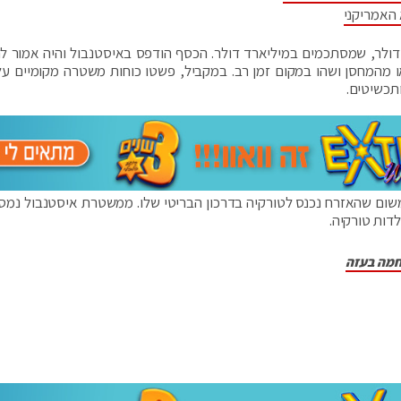
 האמריקני
פשיטה נמצאו עשרה מיליון שטרות מזויפים של 100 דולר, שמסתכמים במיליארד דולר. הכסף הודפס באיסטנבול והיה אמ
ו מהמחסן ושהו במקום זמן רב. במקביל, פשטו כוחות משטרה מקומיים על 
ותכשיטים.
שום שהאזרח נכנס לטורקיה בדרכון הבריטי שלו. ממשטרת איסטנבול נמסר 
דות טורקיה.
חמה בעזה