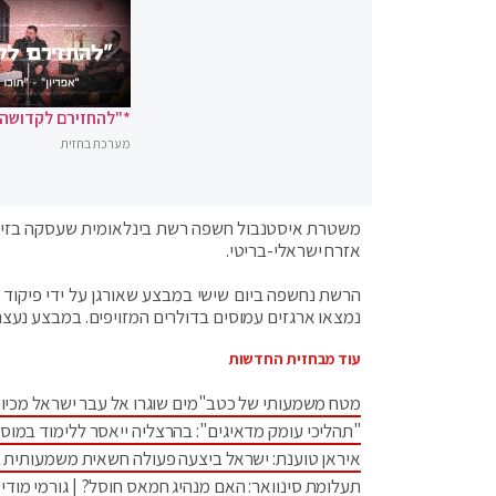
*"להחזירם לקדושה"
מערכת בחזית
משטרת איסטנבול חשפה רשת בינלאומית שעסקה בזיוף ד
אזרח ישראלי-בריטי.
הרשת נחשפה ביום שישי במבצע שאורגן על ידי פיקוד 
נמצאו ארגזים עמוסים בדולרים המזויפים. במבצע נעצר
עוד מבחזית החדשות
מטח משמעותי של כטב"מים שוגרו אל עבר ישראל מכיוו
"תהליכי עומק מדאיגים": בהרצליה ייאסר ללימוד במוס
איראן טוענת: ישראל ביצעה פעולה חשאית משמעותית 
תעלומת סינוואר: האם מנהיג חמאס חוסל? | גורמי מודיע