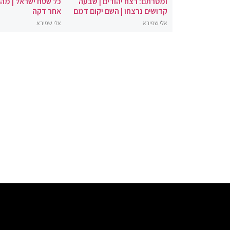
ומטרתם: רצח יהודים | שבעה
כל שטח ישראל | מה
קדושים נרצחו | השם יקום דמם
אחר דקה
אלי שפירא
אלי שפירא