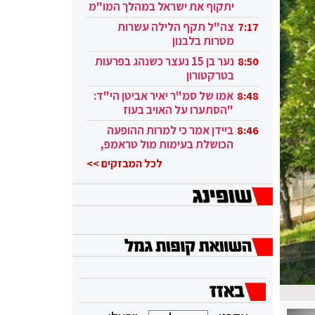
יתקוף את ישראל במהלך המו"מ
בקטאר"
צה"ל תקף הלילה עשרות
7:17
מטרות בלבנון
נער בן 15 נעצר כשנהג בפרעות
8:50
בטרקטורון
אמו של סמ"ר יאיר אביטן הי"ד:
8:48
"הסתערו על האויב בעוז
ובגבורה"
ביידן אמר כי למרות ההופעה
8:46
הכושלת בעימות מול טראמפ,
הוא ממשיך
לכל המבזקים >>