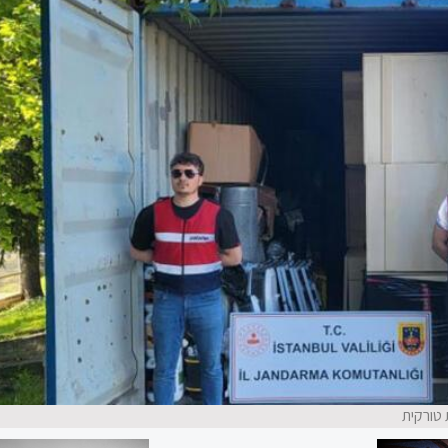
טורקית