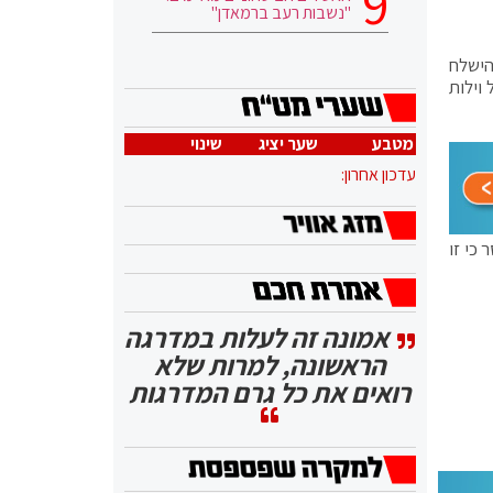
"נשבות רעב ברמאדן"
ור להישלח
וילות
מטבע
שער יציג
שינוי
עדכון אחרון:
כי זו
אמונה זה לעלות במדרגה
הראשונה, למרות שלא
רואים את כל גרם המדרגות