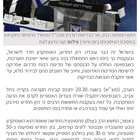
ראש הממשה בנט, שר הבריאות הורביץ ומנכ"ל המשרד פרופסור נחמן אש
במסיבת העיתונאים ביום שישי
| צילום:
קובי גדעון לעמ
בישראל זה כבר עובדה. הזן החדש, האומיקרון חדר לישראל,
ובעקבות כך כינס ראש הממשלה בנט ביום שישי ישיבת היערכות,
כשבסיומה הוחלט על הכנסתם של מדינות רבות מדרום אפריקה
לרשימת המדינות האדומות, וחיוב של השבים מהם לבידוד מלא, עד
אשר יתקבלו תוצאות הבדיקות.
הערב, (מוצ"ש) בשעה 20.30 יתכנס קבינת הקורונה בקריה בתל
אביב, כשבסיומה יתקבלו שורת צעדים האמורים לקדם את הרעה
המתקרבת. כל זאת בעקבות החששות הרבים כי הזן החדש מידבק
יותר ואולי אף עמיד בצורה כזו או אחרת בפני החיסונים.
כאמור, החשש הרב בעולם מהמוטציה החדשה ששמה הוא האומיקרון
נובע מהעובדה שבניגוד לזנים קודמים, בזן החדש מופיעות כ-50
מוטציות, יותר מ-30 מהן בחלבון הספייק שקשור ליכולתו של הנגיף
לחדור לתאי האדם ובכך להתפשט בגוף, ושעל בסיסו פותחו