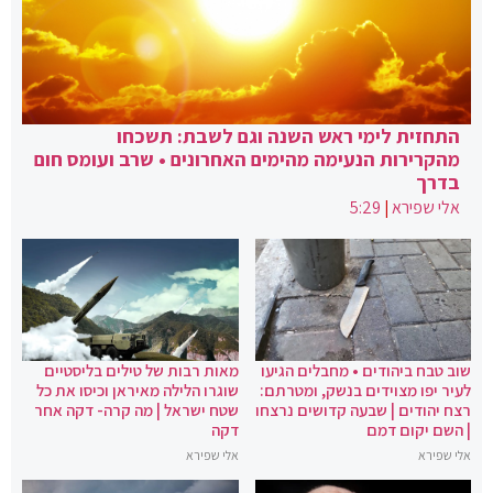
התחזית לימי ראש השנה וגם לשבת: תשכחו
מהקרירות הנעימה מהימים האחרונים • שרב ועומס חום
בדרך
אלי שפירא
|
5:29
שוב טבח ביהודים • מחבלים הגיעו
מאות רבות של טילים בליסטיים
לעיר יפו מצוידים בנשק, ומטרתם:
שוגרו הלילה מאיראן וכיסו את כל
רצח יהודים | שבעה קדושים נרצחו
שטח ישראל | מה קרה- דקה אחר
| השם יקום דמם
דקה
אלי שפירא
אלי שפירא