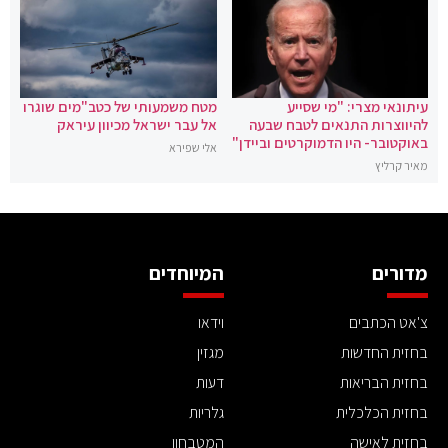
עיתונאי מצרי: "מי שסייע
מטח משמעותי של כטב"מים שוגרו
להיווצרות התנאים לטבח שבעה
אל עבר ישראל מכיוון עיראק
באוקטובר- היו הדמוקרטים וביידן"
אלי שפירא
מאיר קרליץ
מדורים
המיוחדים
צ'אט הכתבים
וידאו
בחזית החדשות
מגזין
בחזית הבריאות
דעות
בחזית הכלכלית
גלריות
בחזית לאישה
המטבחון