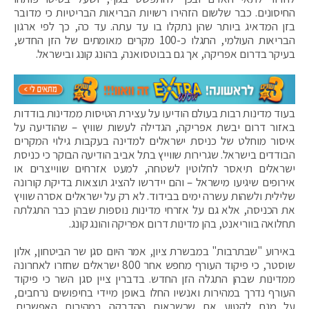
החיסונים. כבר שלשום הזהירו רשויות הבריאות הבריטיות כי מדובר
בזן המדאיג ביותר שהן נתקלו בו עד עתה. עד כה, כך לפי ארגון
הבריאות העולמי, התגלו כ-100 מקרים מאומתים של הזן החדש,
בעיקר בדרום אפריקה, אך גם בבוטסואנה, בהונג קונג ובישראל.
בעוד מדינות רבות בעולם הודיעו על עצירת הטיסות ממדינות בודדות
באזור דרום יבשת אפריקה, הגדילה לעשות שוויץ – שהודיעה על
איסור מוחלט של כניסת ישראלים למדינה בעקבות גילוי המקרים
הבודדים בישראל. שגרירות שווייץ בתל אביב הודיעה הבוקר כי כניסת
ישראלים תיאסר לחלוטין לשטחה, למעט אזרחים שווייצרים או
אירופים שיגיעו מישראל – והם יידרשו להציג תוצאות בדיקת קורונה
שלילית ולשהות עשרה ימים בבידוד. לא רק על ישראלים אסרה שוויץ
את הכניסה, אלא גם על אזרחי מדינות נוספות שבהן כבר התגלתה
תחלואה בווריאנט, בהן מדינות דרום אפריקה והונג קונג.
באירוע "שבתרבות" במבשרת ציון, אמר היום סגן שר הביטחון, אלון
שוסטר, כי פיקוד העורף מחפש אחר 800 ישראלים שחזרו לאחרונה
ממדינות שבהן התגלה הזן החדש. בדברין ציין סגן השר כי פיקוד
העורף נדרך במהירות ואנשיו החלו באופן מיידי בחיפושים נרחבים,
על מנת לקטוע את שרשראות ההדבקה במהירות האפשרית.