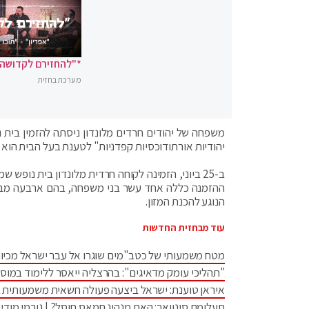
*"להחזירם לקדושה"
מערכת בחזית
משפחה של יהודים חרדים מלונדון ניסתה להזמין בית נ
יהודיות אורתודוכסיות קפדניות" לטענת בעל הבית הוא "
ההזמנה כללה אחד עשר בני משפחה, בהם ארבעה מבוג
הנוגע להכנת המזון.
עוד מבחזית החדשות
מטח משמעותי של כטב"מים שוגרו אל עבר ישראל מכיוו
"תהליכי עומק מדאיגים": בהרצליה ייאסר ללימוד במוס
איראן טוענת: ישראל ביצעה פעולה חשאית משמעותית 
תעלומת סינוואר: האם מנהיג חמאס חוסל? | גורמי מודיע