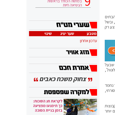
במתווה הכותל בראשות
הנשיאה חיות
הבתים
 ובשל
וצע רק
מטבע
שער יציג
שינוי
עדכון אחרון:
 שבעל
נות",
צחוק משכח כאבים
 נחמד
במפגש המשפחתי המסורתי,
לקראת חג הסוכות:
בוצות
כך תימנעו מפציעה
בזמן בניית הסוכה
 יותר