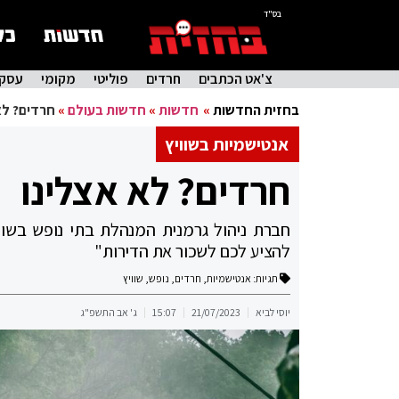
בס"ד
צ'אט הכתבים
חרדים
פוליטי
מקומי
עסקי
בחזית החדשות
»
חדשות
»
חדשות בעולם
»
חרדים? לא
אנטישמיות בשוויץ
חרדים? לא אצלינו
חברת ניהול גרמנית המנהלת בתי נופש בשווי
להציע לכם לשכור את הדירות"
תגיות:
אנטישמיות
,
חרדים
,
נופש
,
שוויץ
יוסי לביא
21/07/2023
15:07
ג' אב התשפ"ג