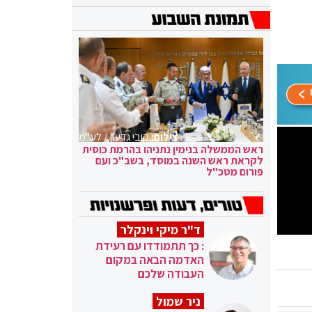
צילום:
קובי גדעון / לע"מ
ראש הממשלה בנימין נתניהו בהרמת כוסית
לקראת ראש השנה במוסד, בשב"כ ועם
פורום מטכ"ל
ד"ר מיקי וינקלר
: כך תתמודדו עם רעידת
האדמה הבאה במקום
העבודה שלכם
ניר שמול