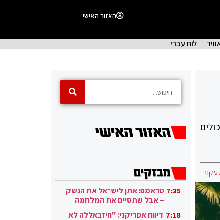
האזור האישי
וויר
לוח עברי
ולים
עקוב
טראמפ: אתן לישראל את הנשק
7:35
– אבל שתסיים את המלחמה
בעזה
דיווח אמריקני: "חיזבאללה לא
7:18