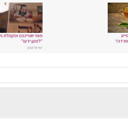
ייע
מוטי שטיינמץ ומקהלת נ
וחרדה?
"למען ידעו"
ישראל מונק