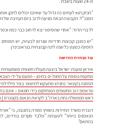
מ-24 שעות בשבת".
"הנזק הוא לעתים כה גדול עד שאיננו יכולים לתקן אות
המנכ"ל. הקבוצה הבאה מגיעה לרוב ביום העזיבה של ה
לדברי הדוד: "אחרי שהסיפור יצא לרחוב כבר כמה וכמ
"יש כמובן קבוצות חרדיות שגרמו לבעיות, יש תפוחים
הזמינה כמעט כל שנה לינה קבוצתית בגראובינדן.
עוד מבחזית החדשות
איראן טוענת: ישראל ביצעה פעולה חשאית משמעותית 
מתקפה נוספת על החות'ים בתימן – הפעם על ידי הצבא
הפסגה בקטאר: נתניהו מתעקש להישאר בציר פילדלפי •
טראמפ: רוב החטופים המוחזקים בידי חמאס – אינם בחי
ראש הממשלה נחת בארה"ב לקראת הנאום בקונגרס | נתנ
דוברת משרד התיירות בשוויץ מסרה בתגובה, כי "אורחים
הנאמנים ביותר" לטענתה "מלבד מקרים בודדים, לא י
בהתאם".