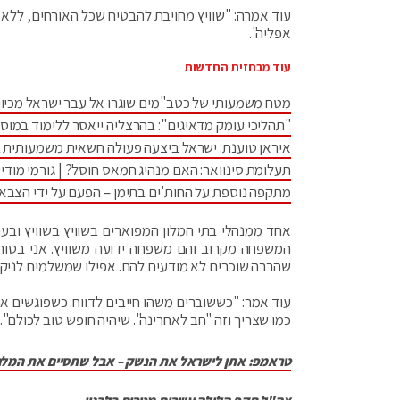
עוד אמרה: "שוויץ מחויבת להבטיח שכל האורחים, ללא הב
אפליה".
עוד מבחזית החדשות
מטח משמעותי של כטב"מים שוגרו אל עבר ישראל מכיוו
"תהליכי עומק מדאיגים": בהרצליה ייאסר ללימוד במוס
איראן טוענת: ישראל ביצעה פעולה חשאית משמעותית 
תעלומת סינוואר: האם מנהיג חמאס חוסל? | גורמי מודיע
מתקפה נוספת על החות'ים בתימן – הפעם על ידי הצבא
אחד ממנהלי בתי המלון המפוארים בשוויץ בשוויץ ובעו
המשפחה מקרוב והם משפחה ידועה משוויץ. אני בטוח ש
שהרבה שוכרים לא ‏מודעים להם. אפילו שמשלמים לניקיון
עוד אמר: "כששוברים ‏משהו חייבים לדווח. ‏כשפוגשים 
כמו שצריך וזה "חב לאחרינה". שיהיה חופש טוב לכולם".
טראמפ: אתן לישראל את הנשק – אבל שתסיים את המל