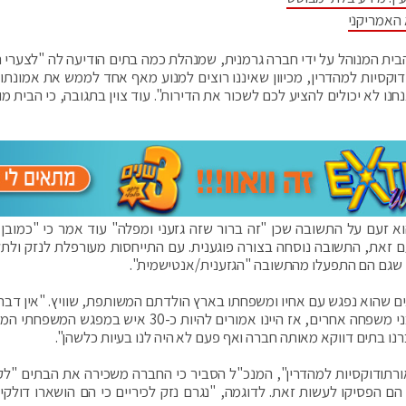
 האמריקני
בית המנוהל על ידי חברה גרמנית, שמנהלת כמה בתים הודיעה לה "לצערי 
דוקסיות למהדרין, מכיוון שאיננו רוצים למנוע מאף אחד לממש את אמונתו,
נחנו לא יכולים להציע לכם לשכור את הדירות". עוד צוין בתגובה, כי הבית מ
א זעם על התשובה שכן "זה ברור שזה גזעני ומפלה" עוד אמר כי "כמובן
ם זאת, התשובה נוסחה בצורה פוגענית. עם התייחסות מעורפלת לנזק ולתלו
ן שגם הם התפעלו מהתשובה "הגזענית/אנטישמית".
ים שהוא נפגש עם אחיו ומשפחתו בארץ הולדתם המשותפת, שוויץ. "אין דבר
יותר מחופשה בשוויץ" אמר הדוד "בדרך כלל מגיעים בני משפחה אחרים, אז היינו אמורים להיות כ-30 איש 
תודוקסיות למהדרין", המנכ"ל הסביר כי החברה משכירה את הבתים "לק
הם הפסיקו לעשות זאת. לדוגמה, "נגרם נזק לכיריים כי הם הושארו דולקים