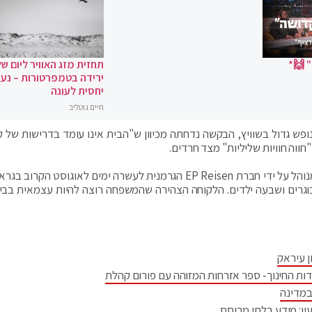
 🙌*
תחזית מזג האוויר ליום של
ירידה בטמפרטורות – נעי
יחסית לעונה
חיים גוטליב
ופש גדול בשוויץ, הבקשה נדחתה מכיוון ש"הבית אינו עומד בדרישות של ק
חווה חוויות שליליות" מצד חרדים.
ב-25 ביוני, הזמינה לקוחה חרדית מלונדון בית נופש שמנוהל על ידי חברת EP Reisen הגרמנית לעשרה ימים לאוגוסט הק
רים ושבעה ילדים. הלקוחה הצהירה שהמשפחה רוצה להיות עצמאית בבי
ן עיראק
דות החינוך- ספר אזרחות המזוהה עם פורום קהלת
במדינה
ין: מידע בלתי מבוסס