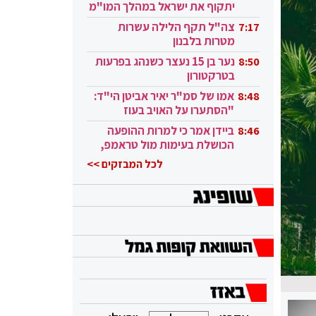
יתקוף את ישראל במהלך המו"מ
בקטאר"
צה"ל תקף הלילה עשרות
7:17
מטרות בלבנון
נער בן 15 נעצר כשנהג בפרעות
8:50
בטרקטורון
אמו של סמ"ר יאיר אביטן הי"ד:
8:48
"הסתערו על האויב בעוז
ובגבורה"
ביידן אמר כי למרות ההופעה
8:46
הכושלת בעימות מול טראמפ,
הוא ממשיך
לכל המבזקים >>