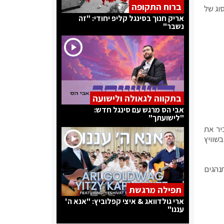
ברוח התקופה
סוג של
אריק חנוך בסינגל קליפ יחודי: "זה
נשבר"
בתקווה לגאולה ולישועה
אבי הס מרגש עם סינגל חדש:
"לישועתך"
יר את
שוויץ
נהגים
תפילה מרגשת
ארי גולדוואג & איצי קפלוביץ: "אנא ה'
עננו"