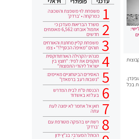
עדכני
ויראלי
פופולרי
משפחת לוי משפצת והשכונה
כמרקחה • 'ברדק'
משרד הבריאות מעדכן כי
ישי:
אתמול אובחנו 6,562 מאומתים
חדשים
ם
משפחת קליין מחתנת והאורחים
תוהים "מאיפה הכסף?!" • צפו
מנהיגי הקהילה האורתודוקסית
בוצות
תוקפים את לפיד: "חוצץ בין
ישראל ליהודי התפוצות"
האסירים הביטחוניים מאיימים:
רוב בגראובינדן.
"נשבות רעב ברמאדן"
ת בכל
הכנסת ס"ת לבית המדרש
בעלזא באשדוד
חאן אל אחמר לא יפונה לעת
עתה
רשת יש בהפקה מטורפת עם
'ברדק'
הכותל המערבי: בג"ץ ידון