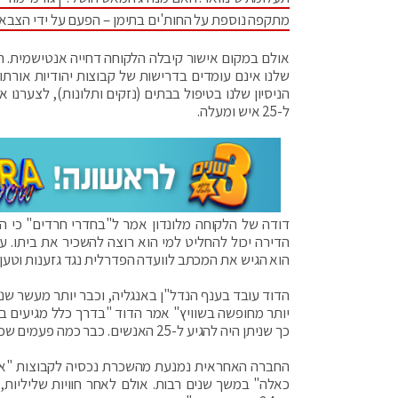
מתקפה נוספת על החות'ים בתימן – הפעם על ידי הצבא
אולם במקום אישור קיבלה הלקוחה דחייה אנטישמית. ה
שלנו אינם עומדים בדרישות של קבוצות יהודיות אורתו
הניסיון שלנו בטיפול בבתים (נזקים ותלונות), לצערנו א
ל-25 איש ומעלה.
דודה של הלקוחה מלונדון אמר ל"בחדרי חרדים" כי הו
הדירה יכול להחליט למי הוא רוצה להשכיר את ביתו. ע
הוא הגיש את המכתב לוועדה הפדרלית נגד גזענות וטע
הדוד עובד בענף הנדל"ן באנגליה, וכבר יותר מעשר שנ
כך שניתן היה להגיע ל-25 האנשים. כבר כמה פעמים שכרנו בתים דווקא מאותה חברה ואף פעם לא היה לנו בעיות כלשהן".
החברה האחראית נמנעת מהשכרת נכסיה לקבוצות "אור
כאלה" במשך שנים רבות. אולם לאחר חוויות שליליות, 