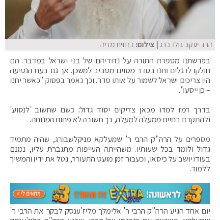
הרב יעקב גולדברג
| צילום:
בחזית מדיה
בפרשתנו מספרת התורה על נדודיהם של בני ישראל במדבר. הם
חולקו לדגלים וחנו בסדר מסוים מסביב למשכן. אך גם בעת הנסיעה
היו צריכים ישראל לשמור על אותו סדר. וכך נאמר בפסוק "כאשר יחנו
– כן ייסעו".
בדרך רמז למדו מכאן צדיקים יסוד גדול: כשם שחשוב 'לנסוע'
ולהתקדם בחיים ממעלה למעלה, כך חשובה לא פחות המנוחה.
מספרים על הרה"ק הרבי ר' שמעלקא מניקלשבורג, שהיה מתמיד
גדול ולומד בכל שעותיו. משהייתה העייפות מתגברת עליו, נמנם
בעודו יושב על כיסאו, וכעבור זמן מועט התעורר, נטל את ידיו והמשיך
ללמוד.
יום אחד הגיע הרה"ק הרבי ר' אלימלך מליז'ענסק לבקר את הרבי ר'