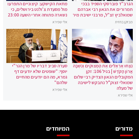
הגרב"ד פוברסקי הספיד בבכי
מחאת הקישקע: קיצוניים התפרעו
תמרורים את הגאון רבי אברהם
מול מסעדת צ'ולנט בירושלים, כי
שמואלביץ זצ"ל, מרבני ישיבת מיר
נשארה פתוחה אחרי השעה 23:00
מבזקן בחזית
אלי שפירא
נִצְּחוּ אֶרְאֶלִּים אֶת הַמְּצוּקִים וְנִשְׁבָּה
סערה סביב דבריו של מרן הגר"י
אֲרוֹן הַקֹּדֶשׁ | בגיל 106: זקן
יוסף: "שופטים שלא יודעים דף
המקובלים הגאון הצדיק רבי שלום
גמרא, מה הם יודעים מהחיים
שמואלי זצוק”ל נתבקש לישיבה
שלהם"
של מעלה
אלי שפירא
אלי שפירא
מדורים
המיוחדים