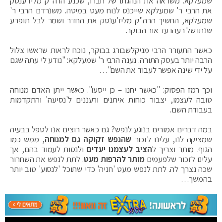
שמעלקא. משראה את הנהגתו של חברו, שכנע הרה"ק מליז'ענסק
את הרבי ר' שמעלקא שייכנס לנוח מעט במיטה. משנרדם הרבי ר'
שמעלקא, החשיך הרה"ק מליז'ענסק את החדר ושמר לבל תופרע
שנתו של רעהו עד אור הבוקר.
כאשר התעורר הרבי מניקלשבורג בבוקר, נוכח לראות שראשו צלול
הרבה יותר בעסק התורה. נענה הרבי ר' שמעלקא: "נודע לי עתה שגם
על ידי שינה אפשר לעבוד את השם"…
וכך רמז הפסוק: "כאשר יחנו – כן ייסעו". כאשר ייתן האדם מנוחה
טובה לעצמו, יצבור כוחות איתנים ורעננים ל'נסיעה' והתקדמות
בעבודת השם.
במה דברים אמורים בנוגע לנפש? גם כאשר רוצים אנו לטפל בבעיה
שמציקה לנו, עלינו לזכור
שהנפש זקוקה גם למנוחה
, ממש כמו
הגוף. מותר וצריך ל
הציב לעצמנו יעדים
ולנסות לעמוד בהם, אך
עלינו לזכור שלפעמים
מותר להרפות מעט
. לתת לנפש את השחרור
שכה נצרך לה. לתת לנפש מעט 'חניה' כדי שתוכל 'לנסוע' טוב יותר
בהמשך…