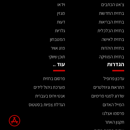
צ'אט הכתבים
וידאו
בחזית החדשות
מגזין
בחזית הבריאות
דעות
בחזית הכלכלית
גלריות
בחזית לאישה
המטבחון
בחזית היהדות
מזג אוויר
בחזית המוזיקה
תוכן שיווקי
הגדרות
עוד ..
עדכון פרופיל
פרסום בחזית
התראות וניוזלטרים
מערכת ניהול לידים
שדרוג למנוי פרימיום
אנטי וירוס בעברית
המייל האדום
הגדלת צפיות בסטטוס
פרסמו אצלנו
תקנון האתר