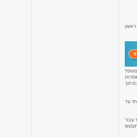
ראשון
מטופל
וסדות
ם תוך
תר עד
 עבור
תעקשו