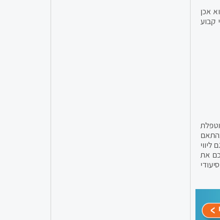
א אכן
 קבוע
מטפלת
תאם
ליווי
כם את
יעודי