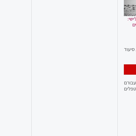
ישי:
ם
סיעוד
 עבורם
טפלים