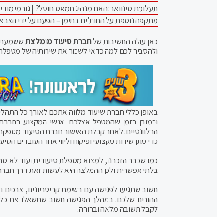
תעלומת סינוואר: האם מנהיג חמאס חוסל? | גורמי מודיע
מתקפה נוספת על החות'ים בתימן – הפעם על ידי הצבא
כאן עולה החשיבות של
חברת סיעוד מומלצת
ששמעתם ע
ולהסביר לכם למה כדאי לשכור את שירותיה של מטפלת 
באופן כללי חברת שיעוד מלווה אתכם לאורך כל התהלי
וכמובן בזמן שהמטפל אצלכם. אנשי המקצוע בחברת ה
הרלוונטיים. לאחר קבלת האישור חברת הסיעוד מספקת 
כדי מתן שירות מקצועי ופיקוח וליווי אחר העובדים הסיע
כמו שכבר הזכרנו, למצוא מטפלת סיעודית ועוד לא ס
בלתי אפשרית ולכן ההמלצה היא לעשות זאת דרך חברת 
חשוב שתגיעו לפגישה עם רשימת קריטריונים, צרכים ו
ההורים שלכם. במהלך הפגישה חשוב שתשאלו את כל ה
לקבל תשובה מלאה וברורה.