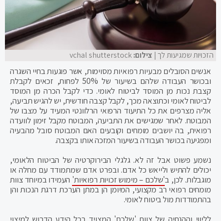
הזכויות שמגיעות לך
| צילום:
vchal shutterstock
אנשים הסובלים מבעיות רפואיות מסוימות, אשר פוגעות בחיי השגרה
ובכושר העבודה שלהם בשיעור של 50% לפחות, זכאים לקבלת
קצבת נכות מן המוסד לביטוח לאומי. כדי לקבל הכרה מן המוסד
לביטוח לאומי וכתוצאה מכך, לקבל קצבה חודשית, יש להגיש תביעה,
אליה מצרפים את כל התיעוד הרפואי הרלוונטי המעיד על מצבו של
המבוטח. לאחר שמגישים את התביעה, המבוטח מקבל זימון לוועדה
רפואית, בה יושבים מומחים וקובעים האם המבוטח סובל מהבעיה
ומפגיעה בכושר העבודה בשיעור המזכה אותו בקצבה.
נשמע פשוט אבל זה לא. גלגלי הבירוקרטיה של הביטוח הלאומי,
יכולים להתיש ולייאש כל אדם. ובפרט אדם שמתמודד עם מחלה או
מוגבלות. לכן, ב
'שלכם – מימוש זכויות רפואיות'
העמידו במיוחד צוות
מומחים רפואי רב מקצועי, המיומן הן במתן הערכת דרגת הנכות והן
בהתמודדות מול ביטוח לאומי.
לליווי וההנחיה של צוות 'שלכם' המצויד בכל הידע הדרוש למיצוי