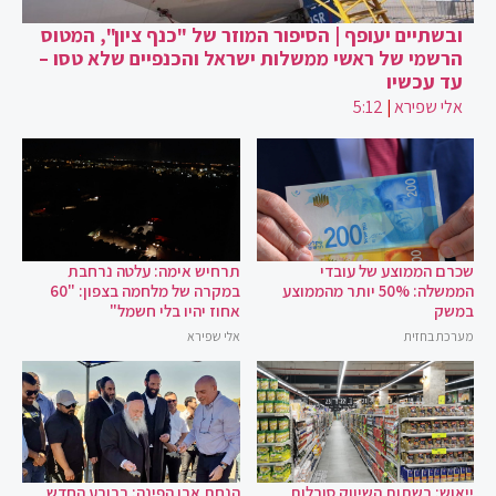
ובשתיים יעופף | הסיפור המוזר של "כנף ציון", המטוס
הרשמי של ראשי ממשלות ישראל והכנפיים שלא טסו –
עד עכשיו
אלי שפירא
|
5:12
שכרם הממוצע של עובדי
תרחיש אימה: עלטה נרחבת
הממשלה: 50% יותר מהממוצע
במקרה של מלחמה בצפון: "60
במשק
אחוז יהיו בלי חשמל"
מערכת בחזית
אלי שפירא
ייאוש: רשתות השיווק סובלות
הנחת אבן הפינה: ברובע החדש