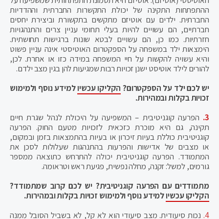
ההתפתחות התקינה של יכולת התקשרות החברתית וההדדיות
החברתית. ילדים עם אוטיזם מתקשים בתקשורת וביצירת יחסים
חברתיים, הם עשויים להיות בעלי תחומי עניין צרים והתנהגויות
חזרתיות. כמו כן, הם עשויים לבטא שונות ברגישות תחושתית.
הימצאות ילד במשפחה על הספקטרום האוטיסטי אינה עניין פשוט
והיא עשויה להקשות על חיי המשפחה במידה כזו או אחרת. לכן,
להורים לילד אוטיסט ישנן זכויות רבות שמגיעות להן בגין מצב ילדם.
יש לכם ילד על הספקטרום?
הקליקו עכשיו
למידע נוסף ולמימוש
זכויות בקלות ובמהירות.
3.
הפרעה קוגניטיבית – המשפיעה על היכולת לנהל שגרת חיים
תקינה, גם היא מוכרת כזכאית לזכויות מטעם החוק. הפרעה
קוגניטיבית כוללת בעיות זיכרון או בעיות בהתמצאות בזמן ובמקום,
או מצבים של אדישות והפרעות בהתנהגות שעלולות לסכן את
המתמודד. הפרעה קוגניטיבית יכולה להתרחש כתוצאה ממספר
גורמים, למשל: זקנה, מחלה נפשית, פגיעת ראש וטראומה.
מתמודדים עם הפרעה קוגניטיבית? יש לכם קרוב שמתמודד?
הקליקו עכשיו
למידע נוסף ולמימוש זכויות בקלות ובמהירות.
4.
נכות סיעודית. מצב סיעודי הוא לא קל, לא בשביל הסובל ממנה