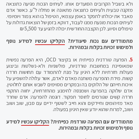
ולא בשביל הקרובים הסועדים אותו. לעיתים הנכות מגיעה כתוצאה
מזקנה טבעית ולעיתים כתוצאה מתאונה או מחלה ל"ע. כאשר אדם
מאבד את יכולתו לתפקד באופן עצמאי, הטיפול בו הוא צמוד ויומיומי.
לעיתים הנכות מונעת ממנו לעבוד, דווקא בזמן של הוצאות גדולות על
טיפולים וסיוע. לכן הקצבה החודשית יכולה להגיע עד 5,500 ₪
מתמודדים עם נכות סיעודית?
הקליקו עכשיו
למידע נוסף
ולמימוש זכויות בקלות ובמהירות.
5.
הפרעה טורדנית כפייתית או בקיצור OCD, היא הפרעה נפשית
שמאופיינת במחשבות טורדניות, פולשניות ולא-נשלטות וביצוע
פעולות חזרתיות ללא היגיון על מנת להתמודד עם תחושות חרדה
קשות. מידת ההפרעה משתנה מאדם לאדם, אשר עלולה להשפיע על
איכות חייהם של הלוקים בה ובמקרים מסוימים לשבש אותם לחלוטין.
אדם שלוקה בהפרעה ושמנסה להימנע מהחזרתיות, יחווה התקפי
חרדה קשים שגורמים לחוסר תפקוד. דוגמה להפרעה: אדם שחרד
מאד מזיהומים וחיידקים והוא חייב לשטוף ידיים עם סבון, שוב ושוב
ושוב, למרות שהוא יודע שאין היגיון בפעולה.
מתמודדים עם הפרעה טורדנית כפייתית?
הקליקו עכשיו
למידע
נוסף ולמימוש זכויות בקלות ובמהירות.