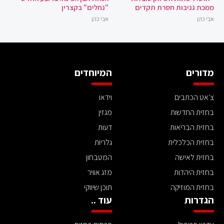
ממכת גניבות חסרת תקדים
"נחלים" בקצרין
אבי כהן
אבי כהן
מדורים
המיוחדים
צ'אט הכתבים
וידאו
בחזית החדשות
מגזין
בחזית הבריאות
דעות
בחזית הכלכלית
גלריות
בחזית לאישה
המטבחון
בחזית היהדות
מזג אוויר
בחזית המוזיקה
תוכן שיווקי
הגדרות
עוד ..