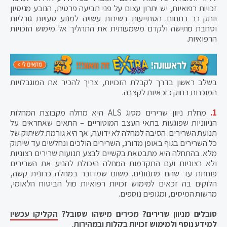
זכויות רפואיות, יש יתרון עצום על פני תביעה פרטית, הנובע מניסיון
וותק רב בתחום. הסתייעות בשירות עשויה למנוע טעויות גורליות
וסחבת מתישה ולקדם משמעותית את התהליך אל מימוש הזכויות
הרפואיות.
בשלב ראשון בדרך לקבלת הזכויות, צריך להכיר את המוגבלויות
המוכרות בחוק כזכאיות לקצבה.
1.
מחלת ניוון שרירים מסוג ALS היא מחלה מקבוצת המחלות
הניווניות שפוגעות בתאי העצב המוטוריים – התאים שאחראים על
תנועת השרירים. הסיבה למחלה לא ידועה, אך היא גורמת לשיתוק של
כל השרירים בגוף באופן מדורג, השרירים הולכים ונחלשים עד שיתוק
מלא. בהתחלה היא מתבטאת בקשיים לבצע תנועות שרירים רצוניות
ולא רצוניות ועם התקדמות המחלה היכולת להניע את השרירים
פוחתת עד שהם מתנוונים. משום שמדובר במחלה כרונית קשה,
הלוקים בה זכאים למימוש זכויות רפואיות מול הביטוח הלאומי,
מרשות המיסים, ומגופים נוספים.
סובלים מניוון שרירים? מכירים מישהו שסובל?
הקליקו עכשיו
למידע נוסף ולמימוש זכויות בקלות ובמהירות
.