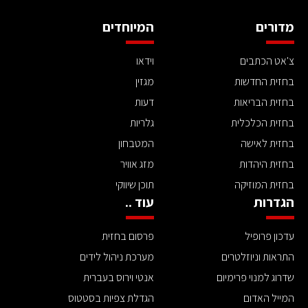
מדורים
המיוחדים
צ'אט הכתבים
וידאו
בחזית החדשות
מגזין
בחזית הבריאות
דעות
בחזית הכלכלית
גלריות
בחזית לאישה
המטבחון
בחזית היהדות
מזג אוויר
בחזית המוזיקה
תוכן שיווקי
הגדרות
עוד ..
עדכון פרופיל
פרסום בחזית
התראות וניוזלטרים
מערכת ניהול לידים
שדרוג למנוי פרימיום
אנטי וירוס בעברית
המייל האדום
הגדלת צפיות בסטטוס