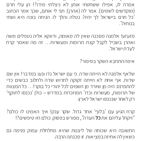
אמרה לו, אפילו ששחטתי אותן לא ניצלתי מידו?! הן עלי חרם
(מוקדשים לשמים). אמר לה (אהרן): תני לי אותם, שכך אמר הכתוב
'כל חרם בישראל לך יהיה'. נטלה והלך לו. הניחה בוכה היא ושתי
בנותיה".
מזעזע! אלמנה מסכנה שאין לה מאומה, ודווקא אליה נטפלים משה
ואהרן בשביל לקבל קצת תרומות ומעשרות… זה מה שאמר קרח
לעדת ישראל.
איפה התחבא השקר בסיפור?
שלאף אלמנה לא הייתה שדה. כי עם ישראל נדו ונעו במדבר! אין שם
שדות. אף אחת לא הייתה זקוקה לחרוש שדה ולחלוב כבשים כדי
להתפרנס. היה מן שיורד מן השמים לכל יהודי כל בוקר!… כל המצוות
של תרומות, מעשרות וכדו' המוזכרות במדרש – כולן 'נכנסו לתוקף'
רק לאחר שנכנסו ישראל לארץ.
קרח הגיע עם 'בלוף' אחד גדול. שקר ענק! איך האמינו לו כולם?
"ויקהל עליהם את
כל
העדה", מפורש בפסוק. כולם היו טיפשים?!
התשובה היא שכוחה של ליצנות שהיא מחלחלת עמוק פנימה גם
כשאין לה אחיזה במציאות. זו סכנתה הרבה.