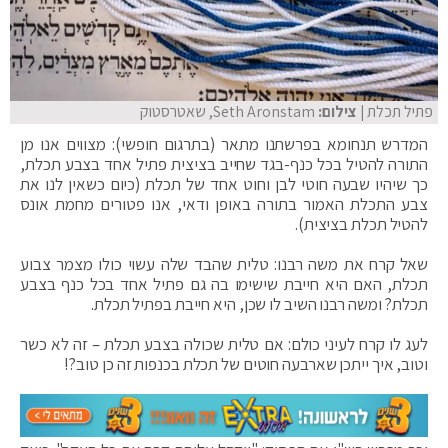
פתיל תכלת
| צילום:
Seth Aronstam, שאטרסטוק
המדרש תנחומא בפרשתנו מתאר (בתרגום חופשי): מצווים אנו מן
התורה להטיל בכל כנף-בגד שחייב בציצית פתיל אחד בצבע תכלת,
כך שיהיו שבעה חוטי לבן וחוט אחד של תכלת (כיום כשאין לנו את
צבע התכלת האמור בתורה באופן ודאי, אנו פטורים מחמת אונס
להטיל תכלת בציצית).
שאל קרח את משה רבנו: טלית שהבד שלה עשוי כולו מצמר צבוע
תכלת, האם היא חייבת שישימו בה גם פתיל אחד בכל כנף בצבע
תכלת? ומשה רבנו השיב לו שכן, היא חייבת בפתיל תכלת.
לעג לו קרח לעיני כולם: אם טלית שכולה בצבע תכלת – זה לא כשר
וטוב, איך ייתכן שארבעה חוטים של תכלת בכנפות זה כן טוב?!