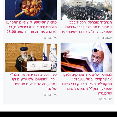
הגרב"ד פוברסקי הספיד בבכי
מחאת הקישקע: קיצוניים התפרעו
תמרורים את הגאון רבי אברהם
מול מסעדת צ'ולנט בירושלים, כי
שמואלביץ זצ"ל, מרבני ישיבת מיר
נשארה פתוחה אחרי השעה 23:00
מבזקן בחזית
אלי שפירא
נִצְּחוּ אֶרְאֶלִּים אֶת הַמְּצוּקִים וְנִשְׁבָּה
סערה סביב דבריו של מרן הגר"י
אֲרוֹן הַקֹּדֶשׁ | בגיל 106: זקן
יוסף: "שופטים שלא יודעים דף
המקובלים הגאון הצדיק רבי שלום
גמרא, מה הם יודעים מהחיים
שמואלי זצוק”ל נתבקש לישיבה
שלהם"
של מעלה
אלי שפירא
אלי שפירא