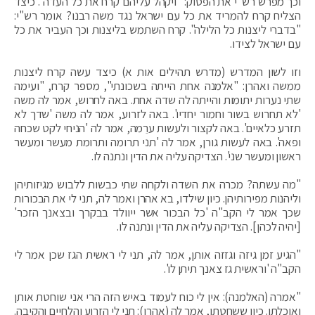
וכך מפרש רש"י את הפסוק: "ויקהל עליהם קרח את כל העדה". כיצד
הצליח קרח להמריד את כל עם ישראל נגד משה רבנו? אומר רש"י:
"בדברי ליצנות כל הלילה". קרח השתמש בליצנות וכך העביר את כל
עם ישראל לצידו.
וזו לשון המדרש (מדרש תהילים אות א) כיצד עשה קרח ליצנות
ממשה ואהרן: "אלמנה אחת הייתה בשכונתי", מספר קרח, "ועימה
שתי נערות יתומות והייתה לה שדה אחת. באה לחרוש, אמר לה משה
'לא תחרוש בשור וחמור יחדיו'. באה לזרוע, אמר לה משה 'שדך לא
תזרע כלאיים'. באה לקצור ולעשות ערֵמה, אמר לה 'הניחי לקט שכחה
ופאה'. באה לעשות גורן, אמר לה 'תני תרומה ותרומת מעשר ומעשר
ראשון ומעשר שני'. הצדיקה עליה את הדין ונתנה לו.
"מה עשתה? מכרה את השדה ולקחה שתי כבשות ללבוש מגיזותיהן
וליהנות מפירותיהן. כיון שילדו, בא אהרן ואמר לה, תני לי את הבכורות
שכך אמר לי הקב"ה 'כל הבכור אשר ייוולד בבקרך ובצאנך הזכר'
[יהיה לכהן]. הצדיקה עליה את הדין ונתנה לו.
"הגיע זמן גיזה וגזזה אותן, אמר לה, תני לי ראשית הגז שכן אמר לי
הקב"ה 'וראשית גז צאנך תיתן לו'.
"אמרה (האלמנה): אין לי כוח לעמוד באיש הזה הרי אני שוחטת אותן
ואוכלתן. כיון ששחטתן, אמר לה (אהרן): תני לי הזרוע והלחיים והקיבה.