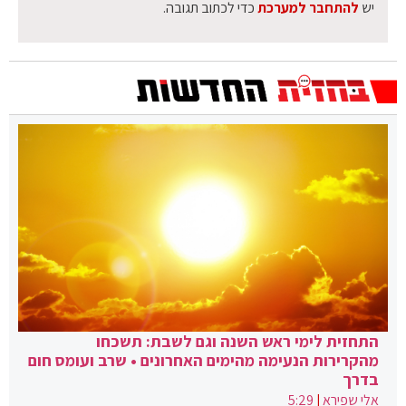
יש
להתחבר למערכת
כדי לכתוב תגובה.
התחזית לימי ראש השנה וגם לשבת: תשכחו
מהקרירות הנעימה מהימים האחרונים • שרב ועומס חום
בדרך
אלי שפירא
|
5:29