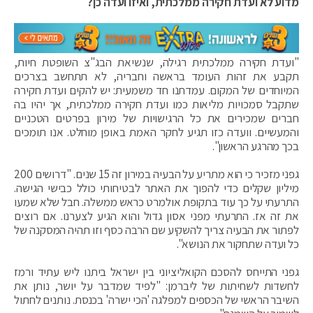
מדוע לא ועדת חקירה ממלכתית, ואיזו ועדה כן?
"ועדת חקירה ממלכתית רגילה, שנשיאת הבג"צ השופטת חיות,
תקבע את זהות העומד בראשה וחבריה, לא תתחשב בצרכים
המיוחדים של המקום. עמדתנו חד משמעית: יש להקים ועדת חקירה
שתקבל סמכויות מליאות כמו ועדת חקירה ממלכתית, אך יהיו בה
חברים שמכירים את כל הרגישויות של מירון בפרטים הטכניים
והמעשיים. וועדה כזו תגיע לחקר האמת באופן מוחלט. אנו תומכים
בכך מהרגע הראשון".
גפני מזכיר כי הוא מתריע על הבעיה במירון זה 15 שנים. "דרושים 200
מיליון שקלים כדי להפוך את האתר לבטיחותי כולל כבישי הגישה.
התרעתי על כך עוד בתקופת אולמרט כראש ממשלה. חבל שלא שמעו
את זה אז. התרעתי מפני אסון גדול והוא הגיע לצערנו. אם רוצים
לפתור את הבעיה צריך להשקיע שם הרבה כסף וזו תהיה המסקנה של
כל ועדה שתחקור את הנושא".
גפני התייחס להסכם הקואליציוני בין ישראל ביתנו ליש עתיד ורמז
לחשדות לשחיתות של ליברמן: "לפיד שמדבר על יושר, נותן את
השיבר הראשי של הכספים למפלגה 'הכי ישרה' בכנסת. נותנים לחתול