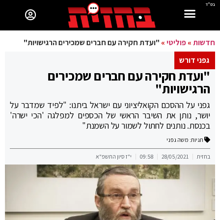
בס"ד
חדשות
»
פוליטי
»
"ועדת חקירה עם חברים שמכירים הרגישויות"
גפני דורש
"ועדת חקירה עם חברים שמכירים
הרגישויות"
גפני על ההסכם הקואליציוני עם ישראל ביתנו: "לפיד שמדבר על
יושר, נותן את השיבר הראשי של הכספים למפלגה 'הכי ישרה'
בכנסת. נותנים לחתול לשמור על השמנת"
תגיות:
משה גפני
בחזית
28/05/2021
09:58
י"ז סיון התשפ"א