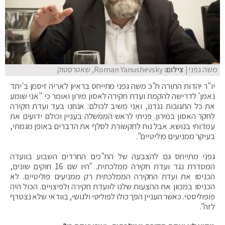
משה גפני
| צילום:
Roman Yanushevsky, שאטרסטוק
יו"ר יהדות התורה ח"כ משה גפני מתייחס בראיון לאריה זיסמן ב'יתד
נאמן' לדרישה להקמת ועדת חקירה לאסון מירון ואומר כי "אני שומע
את כל התגובות נגדנו, ואני משיב לכולם: אנחנו בעד ועדת חקירה
לחקר האסון במירון. פניתי לראש הממשלה בעניין וכולם ידועים את
עמדותי בנושא. אבל נוח לתקשורת לסלף את הדברים באופן מגמתי,
בעיקר ממניעים פוליטיים".
גפני מתייחס גם להצבעה של הח"כים החרדים השבוע בוועדה
המסדרת נגד ועדת חקירה ממלכתית. "היו שם 16 חוקים שונים,
הכניסו את ועדת החקירה הממלכתית רק ממניעים פוליטיים. לא
הכניסו במכוון את ההצעות שלנו לוועדת חקירה ולפיצויים. הכול היה
פופוליסטי. כאשר העניין הפך כולו לפוליטי ולגושי, בוודאי שלא נצטרף
לזה".