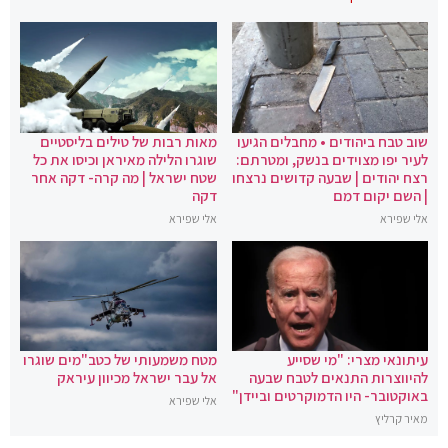
שוב טבח ביהודים • מחבלים הגיעו
מאות רבות של טילים בליסטיים
לעיר יפו מצוידים בנשק, ומטרתם:
שוגרו הלילה מאיראן וכיסו את כל
רצח יהודים | שבעה קדושים נרצחו
שטח ישראל | מה קרה- דקה אחר
| השם יקום דמם
דקה
אלי שפירא
אלי שפירא
עיתונאי מצרי: "מי שסייע
מטח משמעותי של כטב"מים שוגרו
להיווצרות התנאים לטבח שבעה
אל עבר ישראל מכיוון עיראק
באוקטובר- היו הדמוקרטים וביידן"
אלי שפירא
מאיר קרליץ