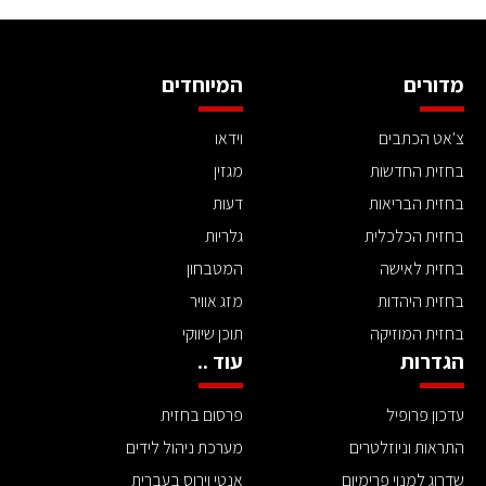
מדורים
המיוחדים
צ'אט הכתבים
וידאו
בחזית החדשות
מגזין
בחזית הבריאות
דעות
בחזית הכלכלית
גלריות
בחזית לאישה
המטבחון
בחזית היהדות
מזג אוויר
בחזית המוזיקה
תוכן שיווקי
הגדרות
עוד ..
עדכון פרופיל
פרסום בחזית
התראות וניוזלטרים
מערכת ניהול לידים
שדרוג למנוי פרימיום
אנטי וירוס בעברית