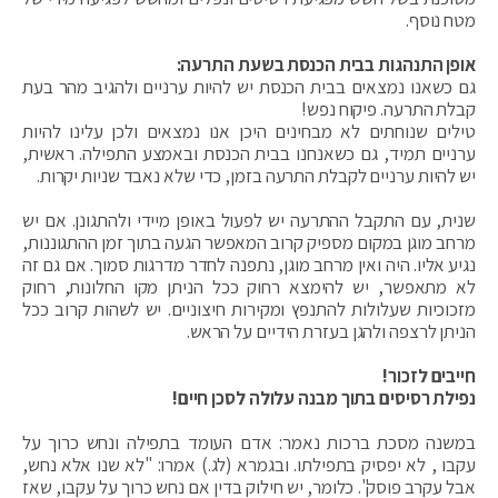
מטח נוסף.
אופן התנהגות בבית הכנסת בשעת התרעה:
גם כשאנו נמצאים בבית הכנסת יש להיות ערניים ולהגיב מהר בעת
קבלת התרעה. פיקוח נפש!
טילים שנוחתים לא מבחינים היכן אנו נמצאים ולכן עלינו להיות
ערניים תמיד, גם כשאנחנו בבית הכנסת ובאמצע התפילה. ראשית,
יש להיות ערניים לקבלת התרעה בזמן, כדי שלא נאבד שניות יקרות.
שנית, עם התקבל ההתרעה יש לפעול באופן מיידי ולהתגונן. אם יש
מרחב מוגן במקום מספיק קרוב המאפשר הגעה בתוך זמן ההתגוננות,
נגיע אליו. היה ואין מרחב מוגן, נתפנה לחדר מדרגות סמוך. אם גם זה
לא מתאפשר, יש להימצא רחוק ככל הניתן מקו החלונות, רחוק
מזכוכיות שעלולות להתנפץ ומקירות חיצוניים. יש לשהות קרוב ככל
הניתן לרצפה ולהגן בעזרת הידיים על הראש.
חייבים לזכור!
נפילת רסיסים בתוך מבנה עלולה לסכן חיים!
במשנה מסכת ברכות נאמר: אדם העומד בתפילה ונחש כרוך על
עקבו , לא יפסיק בתפילתו. ובגמרא (לג.) אמרו: "לא שנו אלא נחש,
אבל עקרב פוסק". כלומר, יש חילוק בדין אם נחש כרוך על עקבו, שאז