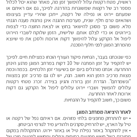
ראשית, מטח רקטות עלול להימשך זמן מה, מאחר שהוא יכול לכלול
מספר רב של רקטות שמשוגרות בהדרגה. לפיכך, גם אם ראיתם או
שמעתם יירוט או נפילה של רקטה, ייתכן שהירי עדיין בעיצומו
ושהאיום טרם חלף. שנית, מערכות ההגנה אינן נותנות מענה הגנתי
מלא. משום כך מסוכן להישאר בחוץ או לצאת החוצה כדי לצפות
ביירוטים או כדי לצלם אותם. שלישית, הזמן שלוקח לשברי היירוט
ליפול אל הקרקע עלול להימשך דקות ארוכות ולסכן את מי שיוצא
מהמרחב המוגן לפני חלוף הסכנה.
כפי שנוכחנו בעבר, הנחיות פיקוד העורף הוכחו כמצילות חיים. לפיכך
יש להקפיד על זמן המתנה של 10 דקות במרחב המוגן מרגע הינתן
ההתרעה. אנחנו מורגלים ביום יום בשיעורי זמן הלכתיים. בכמה וכמה
מצוות מרכיב הזמן הוא חשוב. הנה, יש לנו גם מרכיב זמן במצוות
"ונשמרתם". הגדרת זמן ברורה והגיון בצידה. זכרו: מטחי רקטות
עלולים להמשיך ושברי יירוט עלולים ליפול אל הקרקע גם דקות
ארוכות לאחר ההתרעה.
משום כך, חשוב להקפיד על ההנחיות.
לאחר היציאה ממרחב המוגן
• יש להתרחק מחפצים בלתי מזוהים. אם ראיתם נפל של רקטה או
טיל על הארץ, יש להרחיק סקרנים ולהודיע מיד לגורמי הביטחון.
• אין להתקהל באזור נפילת טיל או באזור יירוט. ההתקהלות במקום
מסוכנת בשל חשש מפגיעת רסיסים ונפלים ומחשש לפגיעה מירי של