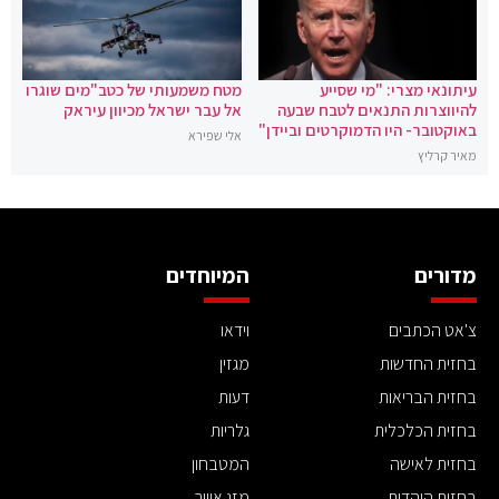
עיתונאי מצרי: "מי שסייע
מטח משמעותי של כטב"מים שוגרו
להיווצרות התנאים לטבח שבעה
אל עבר ישראל מכיוון עיראק
באוקטובר- היו הדמוקרטים וביידן"
אלי שפירא
מאיר קרליץ
מדורים
המיוחדים
צ'אט הכתבים
וידאו
בחזית החדשות
מגזין
בחזית הבריאות
דעות
בחזית הכלכלית
גלריות
בחזית לאישה
המטבחון
בחזית היהדות
מזג אוויר