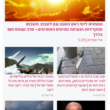
התחזית לימי ראש השנה וגם לשבת: תשכחו
מהקרירות הנעימה מהימים האחרונים • שרב ועומס חום
בדרך
אלי שפירא
|
5:29
שוב טבח ביהודים • מחבלים הגיעו
מאות רבות של טילים בליסטיים
לעיר יפו מצוידים בנשק, ומטרתם:
שוגרו הלילה מאיראן וכיסו את כל
רצח יהודים | שבעה קדושים נרצחו
שטח ישראל | מה קרה- דקה אחר
| השם יקום דמם
דקה
אלי שפירא
אלי שפירא