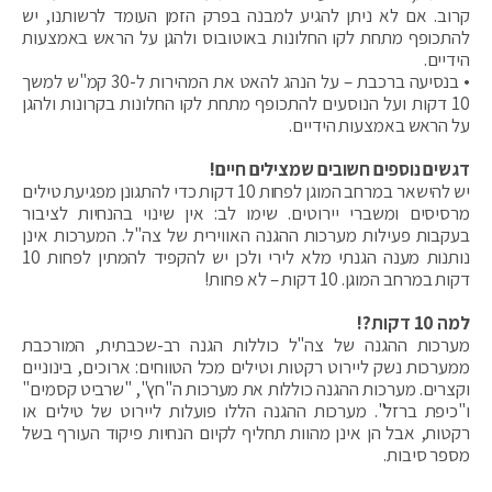
קרוב. אם לא ניתן להגיע למבנה בפרק הזמן העומד לרשותנו, יש
להתכופף מתחת לקו החלונות באוטובוס ולהגן על הראש באמצעות
הידיים.
• בנסיעה ברכבת – על הנהג להאט את המהירות ל-30 קמ"ש למשך
10 דקות ועל הנוסעים להתכופף מתחת לקו החלונות בקרונות ולהגן
על הראש באמצעות הידיים.
דגשים נוספים חשובים שמצילים חיים!
יש להישאר במרחב המוגן לפחות 10 דקות כדי להתגונן מפגיעת טילים
מרסיסים ומשברי יירוטים. שימו לב: אין שינוי בהנחיות לציבור
בעקבות פעילות מערכות ההגנה האווירית של צה"ל. המערכות אינן
נותנות מענה הגנתי מלא לירי ולכן יש להקפיד להמתין לפחות 10
דקות במרחב המוגן. 10 דקות – לא פחות!
למה 10 דקות?!
מערכות ההגנה של צה"ל כוללות הגנה רב-שכבתית, המורכבת
ממערכות נשק ליירוט רקטות וטילים מכל הטווחים: ארוכים, בינוניים
וקצרים. מערכות ההגנה כוללות את מערכות ה"חץ", "שרביט קסמים"
ו"כיפת ברזל". מערכות ההגנה הללו פועלות ליירוט של טילים או
רקטות, אבל הן אינן מהוות תחליף לקיום הנחיות פיקוד העורף בשל
מספר סיבות.