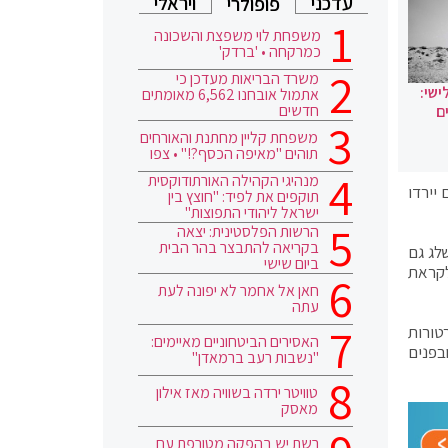
עדכני
ויראלי
פופולרי
משפחת לוי משפצת והשכונה
כמרקחה • 'ברדק'
משרד הבריאות מעדכן כי
ישי:
אתמול אובחנו 6,562 מאומתים
חדשים
ם
משפחת קליין מחתנת והאורחים
תוהים "מאיפה הכסף?!" • צפו
מנהיגי הקהילה האורתודוקסית
יירדו
תוקפים את לפיד: "חוצץ בין
ישראל ליהודי התפוצות"
הרשות הפלסטינית: יצאה
בקריאה להתבצר בהר הבית
לג גם
ביום שישי
לקראת
חאן אל אחמר לא יפונה לעת
עתה
רטורות
האסירים הביטחוניים מאיימים:
בפנים
"נשבות רעב ברמאדן"
טוויטר ירדה בשוויה מאז אילון
מאסק
רשת יש בהפקה מטורפת עם