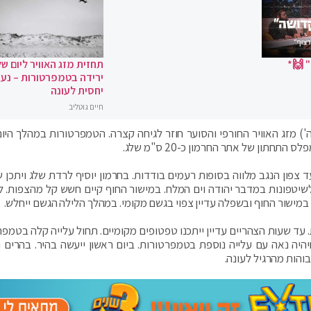
 🙌*
תחזית מזג האוויר ליום של
ירידה בטמפרטורות – נעי
יחסית לעונה
חיים גוטליב
ה') מזג האוויר החורפי והסוער חוזר לגיחה קצרה. הטמפרטורות במהלך היום 
חתון של אתר החרמון כ-20 ס"מ שלג.
צפון הנגב מלווה בסופות רעמים בודדות. בחרמון יוסיף לרדת שלג ויתכן ש
 לשיטפונות במדבר יהודה וים המלח. במישור החוף קיים חשש קל מהצפות. 
 במישור החוף ובשפלה עדיין צפוי בגשם מקומי. במהלך הלילה הגשם ייחלש.
ת. עד שעות הצהריים עדיין ייתכנו טפטופים מקומיים. תחול עלייה קלה בטמפ
ויהיה נאה עם עלייה נוספת בטמפרטורות. ביום ראשון ייעשה בהיר. בהרים ו
והות מהרגיל לעונה.