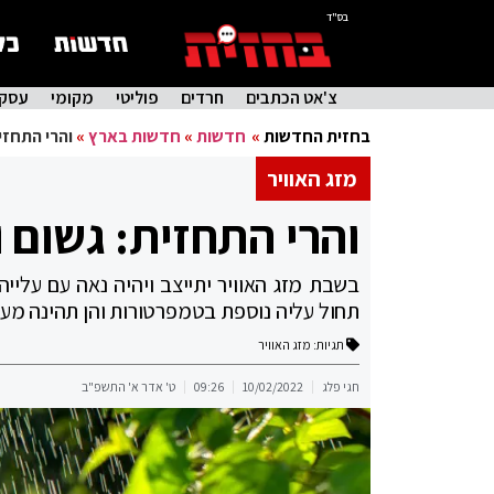
בס"ד
צ'אט הכתבים
חרדים
פוליטי
מקומי
עסקי
בחזית החדשות
»
חדשות
»
חדשות בארץ
»
והרי התחזי
מזג האוויר
והרי התחזית: גשום 
בשבת מזג האוויר יתייצב ויהיה נאה עם עלייה
תחול עליה נוספת בטמפרטורות והן תהינה מעט
תגיות:
מזג האוויר
חגי פלג
10/02/2022
09:26
ט' אדר א' התשפ"ב