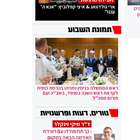
ארי גולדוואג & איצי קפלוביץ: "אנא ה'
ים
עננו"
ן
צילום:
קובי גדעון / לע"מ
ראש הממשלה בנימין נתניהו בהרמת כוסית
לקראת ראש השנה במוסד, בשב"כ ועם
פורום מטכ"ל
ד"ר מיקי וינקלר
: כך תתמודדו עם רעידת
האדמה הבאה במקום