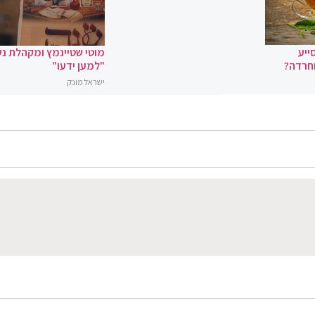
ייע
מוטי שטיינמץ ומקהלת נ
וחרדה?
"למען ידעו"
ישראל מונק