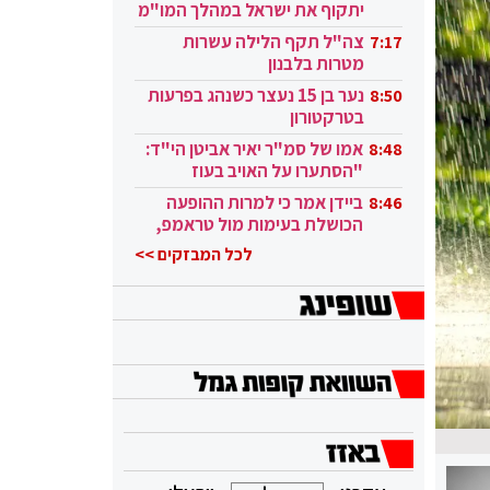
יתקוף את ישראל במהלך המו"מ
בקטאר"
צה"ל תקף הלילה עשרות
7:17
מטרות בלבנון
נער בן 15 נעצר כשנהג בפרעות
8:50
בטרקטורון
אמו של סמ"ר יאיר אביטן הי"ד:
8:48
"הסתערו על האויב בעוז
ובגבורה"
ביידן אמר כי למרות ההופעה
8:46
הכושלת בעימות מול טראמפ,
הוא ממשיך
לכל המבזקים >>