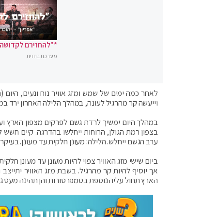
*"להחזירם לקדושה"
מערכת בחזית
לאחר כמה ימים של שמש ומזג אוויר נוח ונעים, היום (
וייעשה קר מהרגיל לעונה, במהלך הלילה האחרון ירד במפלס הת
במהלך היום ימשיך לרדת גשם לפרקים מצפון הארץ ועד 
בצפון רמת הגולן, הרוחות ייחלשו בהדרגה. קיים חשש
ערב הגשם ייחלש. הלילה: מעונן חלקית עד מעונן. בעיקר
ביום שישי מזג האוויר צפוי להיות מעונן עד מעונן חלקי
אך יוסיף להיות קר מהרגיל. בשבת מזג האוויר יתייצב 
הארץ תחול עליה נוספת בטמפרטורות והן תהינה מעט גב