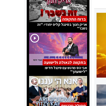
ברוח התקופה
אריק חנוך בסינגל קליפ יחודי: "זה
נשבר"
בתקווה לגאולה ולישועה
אבי הס מרגש עם סינגל חדש:
"לישועתך"
תפילה מרגשת