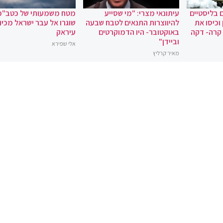
 בליסטיים
עיתונאי מצרי: "מי שסייע
מטח משמעותי של כטב"מ
וכיסו את
להיווצרות התנאים לטבח שבעה
שוגרו אל עבר ישראל מכיוו
 קרה- דקה
באוקטובר- היו הדמוקרטים
עיראק
וביידן"
אלי שפירא
מאיר קרליץ