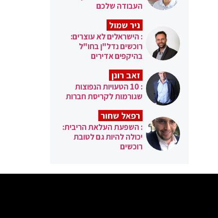
העבודה שלכם
ניר שמול
: הישראלים לא עוצרים:
רוכשים נדל"ן בחו"ל
בהיקפים אדירים
זאב רונן
: 10 הטעויות הנפוצות
שגורמות לקריסת חברות
רפאל שחור
: השפעת העלאת הריבית:
יכולה להיות גם לטובת
רוכשים