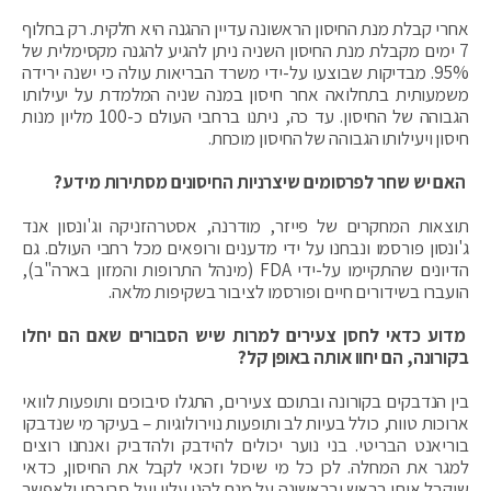
אחרי קבלת מנת החיסון הראשונה עדיין ההגנה היא חלקית. רק בחלוף
7 ימים מקבלת מנת החיסון השניה ניתן להגיע להגנה מקסימלית של
95%. מבדיקות שבוצעו על-ידי משרד הבריאות עולה כי ישנה ירידה
משמעותית בתחלואה אחר חיסון במנה שניה המלמדת על יעילותו
הגבוהה של החיסון. עד כה, ניתנו ברחבי העולם כ-100 מליון מנות
חיסון ויעילותו הגבוהה של החיסון מוכחת.
האם יש שחר לפרסומים שיצרניות החיסונים מסתירות מידע?
תוצאות המחקרים של פייזר, מודרנה, אסטרהזניקה וג'ונסון אנד
ג'ונסון פורסמו ונבחנו על ידי מדענים ורופאים מכל רחבי העולם. גם
הדיונים שהתקיימו על-ידי FDA (מינהל התרופות והמזון בארה"ב),
הועברו בשידורים חיים ופורסמו לציבור בשקיפות מלאה.
מדוע כדאי לחסן צעירים למרות שיש הסבורים שאם הם יחלו
בקורונה, הם יחוו אותה באופן קל?
בין הנדבקים בקורונה ובתוכם צעירים, התגלו סיבוכים ותופעות לוואי
ארוכות טווח, כולל בעיות לב ותופעות נוירולוגיות – בעיקר מי שנדבקו
בוריאנט הבריטי. בני נוער יכולים להידבק ולהדביק ואנחנו רוצים
למגר את המחלה. לכן כל מי שיכול וזכאי לקבל את החיסון, כדאי
שיקבל אותו בראש ובראשונה על מנת להגן עליו ועל סביבתו ולאפשר