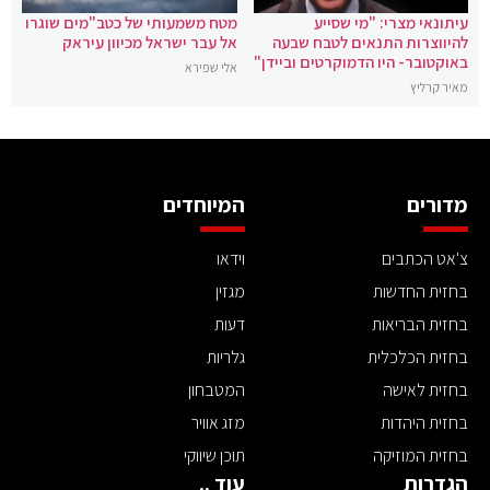
עיתונאי מצרי: "מי שסייע
מטח משמעותי של כטב"מים שוגרו
להיווצרות התנאים לטבח שבעה
אל עבר ישראל מכיוון עיראק
באוקטובר- היו הדמוקרטים וביידן"
אלי שפירא
מאיר קרליץ
מדורים
המיוחדים
צ'אט הכתבים
וידאו
בחזית החדשות
מגזין
בחזית הבריאות
דעות
בחזית הכלכלית
גלריות
בחזית לאישה
המטבחון
בחזית היהדות
מזג אוויר
בחזית המוזיקה
תוכן שיווקי
הגדרות
עוד ..