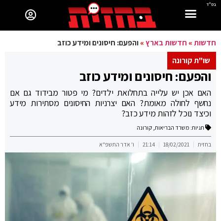
בס"ד
חדשות
»
חדשות בארץ
»
והפעם: חיסונים ומידע כוזב
שו"ת קורונה
והפעם: חיסונים ומידע כוזב
האם אכן יש עלייה בתחלואת ילדים? מי פטור מבידוד גם אם
נחשף לחולה מאומת? האם יצרניות החיסונים מסתירות מידע
וכיצד נוכל לזהות מידע כזב?
תגיות:
משרד הבריאות
,
קורונה
בחזית
18/02/2021
21:14
ו' אדר התשפ"א