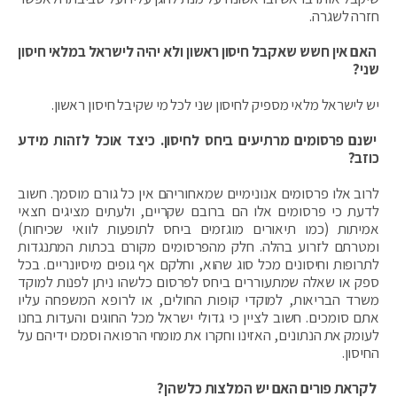
חזרה לשגרה.
האם אין חשש שאקבל חיסון ראשון ולא יהיה לישראל במלאי חיסון
שני?
יש לישראל מלאי מספיק לחיסון שני לכל מי שקיבל חיסון ראשון.
ישנם פרסומים מרתיעים ביחס לחיסון. כיצד אוכל לזהות מידע
כוזב?
לרוב אלו פרסומים אנונימיים שמאחוריהם אין כל גורם מוסמך. חשוב
לדעת כי פרסומים אלו הם ברובם שקריים, ולעתים מציגים חצאי
אמיתות (כמו תיאורים מוגזמים ביחס לתופעות לוואי שכיחות)
ומטרתם לזרוע בהלה. חלק מהפרסומים מקורם בכתות המתנגדות
לתרופות וחיסונים מכל סוג שהוא, וחלקם אף גופים מיסיונריים. בכל
ספק או שאלה שמתעוררים ביחס לפרסום כלשהו ניתן לפנות למוקד
משרד הבריאות, למוקדי קופות החולים, או לרופא המשפחה עליו
אתם סומכים. חשוב לציין כי גדולי ישראל מכל החוגים והעדות בחנו
לעומק את הנתונים, האזינו וחקרו את מומחי הרפואה וסמכו ידיהם על
החיסון.
לקראת פורים האם יש המלצות כלשהן?