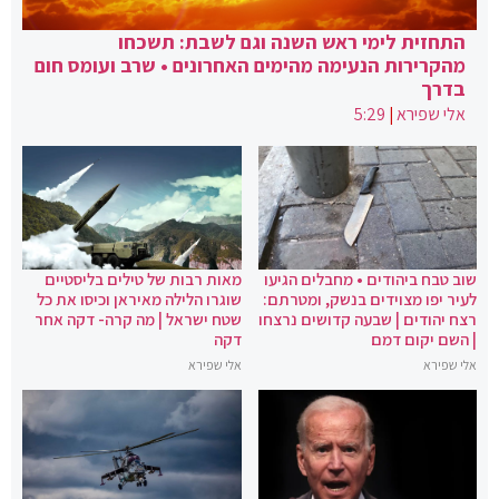
התחזית לימי ראש השנה וגם לשבת: תשכחו
מהקרירות הנעימה מהימים האחרונים • שרב ועומס חום
בדרך
אלי שפירא
|
5:29
שוב טבח ביהודים • מחבלים הגיעו
מאות רבות של טילים בליסטיים
לעיר יפו מצוידים בנשק, ומטרתם:
שוגרו הלילה מאיראן וכיסו את כל
רצח יהודים | שבעה קדושים נרצחו
שטח ישראל | מה קרה- דקה אחר
| השם יקום דמם
דקה
אלי שפירא
אלי שפירא