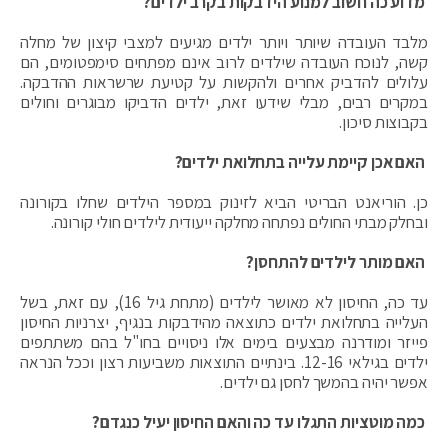
מדוע כה חשוב למנוע הידבקות בקרב ילדים?
מלבד העובדה שיותר ויותר ילדים מגיעים למצבי קיצון של מחלה
קשה, לנוכח העובדה שילדים לרוב אינם מפתחים סימפטומים, הם
עלולים להדביק אחרים ולהקשות על קטיעת שרשראות ההדבקה.
במקרים רבים, מבלי שידעו זאת, ילדים הדביקו מבוגרים וחולים
בקבוצות סיכון.
האם אכן קיימת עלייה בתחלואת ילדים?
כן. הוריאנט הבריטי הביא לזינוק במספר הילדים שחלו בקורונה
ובחלק מבתי החולים נפתחה מחלקה ייעודית לילדים חולי קורונה.
האם מותר לילדים להתחסן?
עד כה, החיסון לא מאושר לילדים (מתחת גיל 16), עם זאת, בשל
העלייה בתחלואת ילדים כתוצאה מהידבקות בנגיף, יצרניות החיסון
פייזר ומודרנה מבצעים בימים אלו ניסויים בחו"ל בהם משתתפים
ילדים בגילאי 12-16. בינתיים התוצאות משביעות רצון וככל הנראה
אפשר יהיה בהמשך לחסן גם ילדים.
כמה מוטציות התגלו עד כה והאם החיסון יעיל כנגדם?