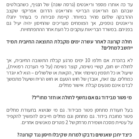
עד כה אותרו מספר וריאנטים (גרסה שונה) של הנגיף, כשהבולטים
שבהם הם הוריאנט הבריטי והוריאנט הדרום אפריקני שקצב
ההדבקה שלהם מהיר במיוחד. קיימת סבירות כי בעתיד יתגלו
וריאנטים נוספים, אך המומחים מעריכים שהחיסון יהיה יעיל גם
בפניהם. במשרד הבריאות עוקבים כל העת אחר ההתפתחויות.
חולה קורונה לאחר עשרה ימים מקבלת התוצאה החיובית תמיד
ייחשב למחלים?
לא בהכרח. אם חלפו 10 ימים מרגע קבלת התשובה החיובית, אך
לחולה יש חום, קשיי נשימה, קוצר נשימה (על פי הערכה רפואית),
שיעול או כל תסמין נשימתי אחר, הקאות או שלשולים – הוא לא יוגדר
כמחלים. עם זאת, אובדן של חוש הטעם או חוש הריח ושיעול מתמשך
לבדם אינם מונעים קבלת אישור מחלים.
מי פטור מבידוד גם אם נחשף לחולה או חזר מחו"ל?
בעל תעודת מתחסן פטור מבידוד. גם מי שנושא בתעודת מחלים
פטור מחובת בידוד. גם מתחסן וגם מחלים חייבים להמשיך להקפיד
על עטיית מסכה ושמירת מרחק של 2 מטרים מאנשים אחרים.
כיצד יתכן שאנשים נדבקו למרות שקיבלו חיסון נגד קורונה?