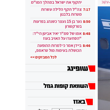
עקוב
יתקוף את ישראל במהלך המו"מ
בקטאר"
צה"ל תקף הלילה עשרות
7:17
מטרות בלבנון
נער בן 15 נעצר כשנהג בפרעות
8:50
בטרקטורון
אמו של סמ"ר יאיר אביטן הי"ד:
8:48
"הסתערו על האויב בעוז
ובגבורה"
ביידן אמר כי למרות ההופעה
8:46
הכושלת בעימות מול טראמפ,
הוא ממשיך
לכל המבזקים >>