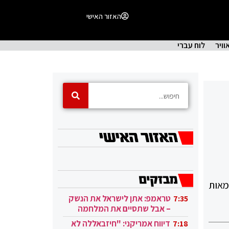
האזור האישי
וויר
לוח עברי
מאות
טראמפ: אתן לישראל את הנשק
7:35
– אבל שתסיים את המלחמה
בעזה
דיווח אמריקני: "חיזבאללה לא
7:18