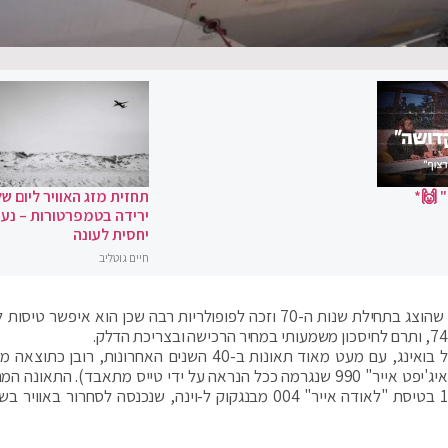
 🙌*
תחזית מזג האוויר ליום של
ירידה בטמפרטורות – נעי
יחסית לעונה
חיים גוטליב
הבואינג 767 פותח על מנת להתחרות באיירבוס A300 שהוצג בתחילת שנות ה-70 וזכה לפופולריות רבה שכן הוא איפש
ה-767 נחשב לאחד המטוסים האמינים בהיסטוריה של בואינג, עם מעט מאוד תאונות ב-40 השנים האחרונות, רו
אנוש (טיסת "אייר צ'יינה" 129, "אטלס אייר" 3591 ו"איג'יפט אייר" 990 שנגרמה ככל הנראה על ידי טייס מתאבד). הת
היחידה שקשורה לתקלה טכנית במטוס אירעה ב-1991 בטיסת "לאודה אייר" 004 מבנגקוק ל-וינה, שנכנסה לסחרור 