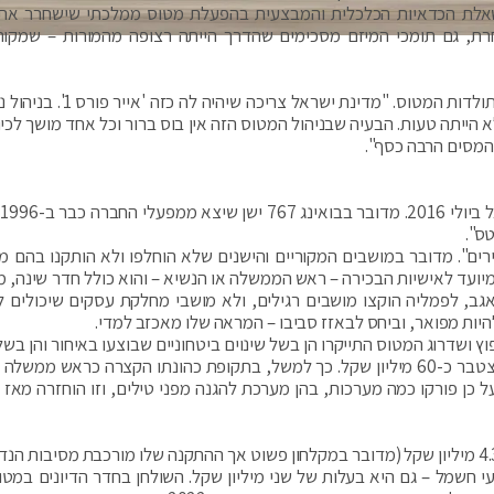
 שאלת הכדאיות הכלכלית והמבצעית בהפעלת מטוס ממלכתי שישחרר את
רת, גם תומכי המיזם מסכימים שהדרך הייתה רצופה מהמורות – שמקור
"זאת פארסה מזעזעת", אמר ל-ynet גורם שמעורה בתולדות המטוס. "מדינת ישראל 
יותר יקר ממטוסים חכורים. גם הבחירה בדגם 767 לא הייתה טעות. הבעיה שבניהול המטוס הזה אין בוס ברור וכל אחד מושך לכ
המסים הרבה כסף".
ה
-80 שייכים למחלקת "תיירים". מדובר במושבים המקוריים והישנים שלא הוחלפו ולא הותקנו בהם
ועד לאישיות הבכירה – ראש הממשלה או הנשיא – והוא כולל חדר שינה, 
גב, לפמליה הוקצו מושבים רגילים, ולא מושבי מחלקת עסקים שיכולים ל
היות מפואר, וביחס לבאזז סביבו – המראה שלו מאכזב למדי.
 ושדרוג המטוס התייקרו הן בשל שינוים ביטחוניים שבוצעו באיחור והן בשל 
עיצוב שדרשה לשכת נתניהו למתחם האישי, שעלו במצטבר כ-60 מיליון שקל. כך למשל, בתקופת כהונתו הקצרה כראש מ
 כן פורקו כמה מערכות, בהן מערכת להגנה מפני טילים, וזו הוחזרה מאז 
כמו כן נוספו למטוס בשלב מתקדם מקלחון בעלות של 4.3 מיליון שקל (מדובר במקלחון פשוט אך ההתקנה שלו מורכבת מסיבות 
 חשמל – גם היא בעלות של שני מיליון שקל. השולחן בחדר הדיונים במטוס