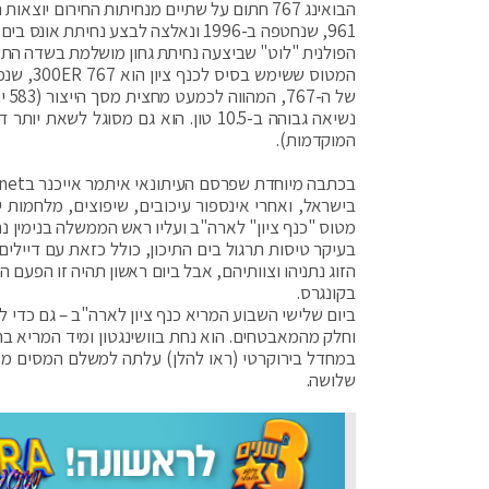
הבואינג 767 חתום על שתיים מנחיתות החירום 
961, שנחטפה ב-1996 ונאלצה לבצע נח
הפולנית "לוט" שביצעה נחיתת גחון מושלמת בשדה הת
המוקדמות).
בישראל, ואחרי אינספור עיכובים, שיפוצים, מלחמות יה
בעיקר טיסות תרגול בים התיכון, כולל כזאת עם דייל
הזוג נתניהו וצוותיהם, אבל ביום ראשון תהיה זו הפע
בקונגרס.
ביום שלישי השבוע המריא כנף ציון לארה"ב – גם כדי
וחלק מהמאבטחים. הוא נחת בוושינגטון ומיד המריא 
שלושה.