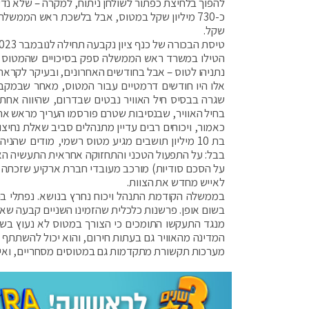
שקל.
הטילו במשרד ראש הממשלה ספק בסיכויים שהמטוס 
נתניהו לטוס – אבל בחודשים האחרונים, ובעיקר לקרא
אלו היו חודשים דרמטיים עבור המטוס, מאחר שבמקביל
בחיל האוויר, שבנסיבות שטרם פורסמו העריך מראש את 
כאמור, ויכוחים רבים עדיין מתנהלים סביב שאלת נחי
בת 10 מיליון תושבים מגיע מטוס רשמי, מודים שה
בבל: על התפעול הטכני והתחזוקה אחראית התעשיה האוו
על הסכם סודיות) מורכב מעובדי חברת ארקיע שזכתה 
לאייש מחדש את הצוות.
בממשלה הקודמת התנהל ויכוח נחרץ בנושא. נפתלי ב
בשום אופן. פרשנות כלכלית שהזמינו השניים קבעה שאין 
מנגד התעקשו התומכים כי הצורך במטוס לא נעוץ בשיק
מערכות תקשורת מתקדמות גם במטוסים מסחריים, ואין ש