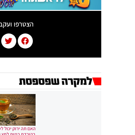
הצטרפו ועקב
האם תה ירוק יכול לס
בהורדת רמות לחץ 