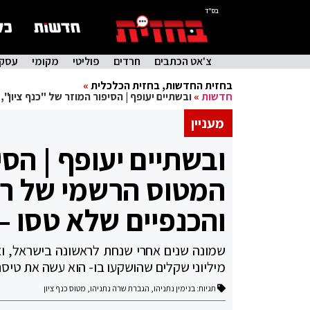
בס"ד
צ'אט הכתבים
חרדים
פוליטי
מקומי
עסקי
בחזית החדשות
,
בחזית הכלכלית
»
חדשות
»
ובשתיים יעופף | הסיפור המוזר של "כנף ציון
מעניין
ובשתיים יעופף | הסי
המטוס הרשמי של ר
והכנפיים שלא טסו –
שמונה שנים אחרי שנחת לראשונה בישראל, ואח
מיליוני שקלים שהושקעו בו- הוא עשה את טיס
תגיות:
בנימין נתניהו
,
הגברת שרה נתניהו
,
מטוס כנף ציון