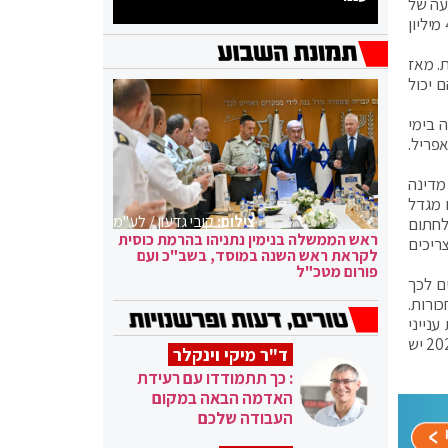
ין שהקבינט אישר השקעה של
כ-730 מיליון שקל במטוס, אבל בלשכת ראש הממשלה אומרים שמדובר היה בהערכות מוקדמות ושהסכום בפועל עומד על כ-400 מיליון
תוכניות. מאז
 יכול
 בימי
דרום, שהיווה אחת ממטרות מתקפת הטילים והכטב"מים ששיגרה איראן לישראל ב-13/14 באפריל.
מדינה
ו מגדל
צילום:
קובי גדעון / לע"מ
לחתום
ראש הממשלה בנימין נתניהו בהרמת כוסית
ריכים
לקראת ראש השנה במוסד, בשב"כ ועם
פורום מטכ"ל
ם לכך
כורות.
נייני
המדינה מהאוויר גם בעתות חירום, והוא יכול להשתתף בישיבות הרגישות ביותר מגובה 30 אלף רגל. על כך עונים המתנגדים שב-2024 יש
ד"ר מיקי וינקלר
: כך תתמודדו עם רעידת
האדמה הבאה במקום
העבודה שלכם