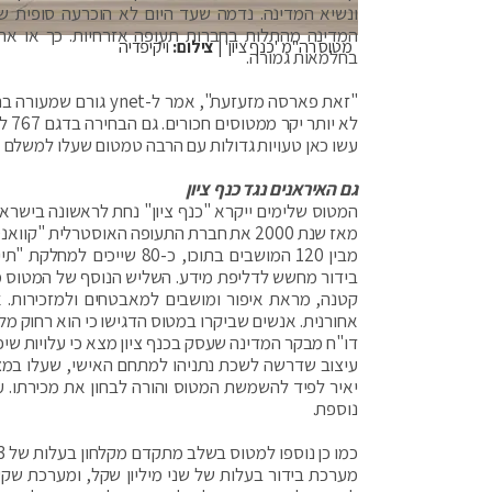
ונשיא המדינה. נדמה שעד היום לא הוכרעה סופית
המדינה מהתלות בחברות תעופה אזרחיות. כך או אח
מטוס רה"מ 'כנף ציון'
| צילום:
ויקיפדיה
בחלמאות גמורה.
לא 
עשו כאן טעויות גדולות עם הרבה טמטום שעלו למשלם 
גם האיראנים נגד כנף ציון
מאז שנת 2000 את חברת התעופה האוסטרלית "קוואנטס".
מבין 120 המושבים בתוכו, כ
בידור מחשש לדליפת מידע. השליש הנוסף של המטוס מי
קטנה, מראת איפור ומושבים למאבטחים ולמזכירות. א
אחורנית. אנשים שביקרו במטוס הדגישו כי הוא רחוק מל
דו"ח מבקר המדינה שעסק בכנף ציון מצא כי עלויות שיפוץ
יאיר לפיד להשמשת המטוס והורה לבחון את מכירתו. על
נוספת.
מערכת בידור בעלות של שני מיליון שקל, ומערכת שקעי