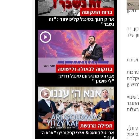
 ראשי
 חלקן
ברוח התקופה
אריק חנוך בסינגל קליפ יחודי: "זה
נשבר"
צריכה שיהיה לה כזה 'אייר פורס 1'. בניהול נכון, זה
יוון שלו.
מטוס שלימים ייקרא "כנף ציון" נחת לראשונה בישראל ביולי 2016. מדובר בבואינג 767 ישן שיצא ממפעלי החברה כבר ב-1996 ושירת
בתקווה לגאולה ולישועה
 מערכות
אבי הס מרגש עם סינגל חדש:
מקלחת
"לישועתך"
הישען
שינויי
משלה התנגד
בעלות
תפילה מרגשת
הנדסיות),
ארי גולדוואג & איצי קפלוביץ: "אנא ה'
 יכול
עננו"