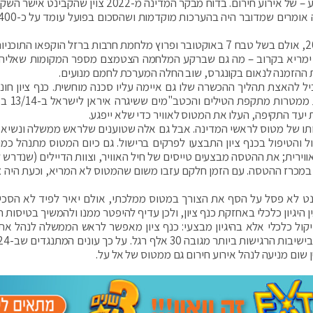
להפוך בלחיצת כפתור לשולחן ניתוח, למקרה – שלא נדע – של אירוע חירום. בדוח מבקר המדינה מ-2022 צו
טיסת הבכורה של כנף ציון נקבעה תחילה לנובמבר 2023, אולם בשל טבח 7 באוקטובר ופרוץ מלחמת חרבות ברזל הוקפאו ה
ימריא בקרוב – מה גם שברקע המלחמה הצטמצם מספר המקומות שאליהם
ת ההזמנה לנאום בקונגרס, שוב החלה המערכת לחמם מנועים.
 להאצת תהליך ההכשרה שלו גם איימה עליו סכנה מוחשית. כנף ציון חונה
שגרה בבסיס חיל האוויר נבטים שב
יעד התקיפה, העלו את המטוס לאוויר כדי שלא ייפגע.
צותו של מטוס לראשי המדינה. אבל גם אלה שטוענים שלראש ממשלה ונשיא 
ניהול והטיפול בכנף ציון התבצעו לפרקים ברישול. גם כיום המטוס מתנהל כמ
ירית; את ההטסה מבצעים טייסים של חיל האוויר, וצוות הדיילים (שנדרש 
במכרז ההטסה. עם הזמן חלקם עזבו משום שהמטוס לא המריא, וכעת היה צ
נט לא פסל על הסף את הצורך במטוס ממלכתי, אולם יאיר לפיד לא הסכי
היגיון כלכלי באחזקת כנף ציון, ולכן עדיף להיפטר ממנו ולהמשיך בטיסות ח
ול כלכלי אלא בהיגיון מבצעי: כנף ציון מאפשר לראש הממשלה לנהל את ע
ום מניעה לנהל אירוע חירום גם ממטוס של אל על.