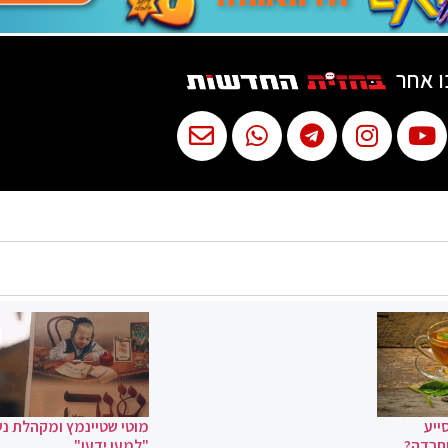
ו אחר
ייע
מוטי שטיינמץ ומקהלת נ
וחרדה?
"למען ידעו"