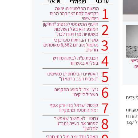
עדכני
ויראלי
פופולרי
הרשות הפלסטינית: יצאה
בקריאה להתבצר בהר הבית
ביום שישי
הייעוץ המשפטי לכנסת: "התיקון
המוצע הוא בעל השלכות
משטריות מרחיקות לכת"
משרד הבריאות מעדכן כי
אתמול אובחנו 6,562 מאומתים
חדשים
הכנסת ס"ת לבית המדרש
ישי:
בעלזא באשדוד
ם
האסירים הביטחוניים מאיימים:
"נשבות רעב ברמאדן"
גנץ: "צה"ל סופג התקפות
בשביל לייקים"
ר טיסות ליעדים
קונסול ישראל בניו יורק אסף
בן כתוצאה מטעויות
זמיר התפטר מתפקידו
אונה המתועדת
גרוטו: "לא חושב שאפשר
באוויר בשל קצר
לפתור את בעיית נתב"ג
לחלוטין"
מאהל נודד יוצב מול בתי חברי