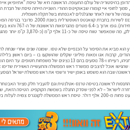
יוצאות הדופן בהיסטוריה של עולם התעופה. הראשונה היא של טיסת "אתיופיאן אייר
יתת אונס בים, סמוך לחופי איי קומורו שבאוקיינוס ההודי. השנייה הייתה טיסת של חברת
עופה של ורשה לאחר שהגלגלים לא נפתחו בשל תקלה חשמלית.
המטוס ששימש בסיס לכנף ציון הוא 767 300ER, שנכנס לשירות בחברת קוואנטס האוסטרלית בשנת 
של ה-767, המהווה לכמעט מחצית מסך הייצור (583 יחידות). גופו ארוך ב-6.4
נשיאה גבוהה ב-10.5 טון. הוא גם מסוגל לשאת יותר דלק, מה שמאפשר טווח טיסה של כ-11 
בכתבה מיוחדת שפרסם העיתונאי איתמר אייכנר בynet הוא מביא את הסיפור על הכנפיים שלא טסו . שמונה שנים אחרי שנח
ודים, קרבות אגו ומאות מיליוני שקלים שהושקעו בו – ביום ראשון בלילה 
מטוס "כנף ציון" לארה"ב ועליו ראש הממשלה בנימין נתניהו, רעייתו ו-78 נוסעים בהם 13 נציגים של משפחות חטופים.
ים שהגישו אוכל לניצבים ממשרד ראש הממשלה והתעשייה האווירית שדימו א
ם הראשונה שבה הוא משמש באופן ישיר ורשמי את ראש ממשלת ישראל הנוסע 
 להתנסות לראשונה בטיסה טרנס-אטלנטית וגם להעביר חלק מציוד האבטחה
בחזרה לישראל – לא לפני שסדק התגלה בשמשת הקוקפיט. הטיסה הזאת, ש
במחדל בירוקרטי (ראו להלן) עלתה למשלם המסים מעט פחות מ-200 אלף דולר. טיסת ראש הממשלה לקונגרס צפויה לע