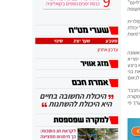
ליינס"
כנסת ימנים נוספים בקואליציה
 התעופה
2000. מדובר בגרסה הפופולרית
 מטרים מהגרסאות הראשונות של ה-767 והוא בעל יכולת
אלף ק"מ (כ-3,870 ק"מ יותר מהגרסאות
מטבע
שער יציג
שינוי
עדכון אחרון:
ת לראשונה
ימריא
 עד היום הוא ביצע
ת בני
לנאום
 הכבד
היכולת החשובה בחיים
מקורה
היא היכולת להשתנות
לות בערך פי
לקראת חג הסוכות:
כך תימנעו מפציעה