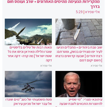
מהקרירות הנעימה מהימים האחרונים • שרב ועומס חום
בדרך
אלי שפירא
|
5:29
שוב טבח ביהודים • מחבלים הגיעו
מאות רבות של טילים בליסטיים
לעיר יפו מצוידים בנשק, ומטרתם:
שוגרו הלילה מאיראן וכיסו את כל
רצח יהודים | שבעה קדושים נרצחו
שטח ישראל | מה קרה- דקה אחר
| השם יקום דמם
דקה
אלי שפירא
אלי שפירא
עיתונאי מצרי: "מי שסייע
מטח משמעותי של כטב"מים שוגרו
להיווצרות התנאים לטבח שבעה
אל עבר ישראל מכיוון עיראק