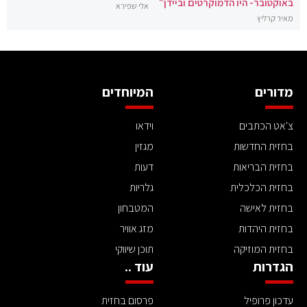
באוקטובר- היו הדמוקרטים וביידן"
אלי שפירא
מאיר קרליץ
מדורים
המיוחדים
צ'אט הכתבים
וידאו
בחזית החדשות
מגזין
בחזית הבריאות
דעות
בחזית הכלכלית
גלריות
בחזית לאישה
המטבחון
בחזית היהדות
מזג אוויר
בחזית המוזיקה
תוכן שיווקי
הגדרות
עוד ..
עדכון פרופיל
פרסום בחזית