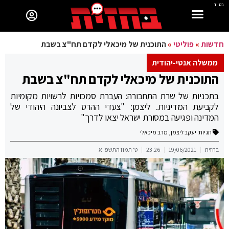
בס"ד
חדשות
»
פוליטי
»
התוכנית של מיכאלי לקדם תח"צ בשבת
ממשלה אנטי-יהודית
התוכנית של מיכאלי לקדם תח"צ בשבת
בתכניות של שרת התחבורה: העברת סמכויות לרשויות מקומיות
לקביעת המדיניות. ליצמן: "צעדי ההרס לצביונה היהודי של
המדינה ופגיעה במסורת ישראל יצאו לדרך"
תגיות:
יעקב ליצמן
,
מרב מיכאלי
בחזית
19/06/2021
23:26
ט' תמוז התשפ"א