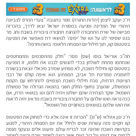
ח״כ יעקב ליצמן (יהדות התורה) מסר בתגובה "צעדי ההרס לצביונה
היהודי של המדינה ופגיעה במסורת ישראל יצאו לדרך, בהכרזה
מבישה של שרת התחבורה להנהגת תחבורה ציבורית בשבת וחג. מר
בנט שסיפר לנו על וטו של ׳ימינה׳ לנושאי דת מאפשר את הפגיעה
בסטטוס קוו, תוך חילול יום המנוחה הלאומי. בושה וחרפה".
חה"כ אוריאל בוסו (שס) מסר: "חלק מההסכמים ומהמחטפים
שנחתמו מתחת לשולחן בכדי להגשים לבנט את חלומו, זו הפגיעה
בסטטוס קוו וחילולי השבת, לא מפתיע שמירב מיכאלי יוצאת בבשורה
לתומכיה ממדינת תל אביב, המפתיע הוא איפה קולם של רבני
הציונות הדתית, נוכח חילולי השבת הצפויים להתרחש עם הקמת
הממשלה, שהערב נחשף החלק השני בהונאה הגדולה של ממשלת
השמאל. שקד הצהירה שהם ישלטו ויהיה להם וטו בנושאי הדת, אם
ככה נראה הוטו שלהם על תחבורה ציבורית בשבת מדאיג יהיה לראות
את הוטו שלהם בנושאים בטחוניים מול השמאל".
ח״כ ינון אזולאי (ש"ס): "הכרזה זו אינה אלא כדי למחוק את הסטטוס
קוו הקיים מזה עשרות שנים ולחלל את יום המנוחה היהודי, לפגוע
בקדושת השבת שהינה זכר לברית עולם. מיעוט אלים וצעקני מנסה
לכפות את דעתו על רוב העם אשר רוצה לשמור שבת ורוצה לשמור