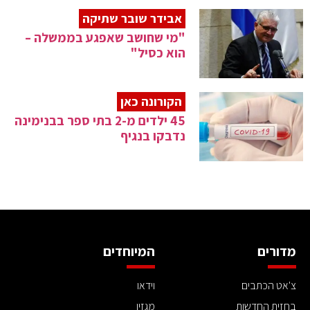
אבידר שובר שתיקה
"מי שחושב שאפגע בממשלה –
הוא כסיל"
הקורונה כאן
45 ילדים מ-2 בתי ספר בבנימינה
נדבקו בנגיף
מדורים
המיוחדים
צ'אט הכתבים
וידאו
בחזית החדשות
מגזין