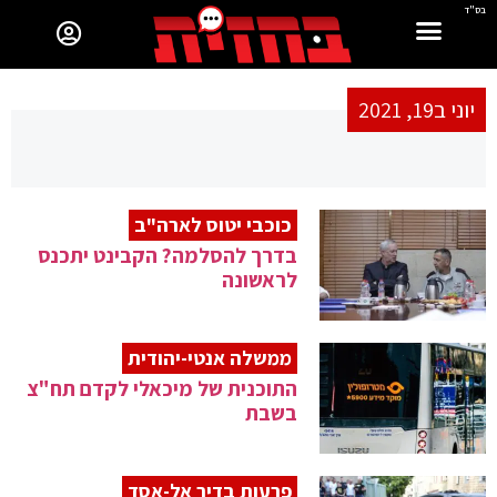
בס"ד
יוני ב19, 2021
כוכבי יטוס לארה"ב
בדרך להסלמה? הקבינט יתכנס
לראשונה
ממשלה אנטי-יהודית
התוכנית של מיכאלי לקדם תח"צ
בשבת
פרעות בדיר אל-אסד