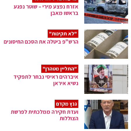
אזרח נפצע מירי – שוטר נפגע
בראשו מאבן
"לא תקינות"
הרש"פ ביטלה את הסכם החיסונים
"התליין מטהרן"
איברהים ראיסי נבחר לתפקיד
נשיא איראן
גנץ מקדם
ועדת חקירה ממלכתית לפרשת
הצוללות