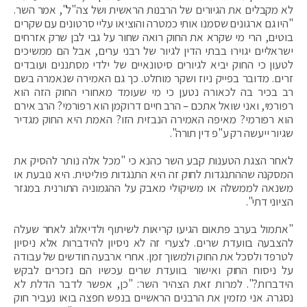
לא מקבלים את הגיורים של הרבנות הראשית ושל צה"ל", אמר השר.
"היו גם ארגונים שסמנו אותי כמטרה והוציאו עליי סרטונים עם שקרים
בוטים, הרי מי שקרא את החוק רואה שחור על גבי לבן שרק אזרחים
ישראליים יגוירו בבתי הדין לגיור של רבני ערים, אבל הם ממשיכים
לטעון כי החוק יביא לגיורים סיטונאיים של ילדי מסתננים ועובדים
זרים. מדובר בפייק ניוז ושקר מוחלט. כך גם האמירה שנאמרה בשם
רב בכיר בה לכאורה נטען כי מי שעומד מאחורי החוק הזה הוא
רפורמי, ואני שואל אתכם – הרב חיים דרוקמן הוא רפורמי? הרב אירם
הוא רפורמי? מאיפה האמירה הנבזית הזו? האמת היא החוק מגדיר
שגיור ייעשה רק ע"פ דין תורה".
לאחר הצגת הטענות קבע השר כהנא כי "מכל אלה נותר להסיק את
המסקנה שההתנגדות לחוק זה היא התנגדות פוליטית. היא נובעת או
משנאה לממשלה או משיקולי מאבק על ההגמוניה התורנית במגזר
הציוני דתי".
"אתמול בערב פתאום הגיעו קריאות לשיתוף ולדיאלוג לאחר שעלה
להצבעה בוועדת שרים. לצערי זה לא ניסיון להידברות אלא ניסיון
לטרפד ולסכל את החוק ולמשוך זמן. אחרי ארבעה חודשים של עבודה
על ניסוח החוק ואישור בוועדת שרים עכשיו הם נזכרים לבקש
הידברות?". למרות זאת הצהיר השר: "כן, אפשר לדבר הדלת לא
נסגרה. אני מזמין את הרבנים הראשיים בנפש חפצה בואו נעביר חוק