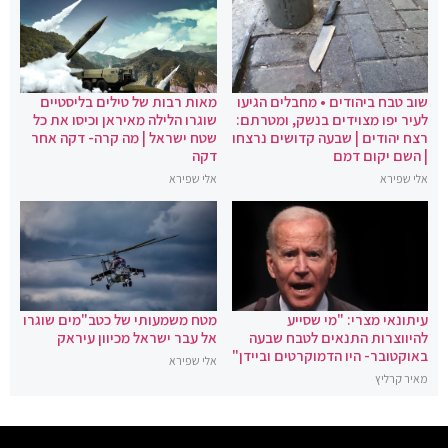
שוב טבח ביהודים • מחבלים הגיעו
מאות רבות של טילים בליסטיים
לעיר יפו מצוידים בנשק, ומטרתם:
שוגרו הלילה מאיראן וכיסו את כל
רצח יהודים | שבעה קדושים נרצחו
שטח ישראל | מה קרה- דקה אחר
| השם יקום דמם
דקה
אלי שפירא
אלי שפירא
עיתונאי מצרי: "מי שסייע
מטח משמעותי של כטב"מים שוגרו
להיווצרות התנאים לטבח שבעה
אל עבר ישראל מכיוון עיראק
באוקטובר- היו הדמוקרטים וביידן"
אלי שפירא
מאיר קרליץ