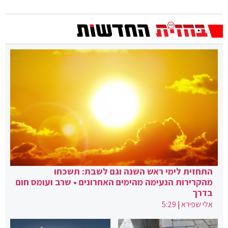
התחזית לימי ראש השנה וגם לשבת: תשכחו
מהקרירות הנעימה מהימים האחרונים • שרב ועומס חום
בדרך
אלי שפירא
|
5:29