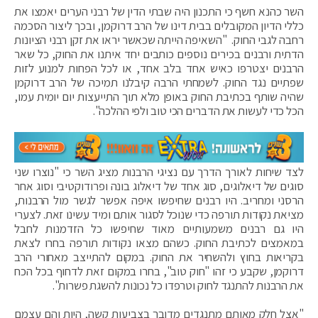
השר כהנא חשף כי התכנון היה שבתי הדין של רבני הערים יאמצו את
כללי הדיון המקובלים בבית דינו של הרב דרוקמן, ובכך ליצור הסכמה
רחבה לגבי החוק. "השאיפה הייתה שכאשר יראו את זקן רבני הציונות
הדתית ורבנים בכירים נוספים כותבים יחד איתנו את החוק, כל שאר
הרבנים יצטרפו כאיש אחד בלב אחד, או לכל הפחות למנוע לזות
שפתיים נגד החוק. לשמחתי הרבה קיבלנו תמיכה של הרב דרוקמן
שהיה שותף בכתיבת החוק באופן מלא תוך התייעצות יום יומית עמו,
הכל כדי לעשות את הדברים הכי טוב ולפי ההלכה".
לצד שיחות לאורך הדרך עם נציגי הרבנות מציג השר כי "נוצרו שני
סוגים של דיאלוגים, סוג אחד של דיאלוג בונה ופרודוקטיבי וסוג אחר
הרסני ומחריב. היו רבנים שחיפשו איפה אפשר לגשר מול הרבנות,
מציאת נקודות תורפה כדי שנוכל לסגור אותם ומיד עשינו זאת. לצערי
היו גם רבנים משמעותיים מאוד שחיפשו כל הזדמנות לחבל
במאמצים לכתיבת החוק. כשהם מצאו נקודות תורפה בחרו לצאת
בקריאות בחוץ ולהשחיר את החוק. במקום להתייצב מאחורי הרב
דרוקמן, שקבע כי זהו "חוק טוב", בחרו במקום זאת לדחוף בכל הכח
את הרבנות להתנגד לחוק וטרפדו כל נכונות להשגת פשרות".
"אצל חלק מאותם מתנגדים מדובר בצביעות קשה, היות והם עצמם