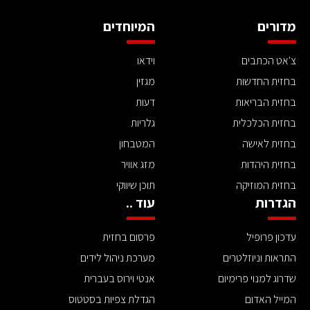
מדורים
המיוחדים
צ'אט הכתבים
וידאו
בחזית החדשות
מגזין
בחזית הבריאות
דעות
בחזית הכלכלית
גלריות
בחזית לאישה
המטבחון
בחזית היהדות
מזג אוויר
בחזית המוזיקה
תוכן שיווקי
הגדרות
עוד ..
עדכון פרופיל
פרסום בחזית
התראות וניוזלטרים
מערכת ניהול לידים
שדרוג למנוי פרימיום
אנטי וירוס בעברית
המייל האדום
הגדלת צפיות בסטטוס