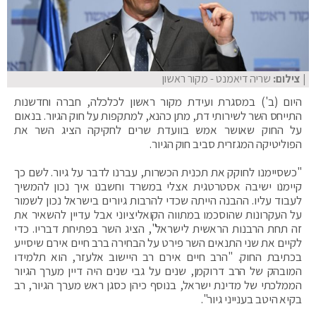
| צילום:
שריה דיאמנט - מקור ראשון
היום (ב') במסגרת ועידת מקור ראשון לכלכלה, חברה וחדשנות
התייחס השר לשירותי דת, מתן כהנא, למתקפות על חוק הגיור. בנאום
על החוק שאושר אמש בוועדת שרים לחקיקה הציג השר את
הפוליטיקה המגזרית סביב חוק הגיור.
"כשסיימנו לחוקק את תכנית הכשרות, עברנו לדבר על גיור. לשם כך
קיימנו ישיבה אסטרטגית אצלי במשרד וחשבנו איך נכון להמשיך
לעבוד עליו. ההבנה הייתה שכדי להרבות גיורים בישראל נכון לשמור
על העקרונות שהוסכמו במתווה הקואליציוני אבל עדיין להשאיר את
זה תחת הרבנות הראשית לישראל", הציג השר בפתיחת דבריו. כדי
לקיים את שני התנאים השר פירט על הבחירה ברב חיים אירם שיסייע
בכתיבת החוק. "הרב חיים אירם רב היישוב אלעזר, הוא תלמידו
המובהק של הרב דרוקמן, שנים על גבי שנים היה דיין מערך הגיור
הממלכתי של מדינת ישראל, בנוסף כיהן כסגן ראש מערך הגיור, רב
בקיא היטב בענייני גיור".