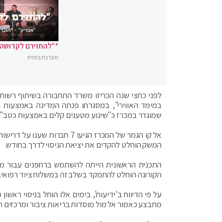
*"להחזירם לקדושה"
מערכת בחזית
לפני כחצי שנה הכריזו משרד התחבורה בשיתוף רשות ה
במימד האווירי", במסגרתו פנתה המדינה באמצעות חברת
שמוגדר במכרז כ"שינוע מטענים קלים באמצעות כטב"ם
אל קו הגמר של המכרז הגיעו 7
המשק הוחלט להקדים את יציאת הניסוי לדרך בחודש.
התכנית הראשונית הייתה להשתמש ברחפנים עבור משל
הקורונה הוחלט להתמקד בשלב זה במשלוח ציוד רפואי.
על פי הדיווח ב'ידיעות', בימים אלו הוחל בניסוי ראש
מתבצע כאמור אל מול מוסדות בריאות ציבור ומרכזים רפ