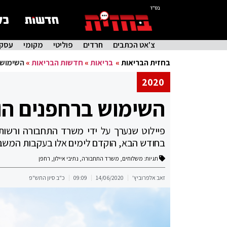
בס"ד
צ'אט הכתבים
חרדים
פוליטי
מקומי
עסקי
בחזית הבריאות
»
בריאות
»
חדשות הבריאות
»
השימוש 
2020
השימוש ברחפנים הו
פיילוט שנערך על ידי משרד התחבורה ורשות 
בחודש הבא, הוקדם לימים אלו בעקבות המשבר
תגיות:
משלוחים
,
משרד התחבורה
,
נתיבי איילון
,
רחפן
זאב אלפרוביץ'
14/06/2020
09:09
כ"ב סיון התש"פ