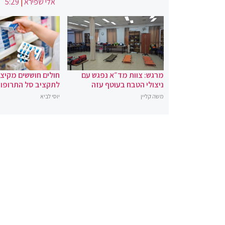
אלי שפירא
|
5:29
מרגש: צוות מד״א נפגש עם
חולים חוששים מקיצ
ניצולי הטבח בעוטף עזה
לתקציב סל התרופו
משה קליין
יוסי לביא