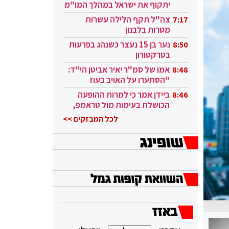
יתקוף את ישראל במהלך המו"מ
בקטאר"
צה"ל תקף הלילה עשרות
7:17
מטרות בלבנון
נער בן 15 נעצר כשנהג בפרעות
8:50
בטרקטורון
אמו של סמ"ר יאיר אביטן הי"ד:
8:48
"הסתערו על האויב בעוז
ובגבורה"
ביידן אמר כי למרות ההופעה
8:46
הכושלת בעימות מול טראמפ,
הוא ממשיך
לכל המבזקים >>