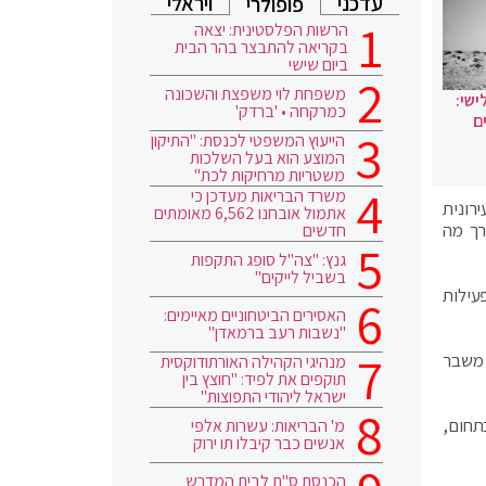
עדכני
ויראלי
פופולרי
הרשות הפלסטינית: יצאה
בקריאה להתבצר בהר הבית
ביום שישי
משפחת לוי משפצת והשכונה
ישי:
כמרקחה • 'ברדק'
ם
הייעוץ המשפטי לכנסת: "התיקון
המוצע הוא בעל השלכות
משטריות מרחיקות לכת"
משרד הבריאות מעדכן כי
רונית
אתמול אובחנו 6,562 מאומתים
רך מה
חדשים
גנץ: "צה"ל סופג התקפות
בשביל לייקים"
בפעילות
האסירים הביטחוניים מאיימים:
"נשבות רעב ברמאדן"
 משבר
מנהיגי הקהילה האורתודוקסית
תוקפים את לפיד: "חוצץ בין
ישראל ליהודי התפוצות"
תחום,
מ' הבריאות: עשרות אלפי
אנשים כבר קיבלו תו ירוק
הכנסת ס"ת לבית המדרש