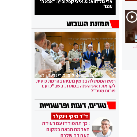
ארי גולדוואג & איצי קפלוביץ: "אנא ה'
עננו"
,
צילום:
קובי גדעון / לע"מ
ראש הממשלה בנימין נתניהו בהרמת כוסית
לקראת ראש השנה במוסד, בשב"כ ועם
פורום מטכ"ל
ד"ר מיקי וינקלר
: כך תתמודדו עם רעידת
האדמה הבאה במקום
העבודה שלכם