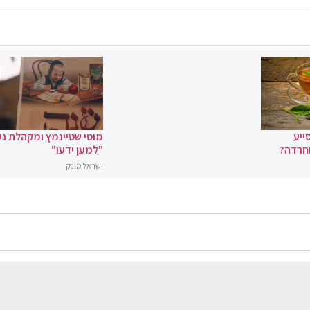
ייע
מוטי שטיינמץ ומקהלת נ
וחרדה?
"למען ידעו"
ישראל מונק