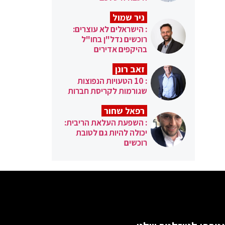
ניר שמול
: הישראלים לא עוצרים:
רוכשים נדל"ן בחו"ל
בהיקפים אדירים
זאב רונן
: 10 הטעויות הנפוצות
שגורמות לקריסת חברות
רפאל שחור
: השפעת העלאת הריבית:
יכולה להיות גם לטובת
רוכשים