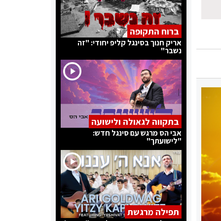
ברוח התקופה
אריק חנוך בסינגל קליפ יחודי: "זה
נשבר"
בתקווה לגאולה ולישועה
אבי הס מרגש עם סינגל חדש:
"לישועתך"
תפילה מרגשת