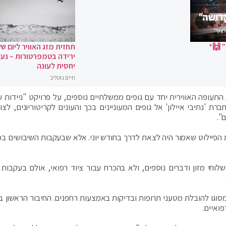
 🙌*
תחזית מזג האוויר ליום של
ירידה בטמפרטורות – נעי
יחסית לעונה
חיים גוטליב
תעופה האווירית יחד עם גופים ממשלתיים נוספים, על פרויקט "ניידות עי
 'נתיבי איילון' אל גופים המעוניינים בכך והעונים לקריטוריונים, לצו
".
 חברות שענו על דרישות הפיילוט שאמור היה לצאת לדרך בחודש יוני. אלא שבעקבות השיבושים 
וחי מזון ודברים נוספים, ולא בהכרח עבור ציוד רפואי, אולם בעקבות
ון מסוגו להובלת מטעני תרופות ובדיקות באמצעות רחפנים. החיבור הראשון ב
ואיים.