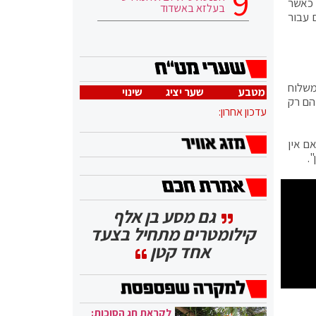
 כאשר
בעלזא באשדוד
 עבור
משלוח
מטבע
שער יציג
שינוי
 200 שעות ועולה 6,000 שקל, אז מתוך עלות המשלוח – 30 שקל הם רק
עדכון אחרון:
ן לדברי חרובי "חנות יכולה לאבד מכירה של שמלה ב-1,000 שקל אם אין
.
גם מסע בן אלף
קילומטרים מתחיל בצעד
אחד קטן
לקראת חג הסוכות: