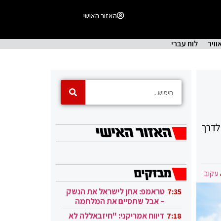
האזור האישי
וויר
לוח עברי
לדרך
עקוב
טראמפ: אתן לישראל את הנשק
7:35
– אבל שתסיים את המלחמה
בעזה
דיווח אמריקני: "חיזבאללה לא
7:18