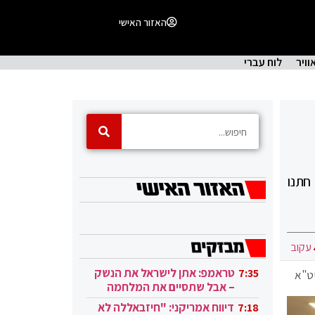
האזור האישי
וויר
לוח עברי
חתנו
עקוב
טראמפ: אתן לישראל את הנשק
7:35
יט"א
– אבל שתסיים את המלחמה
בעזה
דיווח אמריקני: "חיזבאללה לא
7:18