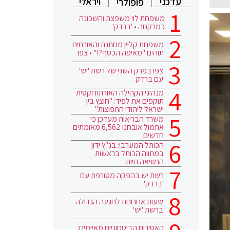
עדכני
ויראלי
פופולרי
משפחת לוי משפצת והשכונה
כמרקחה • 'ברדק'
משפחת קליין מחתנת והאורחים
תוהים "מאיפה הכסף?!" • צפו
צפו בפרק השני של רשת 'יש'
עם ברדק
מנהיגי הקהילה האורתודוקסית
תוקפים את לפיד: "חוצץ בין
ישראל ליהודי התפוצות"
משרד הבריאות מעדכן כי
אתמול אובחנו 6,562 מאומתים
חדשים
הכותל המערבי: בג"ץ ידון
במתווה הכותל בראשות
הנשיאה חיות
רשת יש בהפקה מטורפת עם
'ברדק'
שעות אחרונות לחגיגה הגדולה
ברשת 'יש'
האסירים הביטחוניים מאיימים: