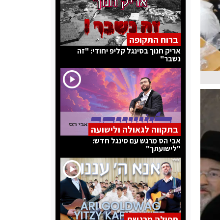
ברוח התקופה
אריק חנוך בסינגל קליפ יחודי: "זה
נשבר"
בתקווה לגאולה ולישועה
אבי הס מרגש עם סינגל חדש:
"לישועתך"
תפילה מרגשת