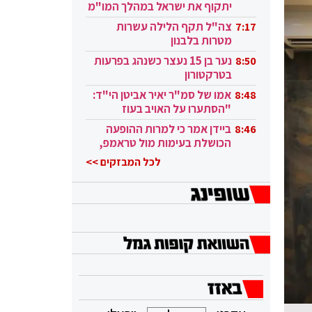
יתקוף את ישראל במהלך המו"מ
בקטאר"
צה"ל תקף הלילה עשרות
7:17
מטרות בלבנון
נער בן 15 נעצר כשנהג בפרעות
8:50
בטרקטורון
אמו של סמ"ר יאיר אביטן הי"ד:
8:48
"הסתערו על האויב בעוז
ובגבורה"
ביידן אמר כי למרות ההופעה
8:46
הכושלת בעימות מול טראמפ,
הוא ממשיך
לכל המבזקים >>