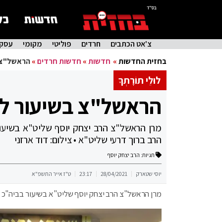
בס"ד
צ'אט הכתבים
חרדים
פוליטי
מקומי
עסקי
בחזית החדשות
»
חדשות
»
חדשות חרדים
»
הראשל"צ 
לוּלֵי תוֹרָתְךָ
הראשל"צ בשיעור לכ
מרן הראשל"צ הרב יצחק יוסף שליט"א בשיעו
הרב ברוך דרעי שליט"א • צילום: דוד ארזני
תגיות:
הרב יצחק יוסף
יוסי שטארק
28/04/2021
23:17
ט"ז אייר התשפ"א
מרן הראשל"צ הרב יצחק יוסף שליט"א בשיעור בביה"כ 