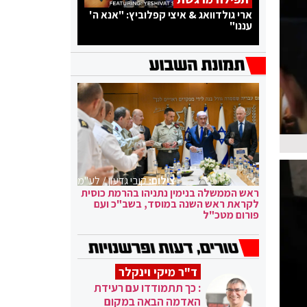
ארי גולדוואג & איצי קפלוביץ: "אנא ה'
עננו"
צילום:
קובי גדעון / לע"מ
ראש הממשלה בנימין נתניהו בהרמת כוסית
לקראת ראש השנה במוסד, בשב"כ ועם
פורום מטכ"ל
ד"ר מיקי וינקלר
: כך תתמודדו עם רעידת
האדמה הבאה במקום