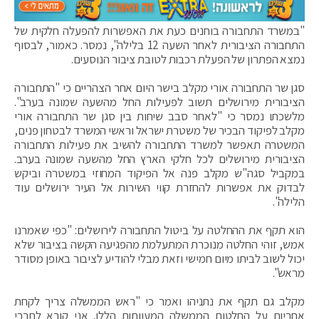
"במשרד התחבורה בוחנים כעת את האפשרות להפעלה חלקית של
התחבורה הציבורית לאחר השעה 12 בלילה", נמסר. כאמור, לבסוף
נמצא הפתרון של הפעלת רכבות לטובת ציבור הנוסעים.
סגן שר התחבורה אורי מקלב בישר היום אחר הצהריים כי "התחבורה
הציבורית מירושלים תשוב לפעילות החל מהשעה שמונה בערב".
מלשכתו נמסר כי "לאחר סבב שיחות בין סגן שר התחבורה אורי
מקלב לפיקוד הבכיר של משטרת ישראל וראשי המשרד לבטחון פנים,
המשטרה תאפשר למשרד התחבורה להשיב את פעילות התחבורה
הציבורית מירושלים לכל חלקי הארץ החל מהשעה שמונה בערב.
במקביל סגה"ש מקלב פנה אל הפיקוד המחוזי במשטרה וביקש
לבדוק את אפשרות להחזרת קווי השירות אל העיר ירושלים עוד
הלילה".
הוא תקף את ההחלטה על ביטול התחבורה לירושלים: "כפי שאמרנו
אמש, זוהי החלטה מנוכרת המתעלמת מהפגיעה הקשה בציבור שלא
יכול לשוב לביתו מיום חמישי וזאת מבלי להודיע לציבור באופן מסודר
מראש".
מקלב גם תקף את נתניהו ואמר כי "ראש הממשלה צריך לקחת
אחריות על החלטות הממשלה המעוותות הללו. אני קורא לחברי