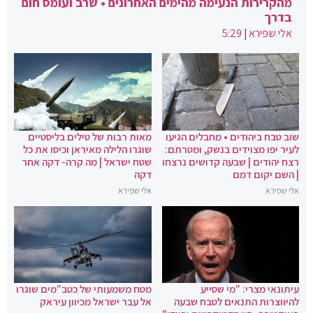
מהקרירות הנעימה מהימים האחרונים • שרב ועומס חום
בדרך
אלי שפירא
|
5:29
שוב טבח ביהודים • מחבלים הגיעו
מאות רבות של טילים בליסטיים
לעיר יפו מצוידים בנשק, ומטרתם:
שוגרו הלילה מאיראן וכיסו את כל
רצח יהודים | שבעה קדושים נרצחו
שטח ישראל | מה קרה- דקה אחר
| השם יקום דמם
דקה
אלי שפירא
אלי שפירא
עיתונאי מצרי: "מי שסייע
מטח משמעותי של כטב"מים שוגרו
להיווצרות התנאים לטבח שבעה
אל עבר ישראל מכיוון עיראק