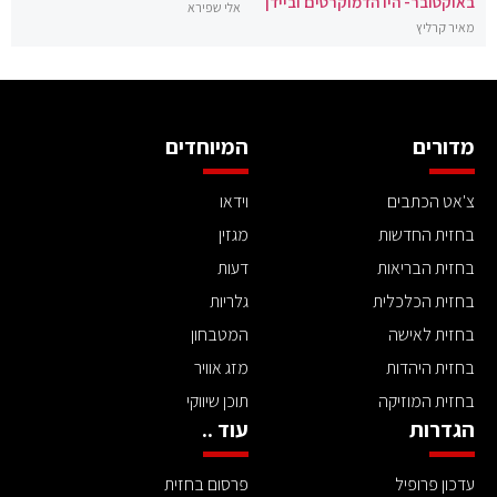
באוקטובר- היו הדמוקרטים וביידן"
אלי שפירא
מאיר קרליץ
מדורים
המיוחדים
צ'אט הכתבים
וידאו
בחזית החדשות
מגזין
בחזית הבריאות
דעות
בחזית הכלכלית
גלריות
בחזית לאישה
המטבחון
בחזית היהדות
מזג אוויר
בחזית המוזיקה
תוכן שיווקי
הגדרות
עוד ..
עדכון פרופיל
פרסום בחזית